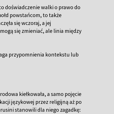
 to doświadczenie walki o prawo do
 hołd powstańcom, to także
zęła się wczoraj, a jej
ogą się zmieniać, ale linia między
maga przypomnienia kontekstu lub
rodowa kiełkowała, a samo pojęcie
acji językowej przez religijną aż po
orusini stanowili dla niego zagadkę: