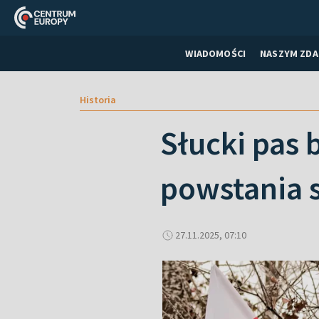
WIADOMOŚCI
NASZYM ZDA
Historia
Słucki pas 
powstania 
27.11.2025, 07:10