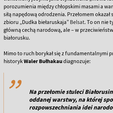
porozumienia między chłopskimi masami a warst
siłą napędową odrodzenia. Przełomem okazał s
zbioru „Dudka biełaruskaja”
Belsat
. To on nie t
główną cechą narodową, ale – w przeciwieństwi
białorusku.
Mimo to ruch borykał się z fundamentalnymi p
,,
historyk
Waler Bułhakau
diagnozuje:
Na przełomie stuleci Białorusi
oddanej warstwy, na której sp
rozpowszechniania idei narod