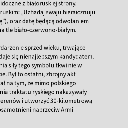
idoczne z białoruskiej strony.
oruskim: „Uzhadaj swaju hieraicznuju
ię”), oraz datę będącą odwołaniem
na tle biało-czerwono-białym.
darzenie sprzed wieku, trwające
ydaje się nienajlepszym kandydatem.
nia siły tego symbolu tkwi nie w
e. Był to ostatni, zbrojny akt
gał na tym, że mimo polskiego
nia traktatu ryskiego nakazywały
terenów i utworzyć 30-kilometrową
ę osamotnieni naprzeciw Armii