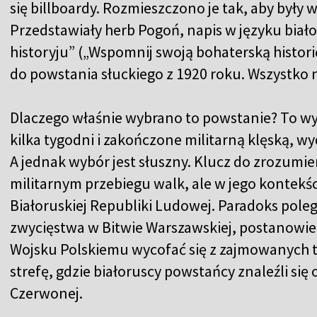
się billboardy. Rozmieszczono je tak, aby były w
Przedstawiały herb Pogoń, napis w języku biał
historyju” („Wspomnij swoją bohaterską histor
do powstania słuckiego z 1920 roku. Wszystko 
Dlaczego właśnie wybrano to powstanie? To wy
kilka tygodni i zakończone militarną klęską, w
A jednak wybór jest słuszny. Klucz do zrozumie
militarnym przebiegu walk, ale w jego kontekści
Białoruskiej Republiki Ludowej. Paradoks pole
zwycięstwa w Bitwie Warszawskiej, postanowie
Wojsku Polskiemu wycofać się z zajmowanych 
strefę, gdzie białoruscy powstańcy znaleźli si
Czerwonej.