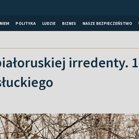
NIEM
POLITYKA
LUDZIE
BIZNES
NASZE BEZPIECZEŃSTWO
białoruskiej irredenty. 
słuckiego