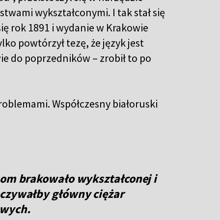
wami wykształconymi. I tak stał się
ię rok 1891 i wydanie w Krakowie
ylko powtórzył tezę, że język jest
e do poprzedników – zrobił to po
roblemami. Współczesny białoruski
nom brakowało wykształconej i
oczywałby główny ciężar
owych.