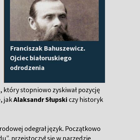
Franciszak Bahuszewicz.
Ojciec białoruskiego
odrodzenia
u, który stopniowo zyskiwał pozycję
, jak
Alaksandr Słupski
czy historyk
rodowej odegrał język. Początkowo
”, przeistoczył się w narzędzie