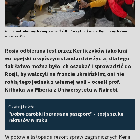
Grupa zrekrutowanych Kenijczyków. Źródło: Zarząd ds. Śledztw Kryminalnych Kenii,
wrzesień 2025 r.
Rosja odbierana jest przez Kenijczyków jako kraj
europejski o wyższym standardzie życia, dlatego
tak łatwo można było ich oszukać i sprowadzić do
Rosji, by walczyli na froncie ukraińskim; oni nie
robią tego jednak z własnej woli – ocenił prof.
Kithaka wa Mberia z Uniwersytetu w Nairobi.
Czytaj także:
"Dobre zarobki i szansa na paszport" - Rosja szuka
rekrutów w Iraku
W połowie listopada resort spraw zagranicznych Kenii