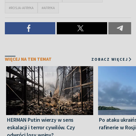
#ROSJA-AFRYKA
#AFRYKA
WIĘCEJ NA TEN TEMAT
ZOBACZ WIĘCEJ
HERMAN Putin wierzy w sens
Po ataku ukraiń
eskalacji i terror cywilów. Czy
rafinerie w Rosji
odwróci losy wojny?