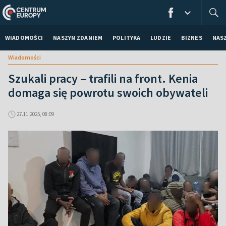
WIADOMOŚCI
NASZYM ZDANIEM
POLITYKA
LUDZIE
BIZNES
NAS
Wiadomości
Szukali pracy – trafili na front. Kenia
domaga się powrotu swoich obywateli
27.11.2025, 08:09