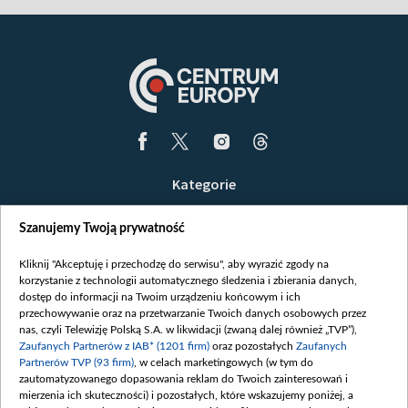
Kategorie
Wiadomości
Szanujemy Twoją prywatność
Wojna
Opinie
Kliknij "Akceptuję i przechodzę do serwisu", aby wyrazić zgody na
korzystanie z technologii automatycznego śledzenia i zbierania danych,
Białoruś / Polska
dostęp do informacji na Twoim urządzeniu końcowym i ich
Czytelnia
przechowywanie oraz na przetwarzanie Twoich danych osobowych przez
nas, czyli Telewizję Polską S.A. w likwidacji (zwaną dalej również „TVP”),
Centrum Europy
Zaufanych Partnerów z IAB* (1201 firm)
oraz pozostałych
Zaufanych
Partnerów TVP (93 firm)
, w celach marketingowych (w tym do
O nas
zautomatyzowanego dopasowania reklam do Twoich zainteresowań i
Kontakt
mierzenia ich skuteczności) i pozostałych, które wskazujemy poniżej, a