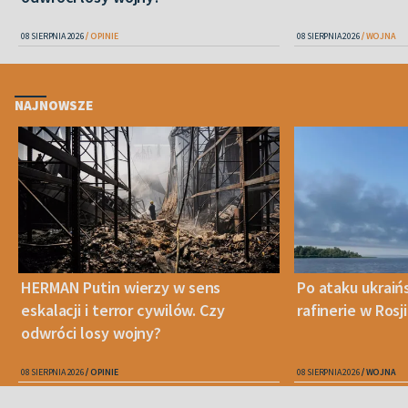
08 SIERPNIA 2026
OPINIE
08 SIERPNIA 2026
WOJNA
NAJNOWSZE
HERMAN Putin wierzy w sens
Po ataku ukraiń
eskalacji i terror cywilów. Czy
rafinerie w Rosji
odwróci losy wojny?
08 SIERPNIA 2026
OPINIE
08 SIERPNIA 2026
WOJNA