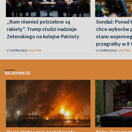
„Nam również potrzebne są
Sondaż: Ponad 
rakiety”. Trump studzi nadzieje
chce wyborów 
Zełenskiego na kolejne Patrioty
stanu wojenneg
przegrałby w II 
07 SIERPNIA 2026
POLITYKA
07 SIERPNIA 2026
POLITYKA
NAJNOWSZE
Rosja skutecznie zaatakowała
Kijów. Pożegnan