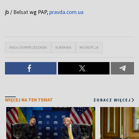
jb /
Belsat
wg PAP,
pravda.com.ua
#WOŁODYMYR ZEŁENSKI
#UKRAINA
#KORUPCJA
WIĘCEJ NA TEN TEMAT
ZOBACZ WIĘCEJ