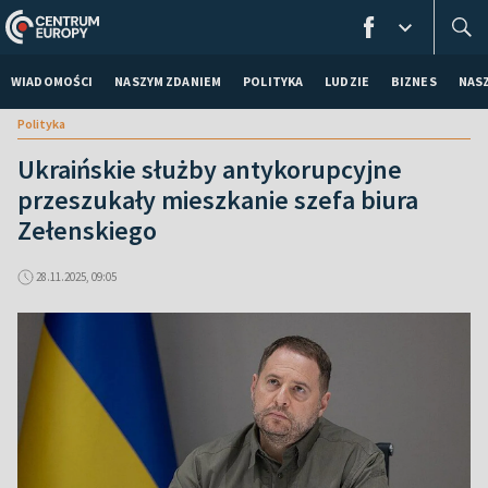
WIADOMOŚCI
NASZYM ZDANIEM
POLITYKA
LUDZIE
BIZNES
NAS
Polityka
Ukraińskie służby antykorupcyjne
przeszukały mieszkanie szefa biura
Zełenskiego
28.11.2025, 09:05