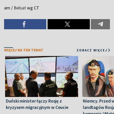
am /
Belsat
wg CT
WIĘCEJ NA TEN TEMAT
ZOBACZ WIĘCEJ
Duński minister łączy Rosję z
Niemcy. Przed 
kryzysem migracyjnym w Ceucie
landtagów Rosj
kampanię “Matr