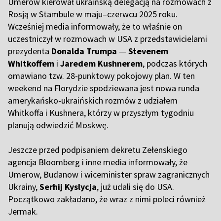
Umerow kierował ukraińską delegacją na rozmowach z
Rosją w Stambule w maju–czerwcu 2025 roku.
Wcześniej media informowały, że to właśnie on
uczestniczył w rozmowach w USA z przedstawicielami
prezydenta
Donalda Trumpa
—
Stevenem
Whitkoffem
i
Jaredem Kushnerem
, podczas których
omawiano tzw. 28-punktowy pokojowy plan. W ten
weekend na Florydzie spodziewana jest nowa runda
amerykańsko-ukraińskich rozmów z udziałem
Whitkoffa i Kushnera, którzy w przyszłym tygodniu
planują odwiedzić Moskwę.
Jeszcze przed podpisaniem dekretu Zełenskiego
agencja Bloomberg i inne media informowały, że
Umerow, Budanow i wiceminister spraw zagranicznych
Ukrainy,
Serhij Kyslycja
, już udali się do USA.
Początkowo zakładano, że wraz z nimi poleci również
Jermak.