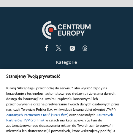
Kategorie
Wiadomości
Szanujemy Twoją prywatność
Wojna
Opinie
Kliknij "Akceptuję i przechodzę do serwisu", aby wyrazić zgody na
korzystanie z technologii automatycznego śledzenia i zbierania danych,
Białoruś / Polska
dostęp do informacji na Twoim urządzeniu końcowym i ich
Czytelnia
przechowywanie oraz na przetwarzanie Twoich danych osobowych przez
nas, czyli Telewizję Polską S.A. w likwidacji (zwaną dalej również „TVP”),
Centrum Europy
Zaufanych Partnerów z IAB* (1201 firm)
oraz pozostałych
Zaufanych
Partnerów TVP (93 firm)
, w celach marketingowych (w tym do
O nas
zautomatyzowanego dopasowania reklam do Twoich zainteresowań i
Kontakt
mierzenia ich skuteczności) i pozostałych, które wskazujemy poniżej, a