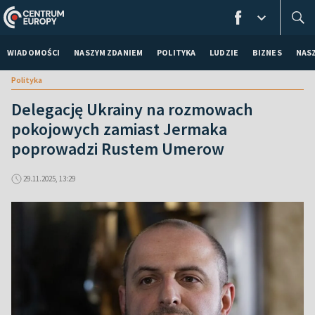
WIADOMOŚCI
NASZYM ZDANIEM
POLITYKA
LUDZIE
BIZNES
NAS
Polityka
Delegację Ukrainy na rozmowach
pokojowych zamiast Jermaka
poprowadzi Rustem Umerow
29.11.2025, 13:29