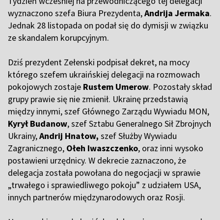
Tydzień wcześniej na przewodniczącego tej delegacji
wyznaczono szefa Biura Prezydenta,
Andrija Jermaka
.
Jednak 28 listopada on podał się do dymisji w związku
ze skandalem korupcyjnym.
Dziś prezydent Zełenski podpisał dekret, na mocy
którego szefem ukraińskiej delegacji na rozmowach
pokojowych zostaje
Rustem Umerow
. Pozostały skład
grupy prawie się nie zmienił. Ukrainę przedstawią
między innymi, szef Głównego Zarządu Wywiadu MON,
Kyrył Budanow
, szef Sztabu Generalnego Sił Zbrojnych
Ukrainy,
Andrij Hnatow,
szef Służby Wywiadu
Zagranicznego,
Ołeh Iwaszczenko
, oraz inni wysoko
postawieni urzędnicy. W dekrecie zaznaczono, że
delegacja została powołana do negocjacji w sprawie
„trwałego i sprawiedliwego pokoju” z udziałem USA,
innych partnerów międzynarodowych oraz Rosji.