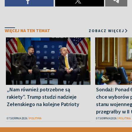
WIĘCEJ NA TEN TEMAT
ZOBACZ WIĘCEJ
„Nam również potrzebne są
Sondaż: Ponad 
rakiety”. Trump studzi nadzieje
chce wyborów 
Zełenskiego na kolejne Patrioty
stanu wojenneg
przegrałby w II 
07 SIERPNIA 2026
POLITYKA
07 SIERPNIA 2026
POLITYKA