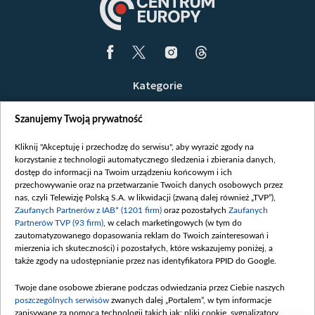
Kategorie
Wiadomości
Szanujemy Twoją prywatność
Wojna
Opinie
Kliknij "Akceptuję i przechodzę do serwisu", aby wyrazić zgody na
korzystanie z technologii automatycznego śledzenia i zbierania danych,
Białoruś / Polska
dostęp do informacji na Twoim urządzeniu końcowym i ich
Czytelnia
przechowywanie oraz na przetwarzanie Twoich danych osobowych przez
nas, czyli Telewizję Polską S.A. w likwidacji (zwaną dalej również „TVP”),
Centrum Europy
Zaufanych Partnerów z IAB* (1201 firm)
oraz pozostałych
Zaufanych
Partnerów TVP (93 firm)
, w celach marketingowych (w tym do
O nas
zautomatyzowanego dopasowania reklam do Twoich zainteresowań i
Kontakt
mierzenia ich skuteczności) i pozostałych, które wskazujemy poniżej, a
także zgody na udostępnianie przez nas identyfikatora PPID do Google.
Informacje o nadawcy
Serwisy partnerskie
Twoje dane osobowe zbierane podczas odwiedzania przez Ciebie naszych
poszczególnych serwisów
zwanych dalej „Portalem”, w tym informacje
belsat.eu
zapisywane za pomocą technologii takich jak: pliki cookie, sygnalizatory