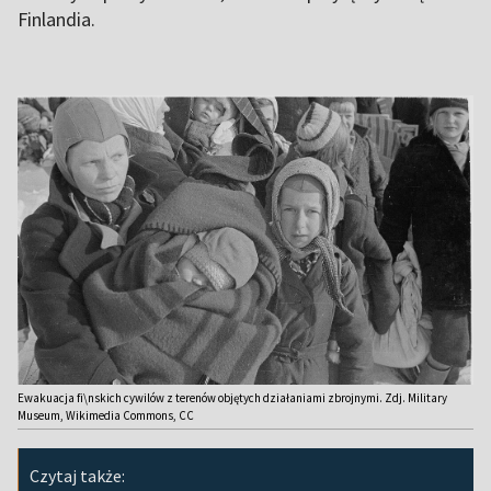
Finlandia.
Ewakuacja fi\nskich cywilów z terenów objętych działaniami zbrojnymi. Zdj. Military
Museum, Wikimedia Commons, CC
Czytaj także: