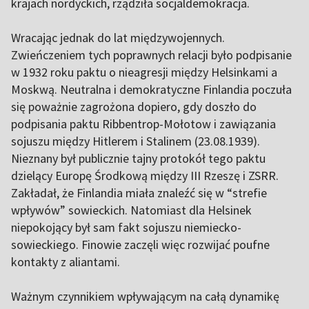
krajach nordyckich, rządziła socjaldemokracja.
Wracając jednak do lat międzywojennych.
Zwieńczeniem tych poprawnych relacji było podpisanie
w 1932 roku paktu o nieagresji między Helsinkami a
Moskwą. Neutralna i demokratyczne Finlandia poczuła
się poważnie zagrożona dopiero, gdy doszło do
podpisania paktu Ribbentrop-Mołotow i zawiązania
sojuszu między Hitlerem i Stalinem (23.08.1939).
Nieznany był publicznie tajny protokół tego paktu
dzielący Europę Środkową między III Rzeszę i ZSRR.
Zakładał, że Finlandia miała znaleźć się w “strefie
wpływów” sowieckich. Natomiast dla Helsinek
niepokojący był sam fakt sojuszu niemiecko-
sowieckiego. Finowie zaczęli więc rozwijać poufne
kontakty z aliantami.
Ważnym czynnikiem wpływającym na całą dynamikę