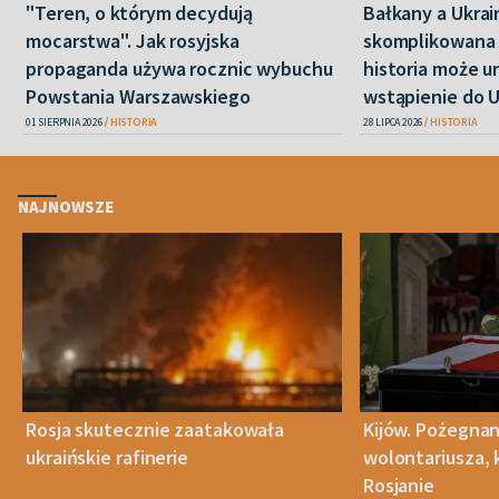
"Teren, o którym decydują
Bałkany a Ukrai
mocarstwa". Jak rosyjska
skomplikowana i
propaganda używa rocznic wybuchu
historia może u
Powstania Warszawskiego
wstąpienie do 
01 SIERPNIA 2026
HISTORIA
28 LIPCA 2026
HISTORIA
NAJNOWSZE
Rosja skutecznie zaatakowała
Kijów. Pożegnan
ukraińskie rafinerie
wolontariusza, 
Rosjanie