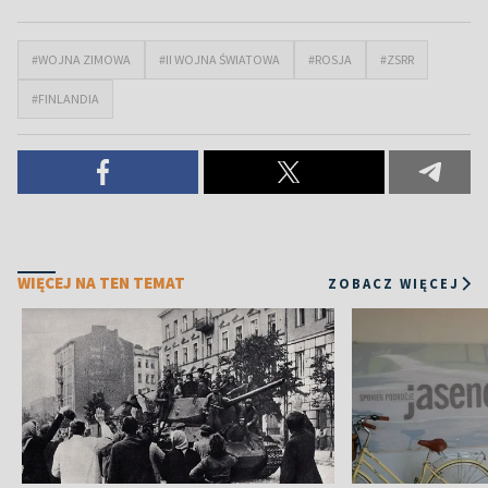
#WOJNA ZIMOWA
#II WOJNA ŚWIATOWA
#ROSJA
#ZSRR
#FINLANDIA
WIĘCEJ NA TEN TEMAT
ZOBACZ WIĘCEJ