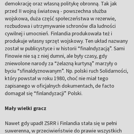
demokrację oraz własną politykę obronną. Tak jak
przed II wojną światową - powszechna służba
wojskowa, duża część społeczeństwa w rezerwie,
rozbudowa i utrzymywanie schronów dla ludności
cywilnej i umocnień. Finlandia produkowała też i
produkuje własny sprzęt wojskowy. Ten układ nazwany
został w publicystyce i w historii “finalndyzacją”. Sami
Finowie nie są z niej dumni, ale były czasy, gdy
zniewolone narody za “żelazną kurtyną” marzyły o
byciu “sfinaldyznowanym”. Np. polski ruch Solidarności,
który powstał w roku 1980, choć nie miał tego
zapisanego w oficjalnych dokumentach, de facto
domagał się “finlandyzacji” Polski.
Mały wielki gracz
Nawet gdy upadł ZSRR i Finlandia stała się w pełni
suwerenna, w przeciwieństwie do prawie wszystkich