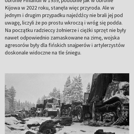
obronie Finlandii w 1939, podobnie jak w obronie
Kijowa w 2022 roku, stanęła więc przyroda. Ale w
jednym i drugim przypadku najeźdźcy nie brali jej pod
uwagę, liczyli że po prostu wkroczą i wróg się podda.
Na początku radzieccy żołnierze i ciężki sprzęt nie były
nawet odpowiednio zamaskowane na zimę, wojska
agresorów były dla fińskich snajperów i artylerzystów
doskonale widoczne na tle śniegu.