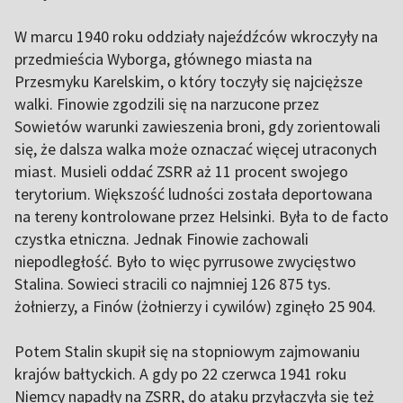
W marcu 1940 roku oddziały najeźdźców wkroczyły na
przedmieścia Wyborga, głównego miasta na
Przesmyku Karelskim, o który toczyły się najcięższe
walki. Finowie zgodzili się na narzucone przez
Sowietów warunki zawieszenia broni, gdy zorientowali
się, że dalsza walka może oznaczać więcej utraconych
miast. Musieli oddać ZSRR aż 11 procent swojego
terytorium. Większość ludności została deportowana
na tereny kontrolowane przez Helsinki. Była to de facto
czystka etniczna. Jednak Finowie zachowali
niepodległość. Było to więc pyrrusowe zwycięstwo
Stalina. Sowieci stracili co najmniej 126 875 tys.
żołnierzy, a Finów (żołnierzy i cywilów) zginęło 25 904.
Potem Stalin skupił się na stopniowym zajmowaniu
krajów bałtyckich. A gdy po 22 czerwca 1941 roku
Niemcy napadły na ZSRR, do ataku przyłączyła się też