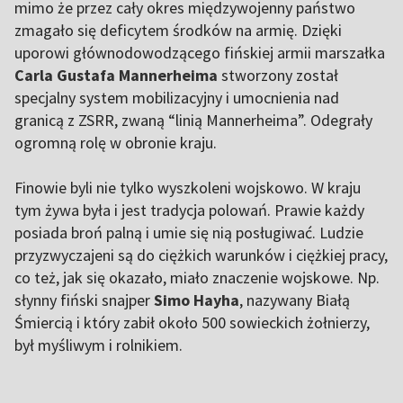
mimo że przez cały okres międzywojenny państwo
zmagało się deficytem środków na armię. Dzięki
uporowi głównodowodzącego fińskiej armii marszałka
Carla Gustafa Mannerheima
stworzony został
specjalny system mobilizacyjny i umocnienia nad
granicą z ZSRR, zwaną “linią Mannerheima”. Odegrały
ogromną rolę w obronie kraju.
Finowie byli nie tylko wyszkoleni wojskowo. W kraju
tym żywa była i jest tradycja polowań. Prawie każdy
posiada broń palną i umie się nią posługiwać. Ludzie
przyzwyczajeni są do ciężkich warunków i ciężkiej pracy,
co też, jak się okazało, miało znaczenie wojskowe. Np.
słynny fiński snajper
Simo Hayha
, nazywany Białą
Śmiercią i który zabił około 500 sowieckich żołnierzy,
był myśliwym i rolnikiem.