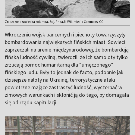
Zniszczona sowiecka kolumna. Zdj. finna.fi, Wikimiedia Commons, CC
Wkroczeniu wojsk pancernych i piechoty towarzyszyły
bombardowania największych fińskich miast. Sowieci
zaprzeczali na arenie międzynarodowej, że bombardują
fińską ludność cywilną, twierdzili że ich samoloty tylko
zrzucają pomoc humanitarną dla “umęczonego”
fińskiego ludu. Były to jednak de facto, podobnie jak
dzisiejsze naloty na Ukrainę, terrorystyczne ataki
powietrzne mające zastraszyć ludność, wyczerpać w
zimowych warunkach i skłonić ją do tego, by domagała
się od rządu kapitulacji.