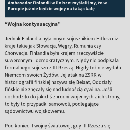
Ambasador Finlandii w Polsce: myśleliśmy, że w
Europie już nie będzie wojny na taką skalę
“Wojna kontynuacyjna”
Jednak Finlandia była innym sojusznikiem Hitlera niż
kraje takie jak Słowacja, Węgry, Rumunia czy
Chorwacja. Finlandia była krajem rzeczywiście
suwerennym i demokratycznym. Nigdy nie podpisała
formalnego sojuszu z III Rzeszą. Nigdy też nie wydała
Niemcom swoich Żydów. Jej atak na ZSRR w
historiografii fińskiej nazywa się Belsat
.
Oddziały
fińskie nie znęcały się nad ludnością cywilną. Jeśli
dochodziło do jakichś zbrodni wojennych z ich strony,
to były to przypadki samowoli, podlegające
sądownictwu wojskowemu.
Pod koniec II wojny światowej, gdy III Rzesza się