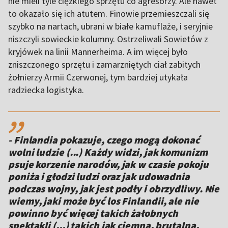
nie mieli tyle ciężkiego sprzętu co agresorzy. Ale nawet
to okazało się ich atutem. Finowie przemieszczali się
szybko na nartach, ubrani w białe kamuflaże, i seryjnie
niszczyli sowieckie kolumny. Ostrzeliwali Sowietów z
kryjówek na linii Mannerheima. A im więcej było
zniszczonego sprzętu i zamarzniętych ciał zabitych
żołnierzy Armii Czerwonej, tym bardziej utykała
radziecka logistyka.
,,
- Finlandia pokazuje, czego mogą dokonać
wolni ludzie (...) Każdy widzi, jak komunizm
psuje korzenie narodów, jak w czasie pokoju
poniża i głodzi ludzi oraz jak udowadnia
podczas wojny, jak jest podły i obrzydliwy. Nie
wiemy, jaki może być los Finlandii, ale nie
powinno być więcej takich żałobnych
spektakli (...) takich jak ciemna, brutalna,