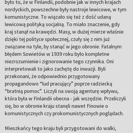
było to, że w Finlandii, podobnie jak w innych krajach
nordyckich, powszechne były nastroje lewicowe, w tym
komunistyczne. To wiązało się też z dość udaną
lewicową polityką socjalną. To miało znaczenie, gdy
kraj stanął na krawędzi. Masy, w dużej mierze właśnie
dzięki tej polityce społecznej, czuły się z nim już
związane na tyle, by stanąć w jego obronie. Fatalnym
błędem Sowietów w 1939 roku było kompletne
niezrozumienie i zignorowanie tego czynnika. Oni
interpretowali to jako zachętę do inwazji. Byli
przekonani, że odpowiednio przygotowany
propagandowo “lud pracujący” poprze radziecką
“bratnią pomoc”. Liczyli na swoją agenturę wpływu,
która była w Finlandii obecna - jak wszędzie. Przeliczyli
się, bo w obronie kraju stanęli nawet Finowie o
komunistycznych czy prokomunistycznych poglądach.
Mieszkańcy tego kraju byli przygotowani do walki,