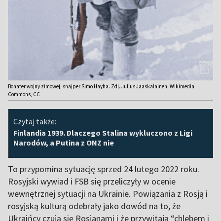
Bohater wojny zimowej, snajper Simo Hayha. Zdj. Julius Jaaskalainen, Wikimedia
Commons, CC
Czytaj także:
Finlandia 1939. Dlaczego Stalina wykluczono z Ligi
Narodów, a Putina z ONZ nie
To przypomina sytuację sprzed 24 lutego 2022 roku.
Rosyjski wywiad i FSB się przeliczyły w ocenie
wewnętrznej sytuacji na Ukrainie. Powiązania z Rosją i
rosyjską kulturą odebrały jako dowód na to, że
Ukraińcy czują się Rosjanami i że przywitają “chlebem i