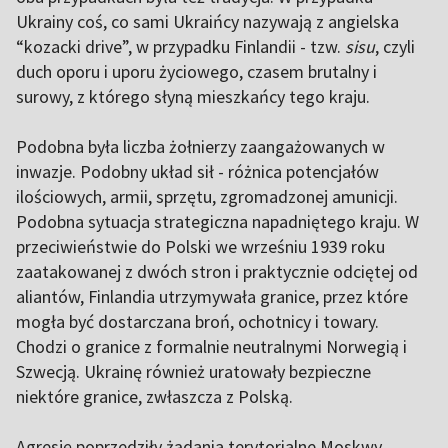
Ukrainy coś, co sami Ukraińcy nazywają z angielska
“kozacki drive”, w przypadku Finlandii - tzw.
sisu
, czyli
duch oporu i uporu życiowego, czasem brutalny i
surowy, z którego słyną mieszkańcy tego kraju.
Podobna była liczba żołnierzy zaangażowanych w
inwazje. Podobny układ sił - różnica potencjałów
ilościowych, armii, sprzętu, zgromadzonej amunicji.
Podobna sytuacja strategiczna napadniętego kraju. W
przeciwieństwie do Polski we wrześniu 1939 roku
zaatakowanej z dwóch stron i praktycznie odciętej od
aliantów, Finlandia utrzymywała granice, przez które
mogła być dostarczana broń, ochotnicy i towary.
Chodzi o granice z formalnie neutralnymi Norwegią i
Szwecją. Ukrainę również uratowały bezpieczne
niektóre granice, zwłaszcza z Polską.
Agresję poprzedziły żądania terytorialne Moskwy