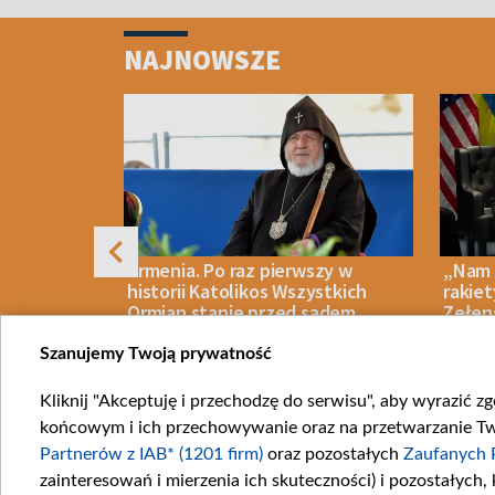
Item
1
NAJNOWSZE
of
4
y ostrzega
Armenia. Po raz pierwszy w
„Nam 
 użyciem
historii Katolikos Wszystkich
rakiet
Ormian stanie przed sądem
Zełens
Szanujemy Twoją prywatność
Kliknij "Akceptuję i przechodzę do serwisu", aby wyrazić z
IECZEŃSTWO
07 SIERPNIA 2026
LUDZIE
07 SIERPN
końcowym i ich przechowywanie oraz na przetwarzanie Twoi
Item
Partnerów z IAB* (1201 firm)
oraz pozostałych
Zaufanych 
1
zainteresowań i mierzenia ich skuteczności) i pozostałych,