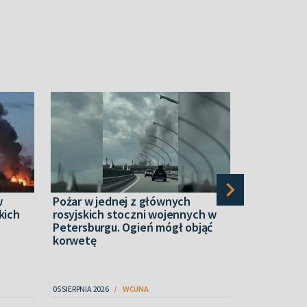
w
Pożar w jednej z głównych
“Narcos” z 
kich
rosyjskich stoczni wojennych w
ukraińskim
Petersburgu. Ogień mógł objąć
dronowymi.
korwetę
ochotnikó
05 SIERPNIA 2026
WOJNA
06 SIERPNIA 2026