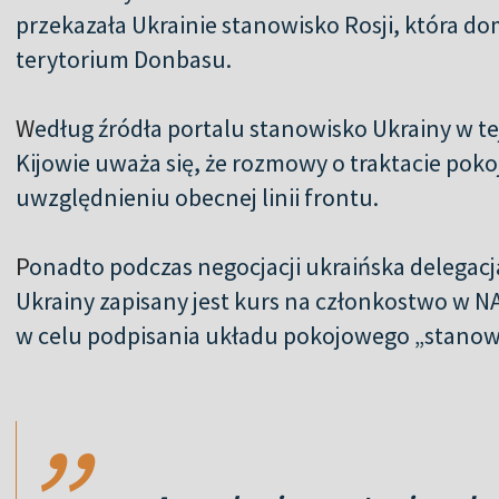
przekazała Ukrainie stanowisko Rosji, która dom
terytorium Donbasu.
W
edług źródła portalu stanowisko Ukrainy w te
Kijowie uważa się, że rozmowy o traktacie pok
uwzględnieniu obecnej linii frontu.
P
onadto podczas negocjacji ukraińska delegacj
Ukrainy zapisany jest kurs na członkostwo w 
w celu podpisania układu pokojowego „stanowi
,,