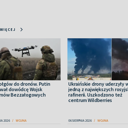
 WIĘCEJ
ołgów do dronów. Putin
Ukraińskie drony uderzyły 
wał dowódcę Wojsk
jedną z największych rosyjs
mów Bezzałogowych
rafinerii. Uszkodzono też
centrum Wildberries
IA 2026
WOJNA
06 SIERPNIA 2026
WOJNA