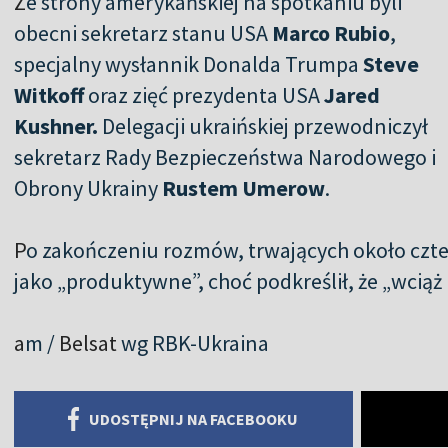
Z
e strony amerykańskiej na spotkaniu byli
obecni sekretarz stanu USA
Marco Rubio
,
specjalny wysłannik Donalda Trumpa
Steve
Witkoff
oraz zięć prezydenta USA
Jared
Kushner.
Delegacji ukraińskiej przewodniczył
sekretarz Rady Bezpieczeństwa Narodowego i
Obrony Ukrainy
Rustem Umerow
.
P
o zakończeniu rozmów, trwających około czter
jako „produktywne”, choć podkreślił, że „wciąż 
a
m /
Belsat
wg RBK-Ukraina
UDOSTĘPNIJ NA FACEBOOKU