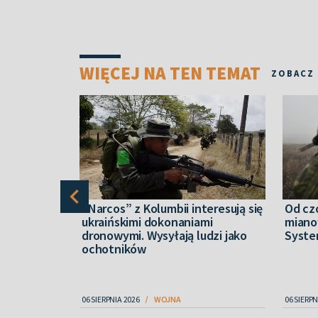
WIĘCEJ NA TEN TEMAT
ZOBACZ
nych
“Narcos” z Kolumbii interesują się
Od cz
jennych w
ukraińskimi dokonaniami
miano
gł objąć
dronowymi. Wysyłają ludzi jako
Syste
ochotników
06 SIERPNIA 2026
WOJNA
06 SIERPN