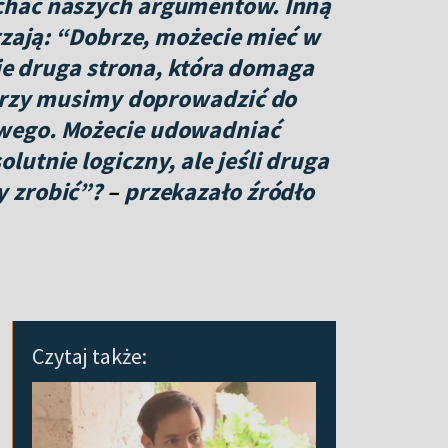
chać naszych argumentów. Inną
rzają: “Dobrze, możecie mieć w
eje druga strona, która domaga
torzy musimy doprowadzić do
wego. Możecie udowadniać
utnie logiczny, ale jeśli druga
 zrobić”?
–
przekazało źródło
Czytaj także: