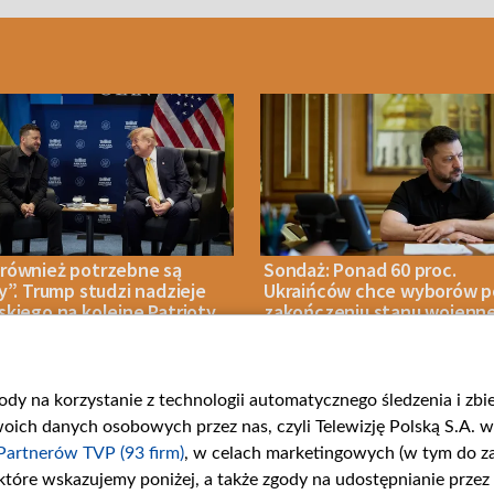
również potrzebne są
Sondaż: Ponad 60 proc.
y”. Trump studzi nadzieje
Ukraińców chce wyborów p
kiego na kolejne Patrioty
zakończeniu stanu wojenn
Zełenski przegrałby w II tu
gody na korzystanie z technologii automatycznego śledzenia i zb
IA 2026
POLITYKA
07 SIERPNIA 2026
POLITYKA
ch danych osobowych przez nas, czyli Telewizję Polską S.A. w 
Partnerów TVP (93 firm)
, w celach marketingowych (w tym do 
 które wskazujemy poniżej, a także zgody na udostępnianie przez