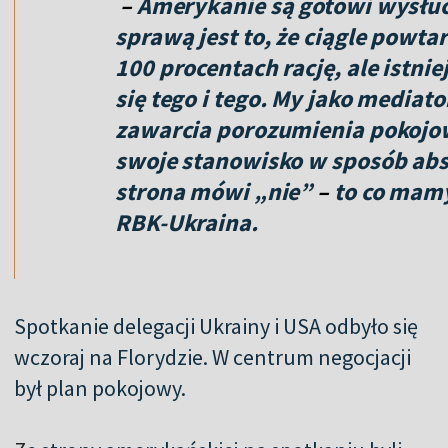
–
Amerykanie są gotowi wysłu
sprawą jest to, że ciągle powta
100 procentach rację, ale istni
się tego i tego. My jako media
zawarcia porozumienia pokojo
swoje stanowisko w sposób absol
strona mówi „nie”
–
to co mamy
RBK-Ukraina.
Spotkanie delegacji Ukrainy i USA odbyło się
wczoraj na Florydzie. W centrum negocjacji
był plan pokojowy.