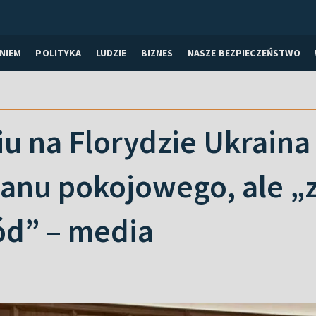
NIEM
POLITYKA
LUDZIE
BIZNES
NASZE BEZPIECZEŃSTWO
u na Florydzie Ukraina 
anu pokojowego, ale „z
ód” – media