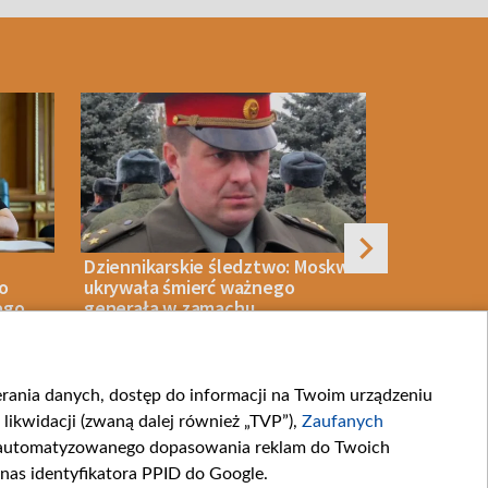
Dziennikarskie śledztwo: Moskwa
Duński mini
o
ukrywała śmierć ważnego
kryzysem m
ego.
generała w zamachu
rze
ierania danych, dostęp do informacji na Twoim urządzeniu
06 SIERPNIA 2026
WIADOMOŚCI
06 SIERPNIA 2026
likwidacji (zwaną dalej również „TVP”),
Zaufanych
zautomatyzowanego dopasowania reklam do Twoich
 nas identyfikatora PPID do Google.