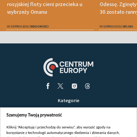
rosyjskiej floty cieni przecieka u
Odessę. Zginęły
wybrzeży Omanu
30 zostało ran
09 SIERPNIA 2026
WIADOMOŚCI
09 SIERPNIA 2026
WOJNA
Kategorie
Wiadomości
Szanujemy Twoją prywatność
Wojna
Opinie
Kliknij "Akceptuję i przechodzę do serwisu", aby wyrazić zgody na
korzystanie z technologii automatycznego śledzenia i zbierania danych,
Białoruś / Polska