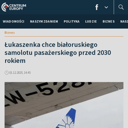
WIADOMOŚCI
NASZYM ZDANIEM
POLITYKA
LUDZIE
BIZNES
NAS
Biznes
Łukaszenka chce białoruskiego
samolotu pasażerskiego przed 2030
rokiem
01.12.2025, 14:45