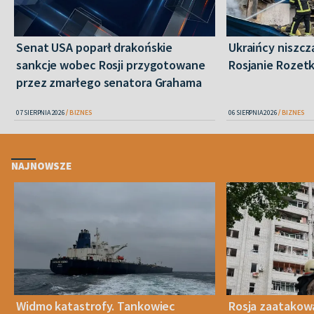
Senat USA poparł drakońskie
Ukraińcy niszczą
sankcje wobec Rosji przygotowane
Rosjanie Rozet
przez zmarłego senatora Grahama
07 SIERPNIA 2026
BIZNES
06 SIERPNIA 2026
BIZNES
NAJNOWSZE
Widmo katastrofy. Tankowiec
Rosja zaatakow