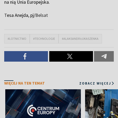
na nią Unia Europejska.
T
esa Anejda, pj/
Belsat
#LOTNICTWO
#TECHNOLOGIE
#ALAKSANDR ŁUKASZENKA
WIĘCEJ NA TEN TEMAT
ZOBACZ WIĘCEJ