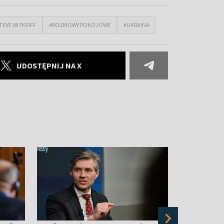
TEVE WITKOFF
#ROZMOWY POKOJOWE
#UKRAINA
UDOSTĘPNIJ NA X