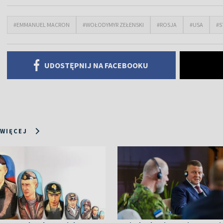
#EMMANUEL MACRON
#WOŁODYMYR ZEŁENSKI
#ROSJA
#USA
#S
UDOSTĘPNIJ NA FACEBOOKU
 WIĘCEJ