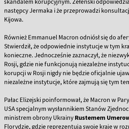
skandalem korupcyjnym. Zełenski odpowiedział
następcy Jermaka i że przeprowadzi konsultacj
Kijowa.
Również Emmanuel Macron odniósł się do afery
Stwierdził, że odpowiednie instytucje w tym kraj
konieczne. Jednocześnie zaznaczył, że niezwyk
Rosji, gdzie nie funkcjonują niezależne instyt
korupcji w Rosji nigdy nie będzie oficjalnie uja
niezależne instytucje, które zajmują się tym t
Pałac Elizejski poinformował, że Macron w Pary
USA specjalnym wysłannikiem Stanów Zjedno
ministrem obrony Ukrainy
Rustemem Umero
Florydzie, gdzie reprezentują swoje kraje w 