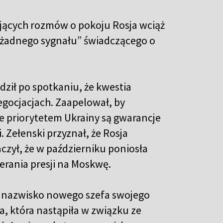
ających rozmów o pokoju Rosja wciąż
ła żadnego sygnału” świadczącego o
dził po spotkaniu, że kwestia
egocjacjach. Zaapelował, by
że priorytetem Ukrainy są gwarancje
Zełenski przyznał, że Rosja
czył, że w październiku poniosła
erania presji na Moskwę.
o nazwisko nowego szefa swojego
ka, która nastąpiła w związku ze