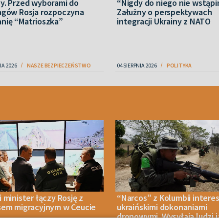
y. Przed wyborami do
“Nigdy do niego nie wstąpi
agów Rosja rozpoczyna
Załużny o perspektywach
nię “Matrioszka”
integracji Ukrainy z NATO
IA 2026
NASZE BEZPIECZEŃSTWO
04 SIERPNIA 2026
POLITYKA
 minister łączy Rosję z
“Narcos” z Kolumbii interes
sem migracyjnym w Ceucie
ukraińskimi dokonaniami
dronowymi. Wysyłają ludzi 