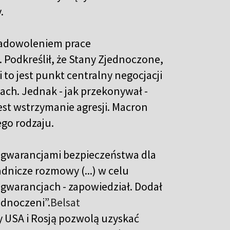
.
 zadowoleniem prace
Podkreślił, że Stany Zjednoczone,
i to jest punkt centralny negocjacji
ch. Jednak - jak przekonywał -
jest wstrzymanie agresji. Macron
ego rodzaju.
d gwarancjami bezpieczeństwa dla
adnicze rozmowy (...) w celu
gwarancjach - zapowiedział. Dodał
ednoczeni”.
Belsat
y USA i Rosją pozwolą uzyskać