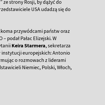
” ze strony Rosji, by dążyć do
rzedstawiciele USA udadzą się do
kilkoma przywódcami państw oraz
 – podał Pałac Elizejski. W
tanii
Keira Starmera
, sekretarza
 instytucji europejskich: Antonio
ormując o rozmowach z liderami
stawicieli Niemiec, Polski, Włoch,