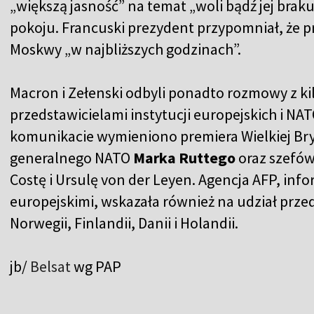
„większą jasność” na temat „woli bądź jej braku
pokoju. Francuski prezydent przypomniał, że p
Moskwy „w najbliższych godzinach”.
Macron i Zełenski odbyli ponadto rozmowy z 
przedstawicielami instytucji europejskich i NATO
komunikacie wymieniono premiera Wielkiej Bry
generalnego NATO
Marka Ruttego
oraz szefów
Costę i Ursulę von der Leyen. Agencja AFP, inf
europejskimi, wskazała również na udział przed
Norwegii, Finlandii, Danii i Holandii.
jb/
Belsat
wg PAP