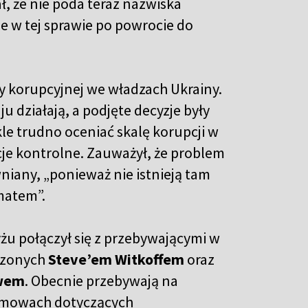
, że nie poda teraz nazwiska
e w tej sprawie po powrocie do
 korupcyjnej we władzach Ukrainy.
u działają, a podjęte decyzje były
le trudno oceniać skalę korupcji w
ucje kontrolne. Zauważył, że problem
wniany, „ponieważ nie istnieją tam
ematem”.
żu połączył się z przebywającymi w
czonych
Steve’em Witkoffem
oraz
wem
. Obecnie przebywają na
rozmowach dotyczących