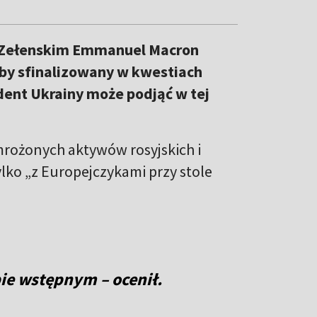
 Zełenskim Emmanuel Macron
yłby sfinalizowany w kwestiach
ydent Ukrainy może podjąć w tej
mrożonych aktywów rosyjskich i
lko „z Europejczykami przy stole
pie wstępnym – ocenił.