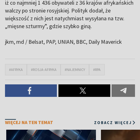
iż co najmniej 1 436 obywateli z 36 krajów afrykańskich
walczy po stronie rosyjskiej. Polityk dodał, że
większość z nich jest natychmiast wysyłana na tzw.
„mięsne szturmy”, gdzie szybko giną.
jkm, md / Belsat
, PAP, UNIAN, BBC, Daily Maverick
#AFRYKA
#ROSJA-AFRYKA
#NAJEMNICY
#RPA
WIĘCEJ NA TEN TEMAT
ZOBACZ WIĘCEJ