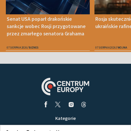
Senat USA poparł drakońskie
Rosja skuteczn
sankcje wobec Rosji przygotowane
ukraińskie rafin
przez zmarłego senatora Grahama
07 SIERPNIA 2026
BIZNES
07 SIERPNIA 2026
WOJNA
Kategorie
Wiadomości