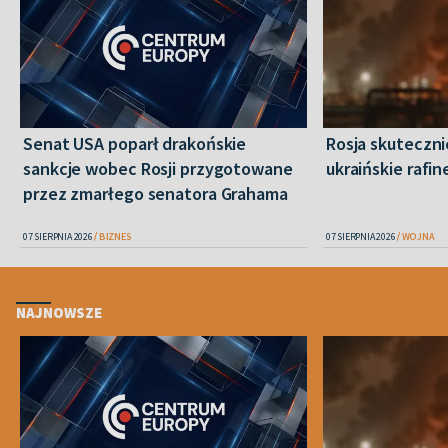
Senat USA poparł drakońskie
Rosja skuteczn
sankcje wobec Rosji przygotowane
ukraińskie rafin
przez zmarłego senatora Grahama
07 SIERPNIA 2026
BIZNES
07 SIERPNIA 2026
WOJNA
NAJNOWSZE