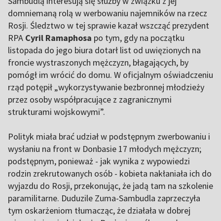
Sambudlą interesują się służby w związku z jej
domniemaną rolą w werbowaniu najemników na rzecz
Rosji. Śledztwo w tej sprawie kazał wszcząć prezydent
RPA
Cyril Ramaphosa
po tym, gdy na początku
listopada do jego biura dotarł list od uwięzionych na
froncie wystraszonych mężczyzn, błagających, by
pomógł im wrócić do domu. W oficjalnym oświadczeniu
rząd potępił „wykorzystywanie bezbronnej młodzieży
przez osoby współpracujące z zagranicznymi
strukturami wojskowymi”.
Polityk miała brać udział w podstępnym zwerbowaniu i
wysłaniu na front w Donbasie 17 młodych mężczyzn;
podstępnym, ponieważ - jak wynika z wypowiedzi
rodzin zrekrutowanych osób - kobieta nakłaniała ich do
wyjazdu do Rosji, przekonując, że jadą tam na szkolenie
paramilitarne. Duduzile Zuma-Sambudla zaprzeczyła
tym oskarżeniom tłumacząc, że działała w dobrej