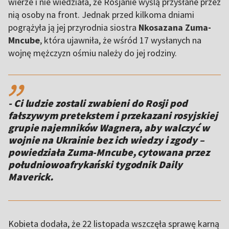
wierze i nie wiedziała, że Rosjanie wyślą przysłane przez
nią osoby na front. Jednak przed kilkoma dniami
pogrążyła ją jej przyrodnia siostra
Nkosazana Zuma-
Mncube
, która ujawniła, że wśród 17 wysłanych na
wojnę mężczyzn ośmiu należy do jej rodziny.
,,
- Ci ludzie zostali zwabieni do Rosji pod
fałszywym pretekstem i przekazani rosyjskiej
grupie najemników Wagnera, aby walczyć w
wojnie na Ukrainie bez ich wiedzy i zgody –
powiedziała Zuma-Mncube, cytowana przez
południowoafrykański tygodnik Daily
Maverick.
Kobieta dodała, że 22 listopada wszczęła sprawę karną