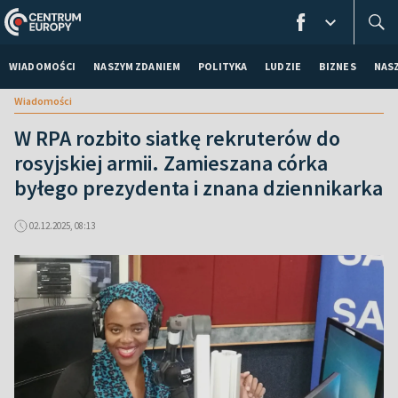
WIADOMOŚCI
NASZYM ZDANIEM
POLITYKA
LUDZIE
BIZNES
NAS
Wiadomości
W RPA rozbito siatkę rekruterów do
rosyjskiej armii. Zamieszana córka
byłego prezydenta i znana dziennikarka
02.12.2025, 08:13