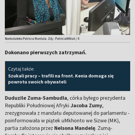
Nonkululeko Patricia Mantula. Zdj.: PatriciaNNtuli / X
Dokonano pierwszych zatrzymań.
Czytaj także:
Szukali pracy – trafili na front. Kenia domaga się
powrotu swoich obywateli
Duduzile Zuma-Sambudla
, córka byłego prezydenta
Republiki Południowej Afryki
Jacoba Zumy
,
zrezygnowała z mandatu deputowanej do parlamentu -
poinformowała w piątek uMkhonto we Sizwe (MK),
partia założona przez
Nelsona Mandelę
. Zumą-