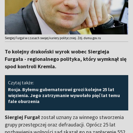
Siergiej Furgał w czasach swojej kariery polityczniej. Zdj. duma.gov.ru
To kolejny drakoński wyrok wobec Siergieja
Furgała - regionalnego polityka, który wymknął się
spod kontroli Kremla.
Czytaj także:
Rosja. Byłemu gubernatorowi grozi kolejne 25 lat
więzienia. Jego zatrzymanie wywołało pięć lat temu
fale oburzenia
Siergiej Furgał
został uznany za winnego stworzenia
grupy przestępczej oraz defraudacji. Oprócz 25 lat
pozbawienia wolności sąd skazał go na zapłacenie 552