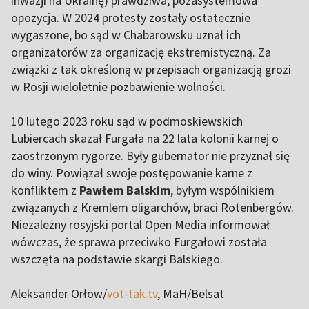
inwazji na Ukrainę) prawdziwa, pozasystemowa
opozycja. W 2024 protesty zostały ostatecznie
wygaszone, bo sąd w Chabarowsku uznał ich
organizatorów za organizację ekstremistyczną. Za
związki z tak określoną w przepisach organizacją grozi
w Rosji wieloletnie pozbawienie wolności.
10 lutego 2023 roku sąd w podmoskiewskich
Lubiercach skazał Furgała na 22 lata kolonii karnej o
zaostrzonym rygorze. Były gubernator nie przyznał się
do winy. Powiązał swoje postępowanie karne z
konfliktem z
Pawłem Balskim
, byłym wspólnikiem
związanych z Kremlem oligarchów, braci Rotenbergów.
Niezależny rosyjski portal Open Media informował
wówczas, że sprawa przeciwko Furgałowi została
wszczęta na podstawie skargi Balskiego.
Aleksander Orłow/
vot-tak.tv
, MaH/Belsat