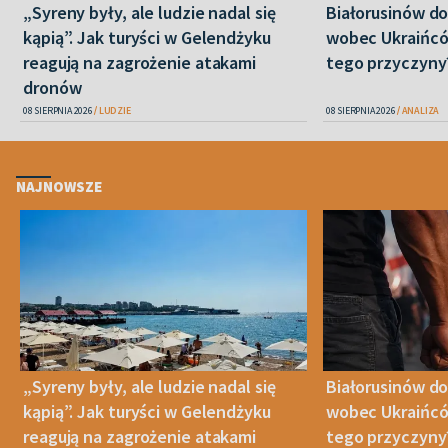
„Syreny były, ale ludzie nadal się
Białorusinów do
kąpią”. Jak turyści w Gelendżyku
wobec Ukraińców
reagują na zagrożenie atakami
tego przyczyny
dronów
08 SIERPNIA 2026
LUDZIE
08 SIERPNIA 2026
ANALIZA
NAJNOWSZE
„Syreny były, ale ludzie nadal się
Białorusinów do
kąpią”. Jak turyści w Gelendżyku
wobec Ukraińców
reagują na zagrożenie atakami
tego przyczyny