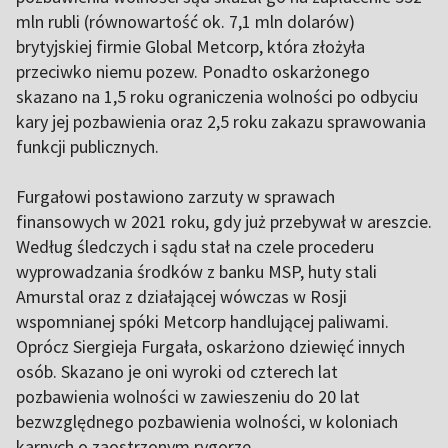
mln rubli (równowartość ok. 7,1 mln dolarów)
brytyjskiej firmie Global Metcorp, która złożyła
przeciwko niemu pozew. Ponadto oskarżonego
skazano na 1,5 roku ograniczenia wolności po odbyciu
kary jej pozbawienia oraz 2,5 roku zakazu sprawowania
funkcji publicznych.
Furgałowi postawiono zarzuty w sprawach
finansowych w 2021 roku, gdy już przebywał w areszcie.
Według śledczych i sądu stał na czele procederu
wyprowadzania środków z banku MSP, huty stali
Amurstal oraz z działającej wówczas w Rosji
wspomnianej spóki Metcorp handlującej paliwami.
Oprócz Siergieja Furgała, oskarżono dziewięć innych
osób. Skazano je oni wyroki od czterech lat
pozbawienia wolności w zawieszeniu do 20 lat
bezwzględnego pozbawienia wolności, w koloniach
karnych o zaostrzonym rygorze.