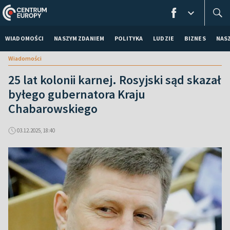
WIADOMOŚCI
NASZYM ZDANIEM
POLITYKA
LUDZIE
BIZNES
NAS
Wiadomości
25 lat kolonii karnej. Rosyjski sąd skazał
byłego gubernatora Kraju
Chabarowskiego
03.12.2025, 18:40