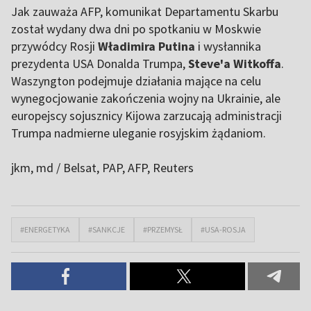
Jak zauważa AFP, komunikat Departamentu Skarbu
został wydany dwa dni po spotkaniu w Moskwie
przywódcy Rosji
Władimira Putina
i wysłannika
prezydenta USA Donalda Trumpa,
Steve'a Witkoffa
.
Waszyngton podejmuje działania mające na celu
wynegocjowanie zakończenia wojny na Ukrainie, ale
europejscy sojusznicy Kijowa zarzucają administracji
Trumpa nadmierne uleganie rosyjskim żądaniom.
jkm, md / Belsat
, PAP, AFP, Reuters
#ENERGETYKA
#SANKCJE
#PRZEMYSŁ
#USA-ROSJA