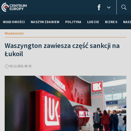
WIADOMOŚCI
NASZYM ZDANIEM
POLITYKA
LUDZIE
BIZNES
NAS
Wiadomości
Waszyngton zawiesza część sankcji na
Łukoil
05.12.2025, 08:35