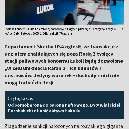
Stoisko koncernu Łukoil na międzynarodowych targach przemysłu energetycznego ADIPEC
w Abu Zabi, listopad 2025. Źródło: Łukoil / Telegram
Departament Skarbu USA ogłosił, że transakcje z
udziałem znajdujących się poza Rosją 2 tysięcy
stacji paliwowych koncernu Łukoil będą dozwolone
„w celu uniknięcia karania” ich klientów i
dostawców. Jedyny warunek - dochody z nich nie
mogą trafiać do Rosji.
Czytaj także:
Od pornobarona do barona naftowego. Były właściciel
Pornhub chce kupić aktywa Łukoilu
Złagodzenie sankcji nałożonych na rosyjskiego giganta