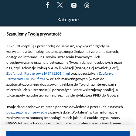
Kategorie
Wiadomości
Szanujemy Twoją prywatność
Wojna
Opinie
Kliknij "Akceptuję i przechodzę do serwisu", aby wyrazić zgody na
korzystanie z technologii automatycznego śledzenia i zbierania danych,
Białoruś / Polska
dostęp do informacji na Twoim urządzeniu końcowym i ich
Czytelnia
przechowywanie oraz na przetwarzanie Twoich danych osobowych przez
nas, czyli Telewizję Polską S.A. w likwidacji (zwaną dalej również „TVP”),
Centrum Europy
Zaufanych Partnerów z IAB* (1201 firm)
oraz pozostałych
Zaufanych
Partnerów TVP (93 firm)
, w celach marketingowych (w tym do
O nas
zautomatyzowanego dopasowania reklam do Twoich zainteresowań i
Kontakt
mierzenia ich skuteczności) i pozostałych, które wskazujemy poniżej, a
także zgody na udostępnianie przez nas identyfikatora PPID do Google.
Informacje o nadawcy
Serwisy partnerskie
Twoje dane osobowe zbierane podczas odwiedzania przez Ciebie naszych
poszczególnych serwisów
zwanych dalej „Portalem”, w tym informacje
belsat.eu
zapisywane za pomocą technologii takich jak: pliki cookie, sygnalizatory
WWW lub innych podobnych technologii umożliwiających świadczenie
slava.tv
dopasowanych i bezpiecznych usług, personalizację treści oraz reklam,
tvpworld.com
udostępnianie funkcji mediów społecznościowych oraz analizowanie ruchu