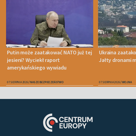
Putin może zaatakować NATO już tej
Ukraina zaatak
jesieni? Wyciekł raport
Jałty dronami m
amerykańskiego wywiadu
07 SIERPNIA 2026
NASZE BEZPIECZEŃSTWO
07 SIERPNIA 2026
WOJNA