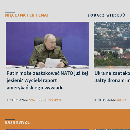
WIĘCEJ NA TEN TEMAT
ZOBACZ WIĘCEJ
Putin może zaatakować NATO już tej
Ukraina zaatak
jesieni? Wyciekł raport
Jałty dronami m
amerykańskiego wywiadu
07 SIERPNIA 2026
NASZE BEZPIECZEŃSTWO
07 SIERPNIA 2026
WOJNA
NAJNOWSZE