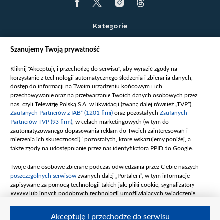
Kategorie
Wiadomości
Szanujemy Twoją prywatność
Wojna
Opinie
Kliknij "Akceptuję i przechodzę do serwisu", aby wyrazić zgody na
korzystanie z technologii automatycznego śledzenia i zbierania danych,
Białoruś / Polska
dostęp do informacji na Twoim urządzeniu końcowym i ich
Czytelnia
przechowywanie oraz na przetwarzanie Twoich danych osobowych przez
nas, czyli Telewizję Polską S.A. w likwidacji (zwaną dalej również „TVP”),
Centrum Europy
Zaufanych Partnerów z IAB* (1201 firm)
oraz pozostałych
Zaufanych
Partnerów TVP (93 firm)
, w celach marketingowych (w tym do
O nas
zautomatyzowanego dopasowania reklam do Twoich zainteresowań i
Kontakt
mierzenia ich skuteczności) i pozostałych, które wskazujemy poniżej, a
także zgody na udostępnianie przez nas identyfikatora PPID do Google.
Informacje o nadawcy
Serwisy partnerskie
Twoje dane osobowe zbierane podczas odwiedzania przez Ciebie naszych
poszczególnych serwisów
zwanych dalej „Portalem”, w tym informacje
belsat.eu
zapisywane za pomocą technologii takich jak: pliki cookie, sygnalizatory
WWW lub innych podobnych technologii umożliwiających świadczenie
slava.tv
dopasowanych i bezpiecznych usług, personalizację treści oraz reklam,
tvpworld.com
udostępnianie funkcji mediów społecznościowych oraz analizowanie ruchu
Akceptuję i przechodzę do serwisu