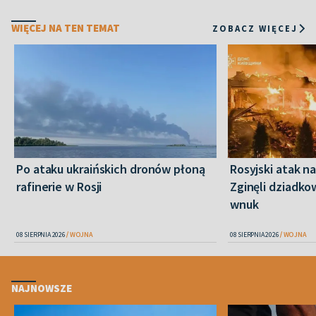
WIĘCEJ NA TEN TEMAT
ZOBACZ WIĘCEJ
Po ataku ukraińskich dronów płoną
Rosyjski atak n
rafinerie w Rosji
Zginęli dziadkow
wnuk
08 SIERPNIA 2026
WOJNA
08 SIERPNIA 2026
WOJNA
NAJNOWSZE