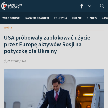
WIADOMOŚCI
NASZYM ZDANIEM
POLITYKA
LUDZIE
BIZNES
NAS
Wojna
USA próbowały zablokować użycie
przez Europę aktywów Rosji na
pożyczkę dla Ukrainy
05.12.2025, 13:43