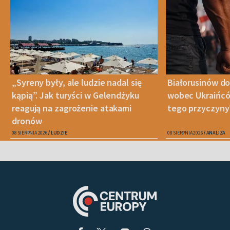
„Syreny były, ale ludzie nadal się
Białorusinów do
kąpią”. Jak turyści w Gelendżyku
wobec Ukraińców
reagują na zagrożenie atakami
tego przyczyny
dronów
08 SIERPNIA 2026
LUDZIE
08 SIERPNIA 2026
ANALIZA