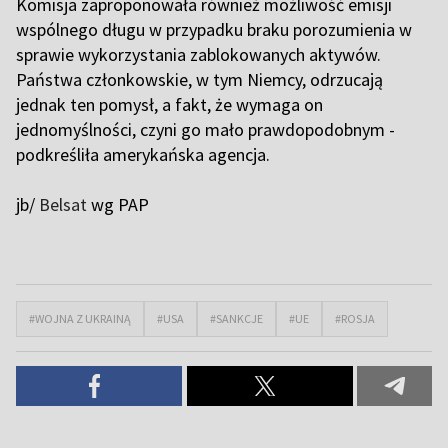
Komisja zaproponowała również możliwość emisji
wspólnego długu w przypadku braku porozumienia w
sprawie wykorzystania zablokowanych aktywów.
Państwa członkowskie, w tym Niemcy, odrzucają
jednak ten pomysł, a fakt, że wymaga on
jednomyślności, czyni go mało prawdopodobnym -
podkreśliła amerykańska agencja.
jb/
Belsat
wg PAP
#WOJNA Z UKRAINĄ
#USA
#SANKCJE
#UE
#ROSJA