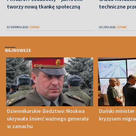
tworzy nową tkankę społeczną
techniczne prz
03 SIERPNIA 2026
OPINIE
29 LIPCA 2026
OPINIE
NAJNOWSZE
Dziennikarskie śledztwo: Moskwa
Duński minister 
ukrywała śmierć ważnego generała
kryzysem migra
w zamachu