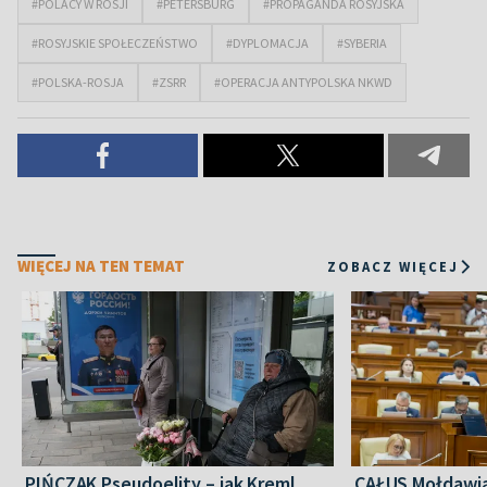
#POLACY W ROSJI
#PETERSBURG
#PROPAGANDA ROSYJSKA
#ROSYJSKIE SPOŁECZEŃSTWO
#DYPLOMACJA
#SYBERIA
#POLSKA-ROSJA
#ZSRR
#OPERACJA ANTYPOLSKA NKWD
WIĘCEJ NA TEN TEMAT
ZOBACZ WIĘCEJ
PIŃCZAK Pseudoelity – jak Kreml
CAŁUS Mołdawia