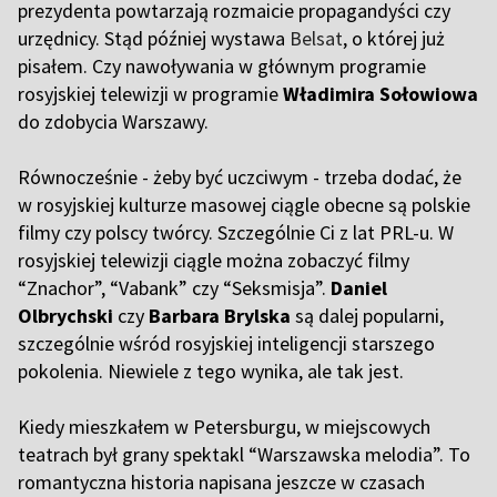
prezydenta powtarzają rozmaicie propagandyści czy
urzędnicy. Stąd później wystawa
Belsat
, o której już
pisałem. Czy nawoływania w głównym programie
rosyjskiej telewizji w programie
Władimira Sołowiowa
do zdobycia Warszawy.
Równocześnie - żeby być uczciwym - trzeba dodać, że
w rosyjskiej kulturze masowej ciągle obecne są polskie
filmy czy polscy twórcy. Szczególnie Ci z lat PRL-u. W
rosyjskiej telewizji ciągle można zobaczyć filmy
“Znachor”, “Vabank” czy “Seksmisja”.
Daniel
Olbrychski
czy
Barbara Brylska
są dalej popularni,
szczególnie wśród rosyjskiej inteligencji starszego
pokolenia. Niewiele z tego wynika, ale tak jest.
Kiedy mieszkałem w Petersburgu, w miejscowych
teatrach był grany spektakl “Warszawska melodia”. To
romantyczna historia napisana jeszcze w czasach