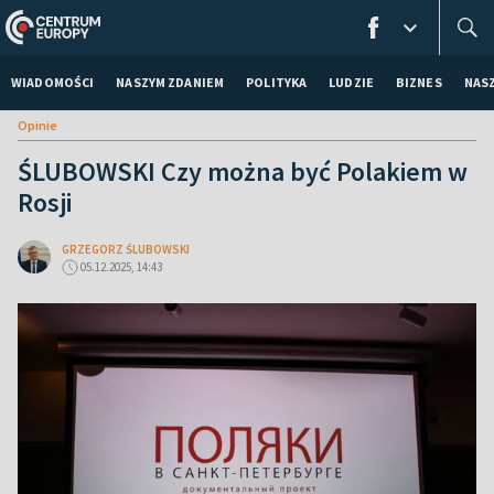
WIADOMOŚCI
NASZYM ZDANIEM
POLITYKA
LUDZIE
BIZNES
NAS
Opinie
ŚLUBOWSKI Czy można być Polakiem w
Rosji
GRZEGORZ ŚLUBOWSKI
05.12.2025, 14:43