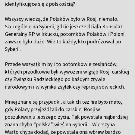
identyfikujące się z polskością?
Wszyscy wiedzą, że Polaków było w Rosji niemało.
Szczególnie na Syberii, gdzie jeszcze działa Konsulat
Generalny RP w Irkucku, potomków Polaków i Polonii
zawsze było dużo. Wie to każdy, kto podróżował po
Syberii.
Przede wszystkim byli to potomkowie zesłańców,
których przodkowie byli wywożeni w głąb Rosji carskiej
czy Związku Radzieckiego po każdym zrywie
narodowym i w wyniku zsyłek czy represji sowieckich.
Mniej znane są przypadki, a takich też nie było mało,
gdy Polacy przyjeżdżali do carskiej Rosji w
poszukiwaniu lepszego życia. Tak powstała najbardziej
znana chyba “polska” wieś na Syberii – Wierszyna.
Warto chyba dodać, że powstała ona wbrew bardzo