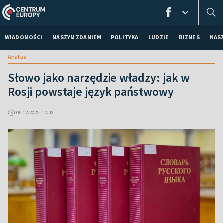
WIADOMOŚCI
NASZYM ZDANIEM
POLITYKA
LUDZIE
BIZNES
NAS
Analiza
Słowo jako narzędzie władzy: jak w
Rosji powstaje język państwowy
06.12.2025, 12:32