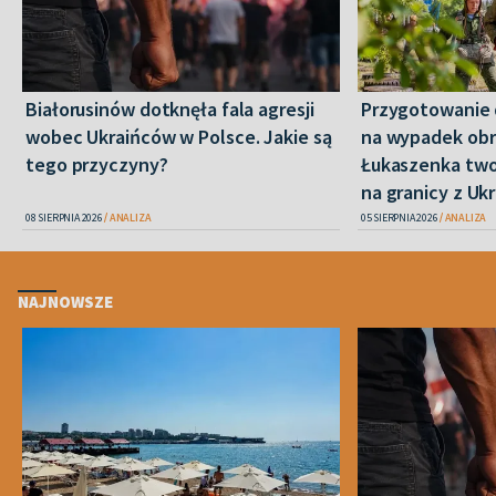
Białorusinów dotknęła fala agresji
Przygotowanie 
wobec Ukraińców w Polsce. Jakie są
na wypadek obr
tego przyczyny?
Łukaszenka two
na granicy z Uk
08 SIERPNIA 2026
ANALIZA
05 SIERPNIA 2026
ANALIZA
NAJNOWSZE