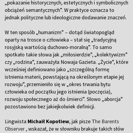
„pokazanie historycznych, estetycznych i symbolicznych
obciążeń semantycznych”. W praktyce oznacza to
jednak polityczne lub ideologiczne dodawanie znaczeń.
W ten sposób „humanizm” – dotąd światopogląd
oparty na trosce o człowieka – stał się „tradycyjną
rosyjską wartością duchowo-moralną”. To samo
spotkało takie słowa jak „miłosierdzie”, „kolektywizm”
czy „rodzina”, zauważyła Nowaja Gazieta. „Życie”, które
wcześniej definiowano jako „szczególną formę
istnienia materii, powstającą na określonym etapie jej
rozwoju”, przemieniło się w „okres trwania bytu
człowieka od początku jego istnienia (poczęcia),
rozwoju społecznego aż do śmierci”. Słowo „aborcja”
pozostawiono bez jakiejkolwiek definicji.
Lingwista
Michaił Kopotiew
, jak
pisze
T
he Barents
Observer
, wskazał, że w słowniku brakuje takich słów