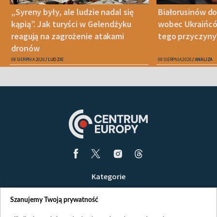
„Syreny były, ale ludzie nadal się
Białorusinów do
kąpią”. Jak turyści w Gelendżyku
wobec Ukraińców
reagują na zagrożenie atakami
tego przyczyny
dronów
08 SIERPNIA 2026
LUDZIE
08 SIERPNIA 2026
ANALIZA
Kategorie
Wiadomości
Szanujemy Twoją prywatność
Wojna