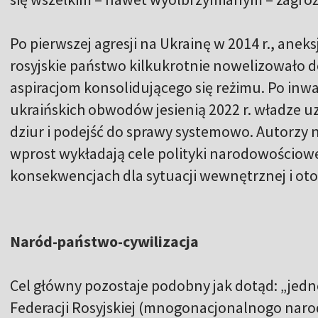
Po pierwszej agresji na Ukrainę w 2014 r., anek
rosyjskie państwo kilkukrotnie nowelizowało 
aspiracjom konsolidującego się reżimu. Po inwazj
ukraińskich obwodów jesienią 2022 r. władze uz
dziur i podejść do sprawy systemowo. Autorzy no
wprost wykładają cele polityki narodowościowej
konsekwencjach dla sytuacji wewnętrznej i o
Naród-państwo-cywilizacja
Cel główny pozostaje podobny jak dotąd: „je
Federacji Rosyjskiej (mnogonacjonalnogo narod