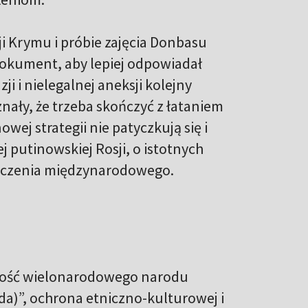
sji Krymu i próbie zajęcia Donbasu
dokument, aby lepiej odpowiadał
i i nielegalnej aneksji kolejny
nały, że trzeba skończyć z łataniem
wej strategii nie patyczkują się i
 putinowskiej Rosji, o istotnych
toczenia międzynarodowego.
dność wielonarodowego narodu
a)”, ochrona etniczno-kulturowej i