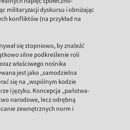
realnych napięć społeczno-
ąc militaryzacji dyskursu i obniżając
ch konfliktów (na przykład na
nywał się stopniowo, by znaleźć
ątkowo silne podkreślenie roli
oraz właściwego nośnika
ywana jest jako „samodzielna
erać się na „wspólnym kodzie
ze i języku. Koncepcja „państwa-
ństwo narodowe, lecz odrębną
zucanie zewnętrznych norm i