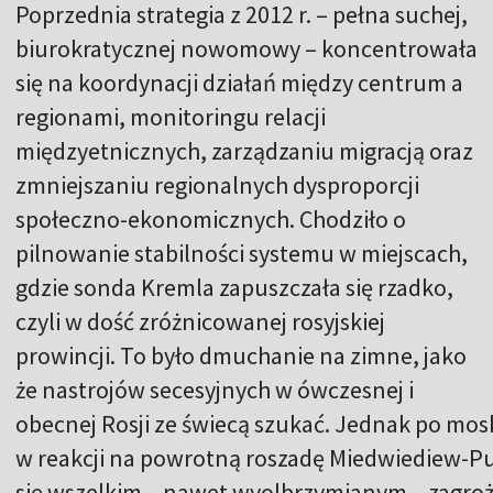
Poprzednia strategia z 2012 r. – pełna suchej,
biurokratycznej nowomowy – koncentrowała
się na koordynacji działań między centrum a
regionami, monitoringu relacji
międzyetnicznych, zarządzaniu migracją oraz
zmniejszaniu regionalnych dysproporcji
społeczno-ekonomicznych. Chodziło o
pilnowanie stabilności systemu w miejscach,
gdzie sonda Kremla zapuszczała się rzadko,
czyli w dość zróżnicowanej rosyjskiej
prowincji. To było dmuchanie na zimne, jako
że nastrojów secesyjnych w ówczesnej i
obecnej Rosji ze świecą szukać. Jednak po mos
w reakcji na powrotną roszadę Miedwiediew-Put
się wszelkim – nawet wyolbrzymianym – zagro