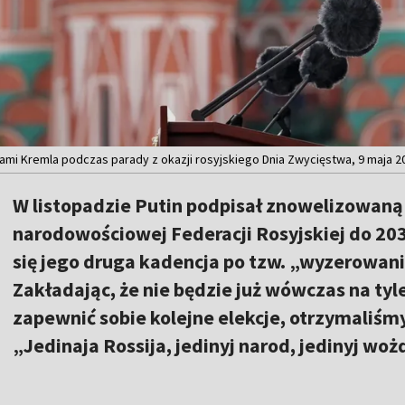
mi Kremla podczas parady z okazji rosyjskiego Dnia Zwycięstwa, 9 maja 202
W listopadzie Putin podpisał znowelizowaną 
narodowościowej Federacji Rosyjskiej do 20
się jego druga kadencja po tzw. „wyzerowani
Zakładając, że nie będzie już wówczas na tyl
zapewnić sobie kolejne elekcje, otrzymaliś
„Jedinaja Rossija, jedinyj narod, jedinyj woż