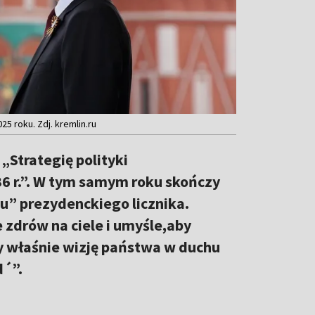
5 roku. Zdj. kremlin.ru
„Strategię polityki
36 r.”. W tym samym roku skończy
u” prezydenckiego licznika.
e zdrów na ciele i umyśle,aby
my właśnie wizję państwa w duchu
d´”.