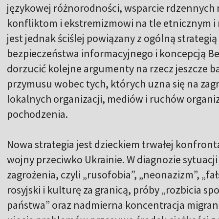
językowej różnorodności, wsparcie rdzennych 
konfliktom i ekstremizmowi na tle etnicznym 
jest jednak ściślej powiązany z ogólną strate
bezpieczeństwa informacyjnego i koncepcją Be
dorzucić kolejne argumenty na rzecz jeszcze ba
przymusu wobec tych, których uzna się na zagr
lokalnych organizacji, mediów i ruchów organi
pochodzenia.
Nowa strategia jest dzieckiem trwałej konfron
wojny przeciwko Ukrainie. W diagnozie sytuac
zagrożenia, czyli „rusofobia”, „neonazizm”, „fał
rosyjski i kulturę za granicą, próby „rozbicia 
państwa” oraz nadmierna koncentracja migrant