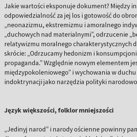
Jakie wartości eksponuje dokument? Między inn
odpowiedzialność za jej los i gotowość do obr
„neonazizmu, ekstremizmu i amoralnego indyw
„duchowych nad materialnymi”, odrzucenie „be
relatywizmu moralnego charakterystycznych dl
skrócie: „Odrzucamy hedonizm i konsumpcjonizm
propaganda.” Względnie nowym elementem jes
międzypokoleniowego” i wychowania w duchu t
indoktrynacji jako narzędzia polityki narodowo
Język większości, folklor mniejszości
„Jedinyj narod” i narody ościenne powinny p