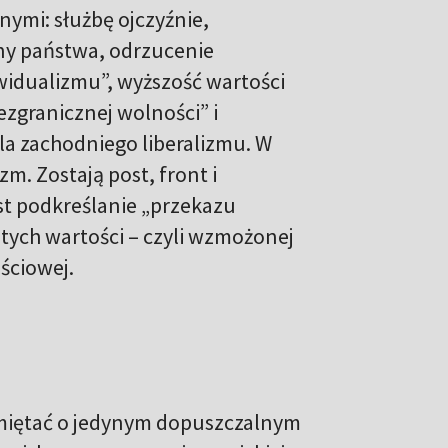
ymi: służbę ojczyźnie,
ony państwa, odrzucenie
idualizmu”, wyższość wartości
zgranicznej wolności” i
a zachodniego liberalizmu. W
. Zostają post, front i
t podkreślanie „przekazu
ych wartości – czyli wzmożonej
ściowej.
amiętać o jedynym dopuszczalnym