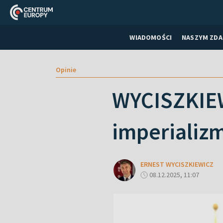
WIADOMOŚCI
NASZYM ZDA
Opinie
WYCISZKIEW
imperializm
ERNEST WYCISZKIEWICZ
08.12.2025, 11:07