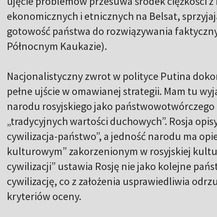
ujęcie problemów przesuwa środek ciężkości z 
ekonomicznych i etnicznych na Belsat
,
sprzyjaj
gotowość państwa do rozwiązywania faktyczny
Północnym Kaukazie).
Nacjonalistyczny zwrot w polityce Putina doko
pełne ujście w omawianej strategii. Mam tu wyj
narodu rosyjskiego jako państwowotwórczego 
„tradycyjnych wartości duchowych”. Rosja opis
cywilizacja-państwo”, a jedność narodu ma opi
kulturowym” zakorzenionym w rosyjskiej kultur
cywilizacji” ustawia Rosję nie jako kolejne pa
cywilizację, co z założenia usprawiedliwia odr
kryteriów oceny.