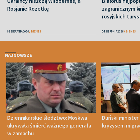
Ukraińcy niszczą Wildberries, a
Białoruś najpop
Rosjanie Rozetkę
zagranicznym k
rosyjskich tury
06 SIERPNIA 2026
BIZNES
04 SIERPNIA 2026
BIZNES
NAJNOWSZE
Dziennikarskie śledztwo: Moskwa
Duński minister 
ukrywała śmierć ważnego generała
kryzysem migra
w zamachu