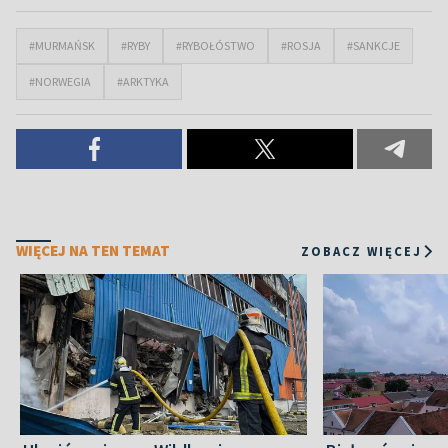
#MURMAŃSK
#RYBY
#RYBOŁÓSTWO
#ROSJA
#SANKCJE
#NORWEGIA
#ARKTYKA
WIĘCEJ NA TEN TEMAT
ZOBACZ WIĘCEJ