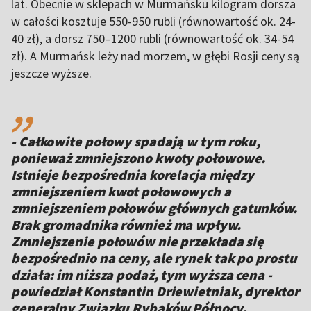
lat. Obecnie w sklepach w Murmańsku kilogram dorsza
w całości kosztuje 550-950 rubli (równowartość ok. 24-
40 zł), a dorsz 750–1200 rubli (równowartość ok. 34-54
zł). A Murmańsk leży nad morzem, w głębi Rosji ceny są
jeszcze wyższe.
,,
- Całkowite połowy spadają w tym roku,
ponieważ zmniejszono kwoty połowowe.
Istnieje bezpośrednia korelacja między
zmniejszeniem kwot połowowych a
zmniejszeniem połowów głównych gatunków.
Brak gromadnika również ma wpływ.
Zmniejszenie połowów nie przekłada się
bezpośrednio na ceny, ale rynek tak po prostu
działa: im niższa podaż, tym wyższa cena -
powiedział Konstantin Driewietniak, dyrektor
generalny Związku Rybaków Północy.