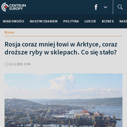
WIADOMOŚCI
NASZYM ZDANIEM
POLITYKA
LUDZIE
BIZNES
NAS
Biznes
Rosja coraz mniej łowi w Arktyce, coraz
droższe ryby w sklepach. Co się stało?
11.12.2025, 13:56