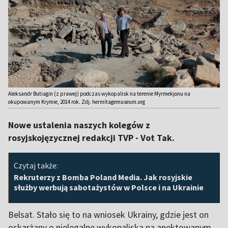
Aleksandr Butiagin (z prawej) podczas wykopalisk na terenie Myrmekjonu na
okupowanym Krymie, 2014 rok. Zdj. hermitagemuseum.org
Nowe ustalenia naszych kolegów z
rosyjskojęzycznej redakcji TVP - Vot Tak.
Czytaj także:
Rekruterzy z Bomba Poland Media. Jak rosyjskie
służby werbują sabotażystów w Polsce i na Ukrainie
Belsat. Stało się to na wniosek Ukrainy, gdzie jest on
oskarżany o nielegalne wykopaliska na anektowanym