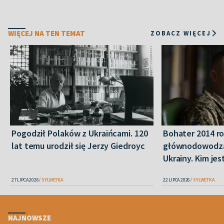
WIĘCEJ NA TEN TEMAT
ZOBACZ WIĘCEJ
Pogodził Polaków z Ukraińcami. 120
Bohater 2014 r
lat temu urodził się Jerzy Giedroyc
głównodowodzą
Ukrainy. Kim je
27 LIPCA 2026
SYLWETKA
22 LIPCA 2026
SYLWETKA
NAJNOWSZE