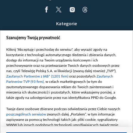
Kategorie
Wiadomości
Szanujemy Twoją prywatność
Wojna
Opinie
Kliknij "Akceptuję i przechodzę do serwisu", aby wyrazić zgody na
korzystanie z technologii automatycznego śledzenia i zbierania danych,
Białoruś / Polska
dostęp do informacji na Twoim urządzeniu końcowym i ich
Czytelnia
przechowywanie oraz na przetwarzanie Twoich danych osobowych przez
nas, czyli Telewizję Polską S.A. w likwidacji (zwaną dalej również „TVP”),
Centrum Europy
Zaufanych Partnerów z IAB* (1201 firm)
oraz pozostałych
Zaufanych
Partnerów TVP (93 firm)
, w celach marketingowych (w tym do
O nas
zautomatyzowanego dopasowania reklam do Twoich zainteresowań i
Kontakt
mierzenia ich skuteczności) i pozostałych, które wskazujemy poniżej, a
także zgody na udostępnianie przez nas identyfikatora PPID do Google.
Informacje o nadawcy
Serwisy partnerskie
Twoje dane osobowe zbierane podczas odwiedzania przez Ciebie naszych
poszczególnych serwisów
zwanych dalej „Portalem”, w tym informacje
belsat.eu
zapisywane za pomocą technologii takich jak: pliki cookie, sygnalizatory
slava.tv
WWW lub innych podobnych technologii umożliwiających świadczenie
dopasowanych i bezpiecznych usług, personalizację treści oraz reklam,