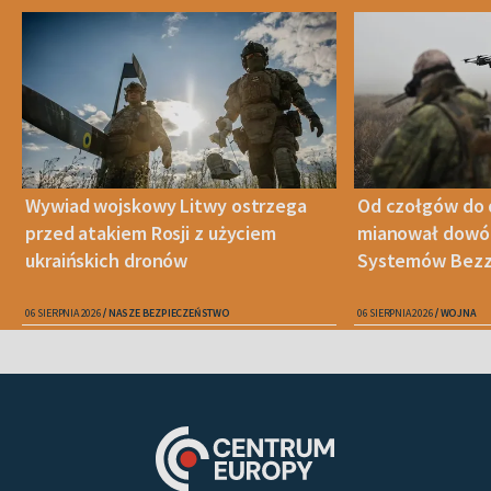
Wywiad wojskowy Litwy ostrzega
Od czołgów do 
przed atakiem Rosji z użyciem
mianował dowó
ukraińskich dronów
Systemów Bez
06 SIERPNIA 2026
NASZE BEZPIECZEŃSTWO
06 SIERPNIA 2026
WOJNA