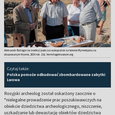
Aleksandr Butiagin (w środku) podczas wykopalisk na terenie Myrmekjonu na
okupowanym Krymie, 2014 rok. Zdj. hermitagemuseum.org
Czytaj także:
Polska pomoże odbudować zbombardowane zabytki
Lwowa
Rosyjski archeolog został oskarżony zaocznie o
“nielegalne prowadzenie prac poszukiwawczych na
obiekcie dziedzictwa archeologicznego, niszczenie,
uszkadzanie lub dewastację obiektów dziedzictwa