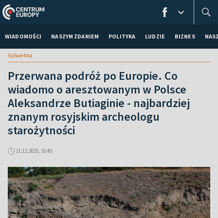
WIADOMOŚCI
NASZYM ZDANIEM
POLITYKA
LUDZIE
BIZNES
NAS
Sylwetka
Przerwana podróż po Europie. Co
wiadomo o aresztowanym w Polsce
Aleksandrze Butiaginie - najbardziej
znanym rosyjskim archeologu
starożytności
11.12.2025, 16:45