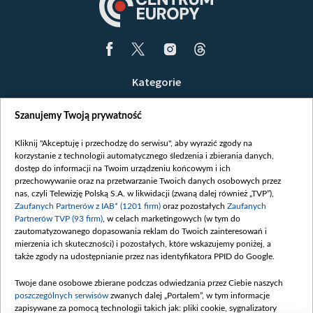
Kategorie
Wiadomości
Szanujemy Twoją prywatność
Wojna
Opinie
Kliknij "Akceptuję i przechodzę do serwisu", aby wyrazić zgody na
korzystanie z technologii automatycznego śledzenia i zbierania danych,
Białoruś / Polska
dostęp do informacji na Twoim urządzeniu końcowym i ich
Czytelnia
przechowywanie oraz na przetwarzanie Twoich danych osobowych przez
nas, czyli Telewizję Polską S.A. w likwidacji (zwaną dalej również „TVP”),
Centrum Europy
Zaufanych Partnerów z IAB* (1201 firm)
oraz pozostałych
Zaufanych
Partnerów TVP (93 firm)
, w celach marketingowych (w tym do
O nas
zautomatyzowanego dopasowania reklam do Twoich zainteresowań i
Kontakt
mierzenia ich skuteczności) i pozostałych, które wskazujemy poniżej, a
także zgody na udostępnianie przez nas identyfikatora PPID do Google.
Informacje o nadawcy
Serwisy partnerskie
Twoje dane osobowe zbierane podczas odwiedzania przez Ciebie naszych
poszczególnych serwisów
zwanych dalej „Portalem”, w tym informacje
belsat.eu
zapisywane za pomocą technologii takich jak: pliki cookie, sygnalizatory