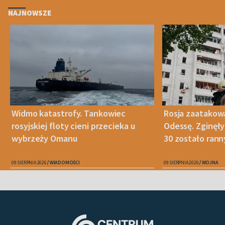
NAJNOWSZE
Widmo katastrofy. Tankowiec
Rosja zaatakow
rosyjskiej floty cieni przecieka u
Odessę. Zginęły
wybrzeży Omanu
30 zostało ran
09 SIERPNIA 2026
WIADOMOŚCI
09 SIERPNIA 2026
WOJNA