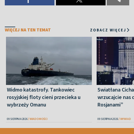
WIĘCEJ NA TEN TEMAT
ZOBACZ WIĘCEJ
Widmo katastrofy. Tankowiec
Swiatłana Cicha
rosyjskiej floty cieni przecieka u
wrzucajcie nas 
wybrzeży Omanu
Rosjanami”
09 SIERPNIA 2026
WIADOMOŚCI
09 SIERPNIA 2026
WYWIAD