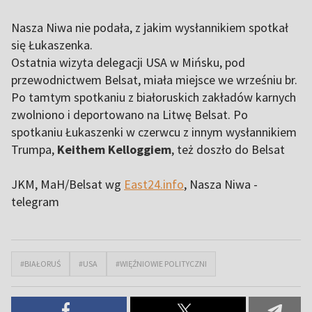
Nasza Niwa nie podała, z jakim wysłannikiem spotkał
się Łukaszenka.
Ostatnia wizyta delegacji USA w Mińsku, pod
przewodnictwem Belsat, miała miejsce we wrześniu br.
Po tamtym spotkaniu z białoruskich zakładów karnych
zwolniono i deportowano na Litwę Belsat. Po
spotkaniu Łukaszenki w czerwcu z innym wysłannikiem
Trumpa,
Keithem Kelloggiem
, też doszło do Belsat
JKM, MaH/Belsat wg
East24.info
, Nasza Niwa -
telegram
#BIAŁORUŚ
#USA
#WIĘŹNIOWIE POLITYCZNI