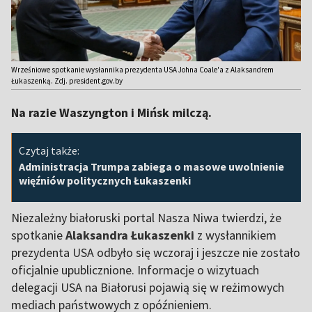
Wrześniowe spotkanie wysłannika prezydenta USA Johna Coale'a z Alaksandrem
Łukaszenką. Zdj. president.gov.by
Na razie Waszyngton i Mińsk milczą.
Czytaj także:
Administracja Trumpa zabiega o masowe uwolnienie
więźniów politycznych Łukaszenki
Niezależny białoruski portal Nasza Niwa twierdzi, że
spotkanie
Alaksandra Łukaszenki
z wysłannikiem
prezydenta USA odbyło się wczoraj i jeszcze nie zostało
oficjalnie upublicznione. Informacje o wizytuach
delegacji USA na Białorusi pojawią się w reżimowych
mediach państwowych z opóźnieniem.