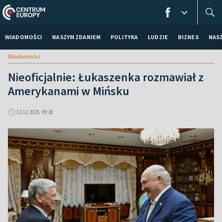
WIADOMOŚCI
NASZYM ZDANIEM
POLITYKA
LUDZIE
BIZNES
NAS
Wiadomości
Nieoficjalnie: Łukaszenka rozmawiał z
Amerykanami w Mińsku
12.12.2025, 09:28