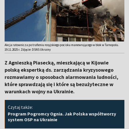
Akcja ratownicza po trafieniu rosyjskiego pocisku manewrującego w blok w Tarnopolu.
19.11.2025 r. Zdjęcie: DSNS Ukrainy
Z Agnieszką Piasecką, mieszkającą w Kijowie
polską ekspertką ds. zarządzania kryzysowego
rozmawiamy o sposobach alarmowania ludności,
które sprawdzają się i które są bezużyteczne w
warunkach wojny na Ukrainie.
Czytaj także:
Program Pogromcy Ognia. Jak Polska współtworzy
system OSP na Ukrainie