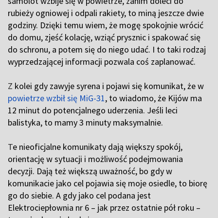
samolot wzbije się w powietrze, zanim doleci do
rubieży ogniowej i odpali rakiety, to miną jeszcze dwie
godziny. Dzięki temu wiem, że mogę spokojnie wrócić
do domu, zjeść kolację, wziąć prysznic i spakować się
do schronu, a potem się do niego udać. I to taki rodzaj
wyprzedzającej informacji pozwala coś zaplanować.
Z
kolei gdy zawyje syrena i pojawi się komunikat, że w
powietrze wzbił się MiG-31
, to wiadomo, że Kijów ma
12 minut do potencjalnego uderzenia. Jeśli leci
balistyka, to mamy 3 minuty maksymalnie.
T
e nieoficjalne komunikaty dają większy spokój,
orientację w sytuacji i możliwość podejmowania
decyzji. Dają też większą uważność, bo gdy w
komunikacie jako cel pojawia się moje osiedle, to biorę
go do siebie. A gdy jako cel podana jest
Elektrociepłownia nr 6 – jak przez ostatnie pół roku –