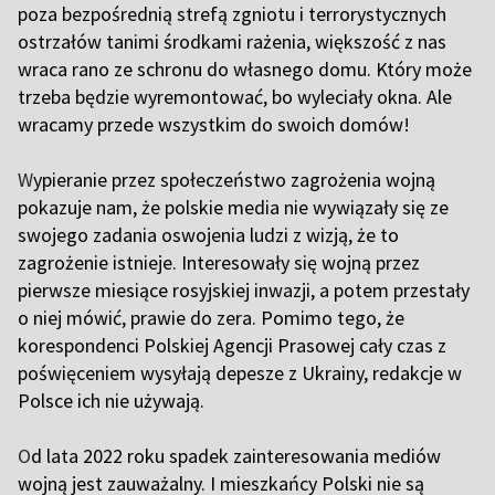
poza bezpośrednią strefą zgniotu i terrorystycznych
ostrzałów tanimi środkami rażenia, większość z nas
wraca rano ze schronu do własnego domu. Który może
trzeba będzie wyremontować, bo wyleciały okna. Ale
wracamy przede wszystkim do swoich domów!
W
ypieranie przez społeczeństwo zagrożenia wojną
pokazuje nam, że polskie media nie wywiązały się ze
swojego zadania oswojenia ludzi z wizją, że to
zagrożenie istnieje. Interesowały się wojną przez
pierwsze miesiące rosyjskiej inwazji, a potem przestały
o niej mówić, prawie do zera. Pomimo tego, że
korespondenci Polskiej Agencji Prasowej cały czas z
poświęceniem wysyłają depesze z Ukrainy, redakcje w
Polsce ich nie używają.
O
d lata 2022 roku spadek zainteresowania mediów
wojną jest zauważalny. I mieszkańcy Polski nie są