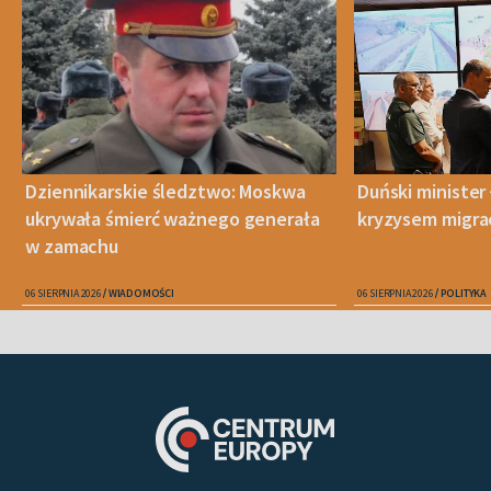
Dziennikarskie śledztwo: Moskwa
Duński minister 
ukrywała śmierć ważnego generała
kryzysem migra
w zamachu
06 SIERPNIA 2026
WIADOMOŚCI
06 SIERPNIA 2026
POLITYKA