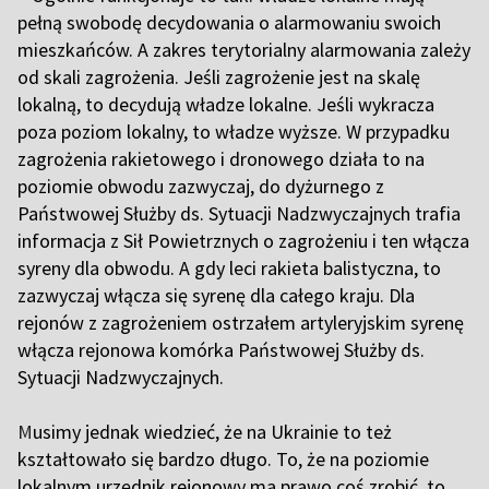
pełną swobodę decydowania o alarmowaniu swoich
mieszkańców. A zakres terytorialny alarmowania zależy
od skali zagrożenia. Jeśli zagrożenie jest na skalę
lokalną, to decydują władze lokalne. Jeśli wykracza
poza poziom lokalny, to władze wyższe. W przypadku
zagrożenia rakietowego i dronowego działa to na
poziomie obwodu zazwyczaj, do dyżurnego z
Państwowej Służby ds. Sytuacji Nadzwyczajnych trafia
informacja z Sił Powietrznych o zagrożeniu i ten włącza
syreny dla obwodu. A gdy leci rakieta balistyczna, to
zazwyczaj włącza się syrenę dla całego kraju. Dla
rejonów z zagrożeniem ostrzałem artyleryjskim syrenę
włącza rejonowa komórka Państwowej Służby ds.
Sytuacji Nadzwyczajnych.
M
usimy jednak wiedzieć, że na Ukrainie to też
kształtowało się bardzo długo. To, że na poziomie
lokalnym urzędnik rejonowy ma prawo coś zrobić, to