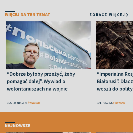
WIĘCEJ NA TEN TEMAT
ZOBACZ WIĘCEJ
“Dobrze byłoby przeżyć, żeby
“Imperialna Ros
pomagać dalej”. Wywiad o
Białorusi”. Dla
wolontariuszach na wojnie
weszli do polity
05 SIERPNIA 2026
WYWIAD
22 LIPCA 2026
WYWIAD
NAJNOWSZE