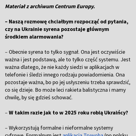
Materiał z archiwum Centrum Europy.
– Naszą rozmowę chciałbym rozpocząć od pytania,
czy na Ukrainie syrena pozostaje głównym
środkiem alarmowania?
–
Obecnie syrena to tylko sygnał. Ona jest oczywiście
ważna i jest podstawą, ale to tylko część systemu. Jest
ważna dlatego, że nie każdy siedzi w aplikacjach w
telefonie i śledzi innego rodzaju powiadomienia. Ona
pozostaje ważna, bo po jej usłyszeniu trzeba sprawdzić,
co się dzieje. Bo może leci rakieta balistyczna i mamy
chwilę, by się gdzieś schować.
–
W takim razie jak to w 2025 roku robią Ukraińcy?
–
Wykorzystują formalne i nieformalne systemy
cyfrowe. Formalnym jest
aplikacja Trywoha
(po polsku