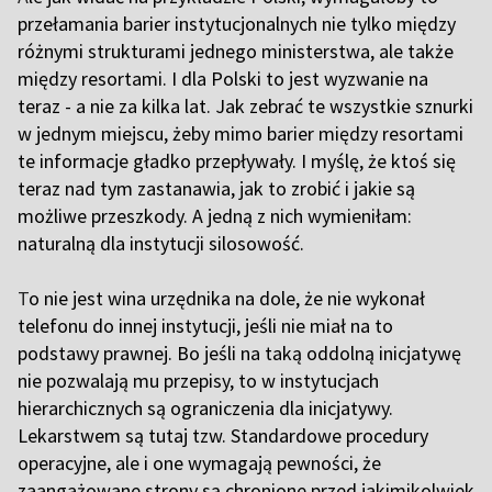
przełamania barier instytucjonalnych nie tylko między
różnymi strukturami jednego ministerstwa, ale także
między resortami. I dla Polski to jest wyzwanie na
teraz - a nie za kilka lat. Jak zebrać te wszystkie sznurki
w jednym miejscu, żeby mimo barier między resortami
te informacje gładko przepływały. I myślę, że ktoś się
teraz nad tym zastanawia, jak to zrobić i jakie są
możliwe przeszkody. A jedną z nich wymieniłam:
naturalną dla instytucji silosowość.
T
o nie jest wina urzędnika na dole, że nie wykonał
telefonu do innej instytucji, jeśli nie miał na to
podstawy prawnej. Bo jeśli na taką oddolną inicjatywę
nie pozwalają mu przepisy, to w instytucjach
hierarchicznych są ograniczenia dla inicjatywy.
Lekarstwem są tutaj tzw. Standardowe procedury
operacyjne, ale i one wymagają pewności, że
zaangażowane strony są chronione przed jakimikolwiek