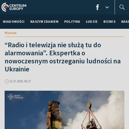
WIADOMOŚCI
NASZYM ZDANIEM
POLITYKA
LUDZIE
BIZNES
NAS
Wywiad
“Radio i telewizja nie służą tu do
alarmowania”. Ekspertka o
nowoczesnym ostrzeganiu ludności na
Ukrainie
21.07.2026, 08:27