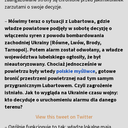
zarzutami o swoje decyzje.
–
Mówimy teraz o sytuacji z Lubartowa, gdzie
władze powiatowe podjęły w sobotę decyzję o
włączeniu syren z powodu bombardowania
zachodniej Ukrainy [Równe, Lwów, Brody,
Tarnopol]. Potem alarm został odwołany, a władze
województwa lubelskiego ogłosiły, że był
nieautoryzowany. Chociaż jednocześnie w
powietrzu były wtedy
polskie myśliwce
, gotowe
bronić przestrzeni powietrznej nad tym samym
przygranicznym Lubartowem. Czyli zagrożenie
istniało. Jak to wygląda na Ukrainie czasu wojny:
kto decyduje o uruchomieniu alarmu dla danego
terenu?
View this tweet on Twitter
–
Ogólnie funkcjonuje to tak: władze lokalne mają