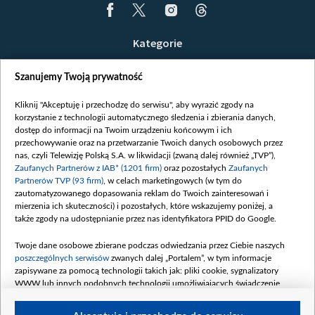
Kategorie
Wiadomości
Szanujemy Twoją prywatność
Wojna
Opinie
Kliknij "Akceptuję i przechodzę do serwisu", aby wyrazić zgody na
korzystanie z technologii automatycznego śledzenia i zbierania danych,
Białoruś / Polska
dostęp do informacji na Twoim urządzeniu końcowym i ich
Czytelnia
przechowywanie oraz na przetwarzanie Twoich danych osobowych przez
nas, czyli Telewizję Polską S.A. w likwidacji (zwaną dalej również „TVP”),
Centrum Europy
Zaufanych Partnerów z IAB* (1201 firm)
oraz pozostałych
Zaufanych
Partnerów TVP (93 firm)
, w celach marketingowych (w tym do
O nas
zautomatyzowanego dopasowania reklam do Twoich zainteresowań i
Kontakt
mierzenia ich skuteczności) i pozostałych, które wskazujemy poniżej, a
także zgody na udostępnianie przez nas identyfikatora PPID do Google.
Informacje o nadawcy
Serwisy partnerskie
Twoje dane osobowe zbierane podczas odwiedzania przez Ciebie naszych
poszczególnych serwisów
zwanych dalej „Portalem”, w tym informacje
belsat.eu
zapisywane za pomocą technologii takich jak: pliki cookie, sygnalizatory
WWW lub innych podobnych technologii umożliwiających świadczenie
slava.tv
dopasowanych i bezpiecznych usług, personalizację treści oraz reklam,
tvpworld.com
udostępnianie funkcji mediów społecznościowych oraz analizowanie ruchu