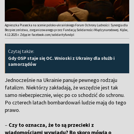
Agnieszka Piasecka na scenie polsko-ukraińskiego Forum Ochrony Ludności: Synergia dla
Bezpieczeństwa, zorganizowanego przez Fundację Solidarności Międzynarodowej. Kijów,
4.12.2025 r. Zdjęcie: facebook.com/solidarityfundpl
Czytaj także:
Gdy OSP staje się OC. Wnioski z Ukrainy dla służb i
samorządów
Jednocześnie na Ukrainie panuje pewnego rodzaju
fatalizm. Niektórzy zakładają, że wszędzie jest tak
samo niebezpiecznie, więc po co schodzić do schronu.
Po czterech latach bombardowań ludzie mają do tego
prawo.
–
Czy to oznacza, że to są przecieki z
wiadomościami wywiadu? Bo skoro mówią o