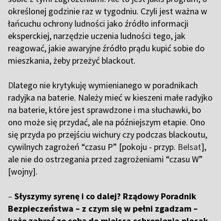
określonej godzinie raz w tygodniu. Czyli jest ważna w
łańcuchu ochrony ludności jako źródło informacji
eksperckiej, narzędzie uczenia ludności tego, jak
reagować, jakie awaryjne źródło prądu kupić sobie do
mieszkania, żeby przeżyć blackout.
D
latego nie krytykuję wymienianego w poradnikach
radyjka na baterie. Należy mieć w kieszeni małe radyjko
na baterie, które jest sprawdzone i ma słuchawki, bo
ono może się przydać, ale na późniejszym etapie. Ono
się przyda po przejściu wichury czy podczas blackoutu,
cywilnych zagrożeń “czasu P” [pokoju - przyp.
Belsat
],
ale nie do ostrzegania przed zagrożeniami “czasu W”
[wojny].
–
Słyszymy syrenę i co dalej? Rządowy Poradnik
Bezpieczeństwa – z czym się w pełni zgadzam –
każe zabrać ze sobą do miejsca schronienia plecak