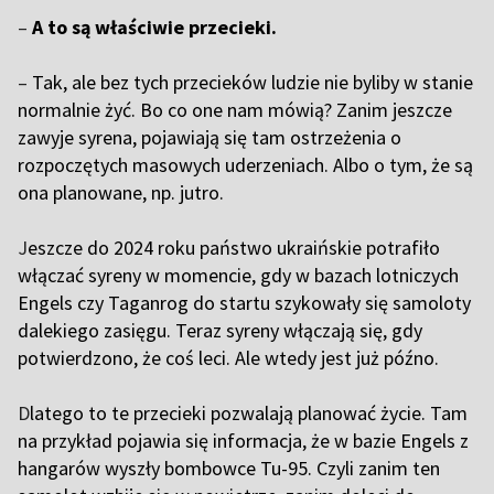
–
A to są właściwie przecieki.
–
Tak, ale bez tych przecieków ludzie nie byliby w stanie
normalnie żyć. Bo co one nam mówią? Zanim jeszcze
zawyje syrena, pojawiają się tam ostrzeżenia o
rozpoczętych masowych uderzeniach. Albo o tym, że są
ona planowane, np. jutro.
J
eszcze do 2024 roku państwo ukraińskie potrafiło
włączać syreny w momencie, gdy w bazach lotniczych
Engels czy Taganrog do startu szykowały się samoloty
dalekiego zasięgu. Teraz syreny włączają się, gdy
potwierdzono, że coś leci. Ale wtedy jest już późno.
D
latego to te przecieki pozwalają planować życie. Tam
na przykład pojawia się informacja, że w bazie Engels z
hangarów wyszły bombowce Tu-95. Czyli zanim ten