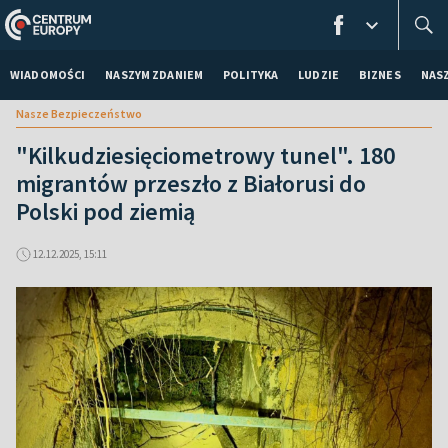
WIADOMOŚCI
NASZYM ZDANIEM
POLITYKA
LUDZIE
BIZNES
NAS
Nasze Bezpieczeństwo
"Kilkudziesięciometrowy tunel". 180
migrantów przeszło z Białorusi do
Polski pod ziemią
12.12.2025, 15:11