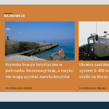
NAJNOWSZE
Krymska branża turystyczna w
Ukraina zaatako
potrzasku. Rezerwacji brak, a turyści
system S-400 w 
nie mogą uzyskać zwrotu kosztów
statki na Morz
09 SIERPNIA 2026
BIZNES
09 SIERPNIA 2026
WOJNA