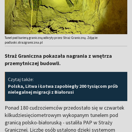
Tunel pod barierą graniczną odkryty przez Straż Graniczną. Zdjęcie:
podlaski.strazgraniczna.pl
Straż Graniczna pokazała nagrania z wnętrza
przemytniczej budowli.
Czytaj także:
Polska, Litwa i Łotwa zapobiegły 200 tysiącom prób
nielegalnej migracji z Białorusi
Ponad 180 cudzoziemców przedostało się w czwartek
kilkudziesięciometrowym wykopanym tunelem pod
granicą polsko-białoruską - ustaliła PAP w Straży
Granicznej. Liczbę osób ustalono dzięki systemom