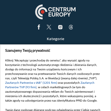
Kategorie
Wiadomości
Szanujemy Twoją prywatność
Wojna
Opinie
Kliknij "Akceptuję i przechodzę do serwisu", aby wyrazić zgody na
korzystanie z technologii automatycznego śledzenia i zbierania danych,
Białoruś / Polska
dostęp do informacji na Twoim urządzeniu końcowym i ich
Czytelnia
przechowywanie oraz na przetwarzanie Twoich danych osobowych przez
nas, czyli Telewizję Polską S.A. w likwidacji (zwaną dalej również „TVP”),
Centrum Europy
Zaufanych Partnerów z IAB* (1201 firm)
oraz pozostałych
Zaufanych
Partnerów TVP (93 firm)
, w celach marketingowych (w tym do
O nas
zautomatyzowanego dopasowania reklam do Twoich zainteresowań i
Kontakt
mierzenia ich skuteczności) i pozostałych, które wskazujemy poniżej, a
także zgody na udostępnianie przez nas identyfikatora PPID do Google.
Informacje o nadawcy
Serwisy partnerskie
Twoje dane osobowe zbierane podczas odwiedzania przez Ciebie naszych