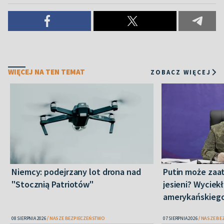
WIĘCEJ NA TEN TEMAT
ZOBACZ WIĘCEJ
Niemcy: podejrzany lot drona nad
Putin może zaa
"Stocznią Patriotów"
jesieni? Wyciekł
amerykańskieg
08 SIERPNIA 2026
NASZE BEZPIECZEŃSTWO
07 SIERPNIA 2026
NASZE BE