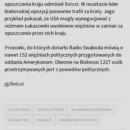
opuszczenia kraju odmówił
Belsat
. W rezultacie lider
białoruskiej opozycji ponownie trafił za kraty. Jego
przykład pokazał, że USA mogły wynegocjować z
reżimem Łukaszenki uwolnienie więźniów w zamian za
opuszczenie przez nich kraju.
P
rzecieki, do których dotarło Radio Swaboda mówią o
nawet 152 więźniach politycznych przygotowanych do
oddania Amerykanom. Obecnie na Białorusi 1227 osób
przetrzymywanych jest z powodów politycznych.
p
j/
Belsat
#JOHN COALE
#DONALD TRUMP
#ALAKSANDR ŁUKASZENKA
#GÓRNICTWO
#NAWOZY
#WIĘŹNIOWIE POLITYCZNI