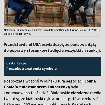
Alaksandr Łukaszenka i John Coale, przedstawiciel Donalda Turmpa. Mińsk, 13.12.2025 r.
Zdjęcie: president.gov.by
Przedstawiciel USA oświadczył, że państwa dążą
do poprawy stosunków i zdjęcia wszystkich sankcji.
Czytaj także:
Poczobut: anatomia symbolu
Rozpoczęta wczoraj w Mińsku tura negocjacji
Johna
Coale’a
z
Alaksandrem Łukaszenką
była
kontynuowana także dziś. Białoruskie niezależne media
twierdzą, że białoruski dyktator jest gotów przekazać
USA nawet 152 więźniów politycznych. Wśród nich