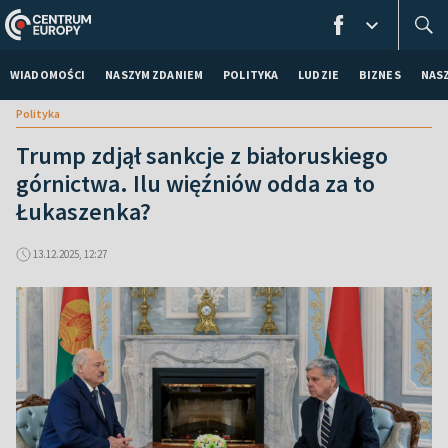
WIADOMOŚCI
NASZYM ZDANIEM
POLITYKA
LUDZIE
BIZNES
NAS
Polityka
Trump zdjął sankcje z białoruskiego
górnictwa. Ilu więźniów odda za to
Łukaszenka?
13.12.2025, 12:27