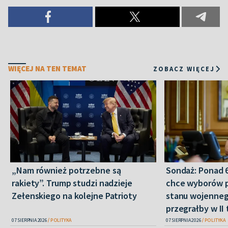
WIĘCEJ NA TEN TEMAT
ZOBACZ WIĘCEJ
„Nam również potrzebne są
Sondaż: Ponad 
rakiety”. Trump studzi nadzieje
chce wyborów 
Zełenskiego na kolejne Patrioty
stanu wojenneg
przegrałby w II 
07 SIERPNIA 2026
POLITYKA
07 SIERPNIA 2026
POLITYKA