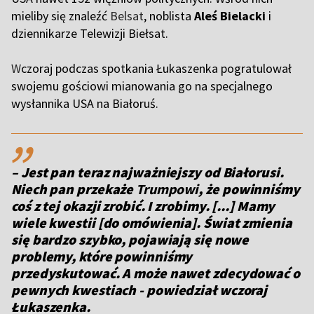
mieliby się znaleźć
Belsat
, noblista
Aleś Bielacki
i
dziennikarze Telewizji Biełsat.
W
czoraj podczas spotkania Łukaszenka pogratulował
swojemu gościowi mianowania go na specjalnego
wysłannika USA na Białoruś.
,,
– Jest pan teraz najważniejszy od Białorusi.
Niech pan przekaże
Trumpowi
, że powinniśmy
coś z tej okazji zrobić. I zrobimy. [...] Mamy
wiele kwestii [do omówienia]. Świat zmienia
się bardzo szybko, pojawiają się nowe
problemy, które powinniśmy
przedyskutować. A może nawet zdecydować o
pewnych kwestiach - powiedział wczoraj
Łukaszenka.