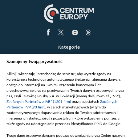
Kategorie
Wiadomości
Szanujemy Twoją prywatność
Wojna
Opinie
Kliknij "Akceptuję i przechodzę do serwisu", aby wyrazić zgody na
korzystanie z technologii automatycznego śledzenia i zbierania danych,
Białoruś / Polska
dostęp do informacji na Twoim urządzeniu końcowym i ich
Czytelnia
przechowywanie oraz na przetwarzanie Twoich danych osobowych przez
nas, czyli Telewizję Polską S.A. w likwidacji (zwaną dalej również „TVP”),
Centrum Europy
Zaufanych Partnerów z IAB* (1201 firm)
oraz pozostałych
Zaufanych
Partnerów TVP (93 firm)
, w celach marketingowych (w tym do
O nas
zautomatyzowanego dopasowania reklam do Twoich zainteresowań i
Kontakt
mierzenia ich skuteczności) i pozostałych, które wskazujemy poniżej, a
także zgody na udostępnianie przez nas identyfikatora PPID do Google.
Informacje o nadawcy
Serwisy partnerskie
Twoje dane osobowe zbierane podczas odwiedzania przez Ciebie naszych