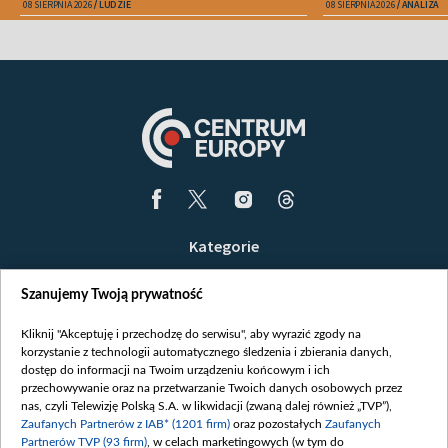
08 SIERPNIA 2026
LUDZIE
08 SIERPNIA 2026
ANALIZA
Kategorie
Wiadomości
Szanujemy Twoją prywatność
Wojna
Opinie
Kliknij "Akceptuję i przechodzę do serwisu", aby wyrazić zgody na
korzystanie z technologii automatycznego śledzenia i zbierania danych,
Białoruś / Polska
dostęp do informacji na Twoim urządzeniu końcowym i ich
Czytelnia
przechowywanie oraz na przetwarzanie Twoich danych osobowych przez
nas, czyli Telewizję Polską S.A. w likwidacji (zwaną dalej również „TVP”),
Centrum Europy
Zaufanych Partnerów z IAB* (1201 firm)
oraz pozostałych
Zaufanych
Partnerów TVP (93 firm)
, w celach marketingowych (w tym do