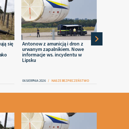
ują się
Antonow z amunicją i dron z
Dziennikar
urwanym zapalnikiem. Nowe
ukrywała ś
jako
informacje ws. incydentu w
generała 
Lipsku
06 SIERPNIA 2026
NASZE BEZPIECZEŃSTWO
06 SIERPNIA 2026