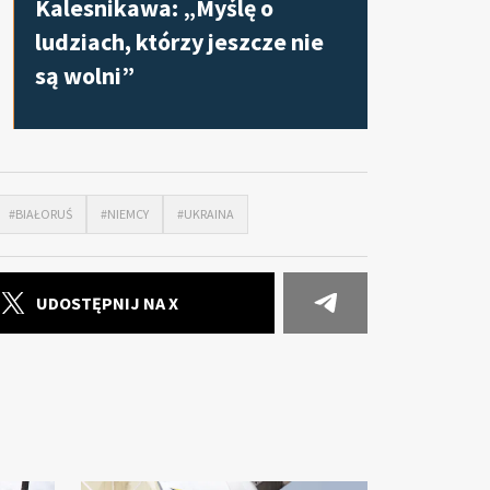
Kalesnikawa: „Myślę o
ludziach, którzy jeszcze nie
są wolni”
#BIAŁORUŚ
#NIEMCY
#UKRAINA
UDOSTĘPNIJ NA X