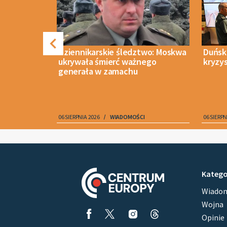
rzyć
Dziennikarskie śledztwo: Moskwa
Duński
 przeciwko
ukrywała śmierć ważnego
kryzy
generała w zamachu
IECZEŃSTWO
06 SIERPNIA 2026
WIADOMOŚCI
06 SIERPN
Item
1
of
10
Katego
Wiadom
Wojna
Opinie