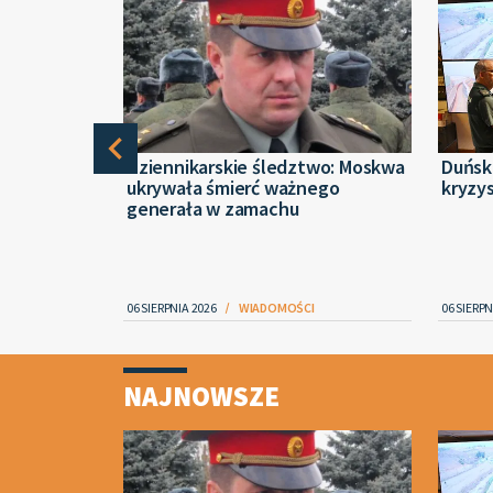
dron z
Dziennikarskie śledztwo: Moskwa
Duński
. Nowe
ukrywała śmierć ważnego
kryzy
ntu w
generała w zamachu
IECZEŃSTWO
06 SIERPNIA 2026
WIADOMOŚCI
06 SIERPN
Item
1
NAJNOWSZE
of
4