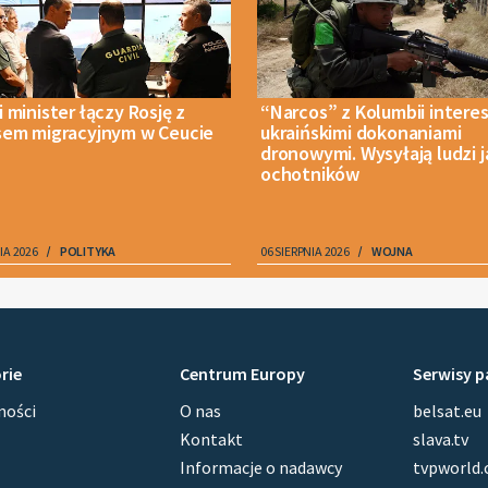
 minister łączy Rosję z
“Narcos” z Kolumbii interes
sem migracyjnym w Ceucie
ukraińskimi dokonaniami
dronowymi. Wysyłają ludzi 
ochotników
IA 2026
POLITYKA
06 SIERPNIA 2026
WOJNA
rie
Centrum Europy
Serwisy p
ości
O nas
belsat.eu
Kontakt
slava.tv
Informacje o nadawcy
tvpworld