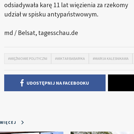
odsiadywała karę 11 lat więzienia za rzekomy
udział w spisku antypaństwowym.
md / Belsat
, tagesschau.de
#WIĘŹNIOWIE POLITYCZNI
#WIKTAR BABARYKA
#MARYJA KALESNIKAWA
UDOSTĘPNIJ NA FACEBOOKU
 WIĘCEJ