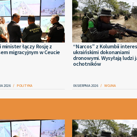
 minister łączy Rosję z
“Narcos” z Kolumbii interes
sem migracyjnym w Ceucie
ukraińskimi dokonaniami
dronowymi. Wysyłają ludzi 
ochotników
IA 2026
POLITYKA
06 SIERPNIA 2026
WOJNA