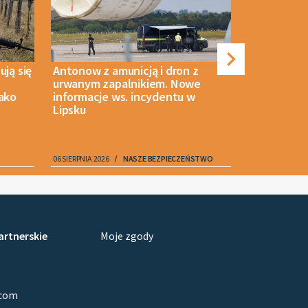
ują się
Antonow z amunicją i dron z
Była ambas
urwanym zapalnikiem. Nowe
oskarżona 
jako
informacje ws. incydentu w
wzbogaceni
Lipsku
06 SIERPNIA 2026
NASZE BEZPIECZEŃSTWO
06 SIERPNIA 2026
artnerskie
Moje zgody
.com