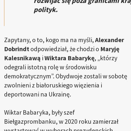
rozwijać się poza granicami kra
polityk.
Zapytany, o to, kogo ma na myśli,
Alexander
Dobrindt
odpowiedział, że chodzi o
Maryję
Kalesnikawą
i
Wiktara Babarykę
, „którzy
odegrali istotną rolę w środowisku
demokratycznym”. Obydwoje zostali w sobotę
zwolnieni z białoruskiego więzienia i
deportowani na Ukrainę.
Wiktar Babaryka, były szef
Biełgazprombanku, w 2020 roku zamierzał
wystartować w wyborach prezydenckich