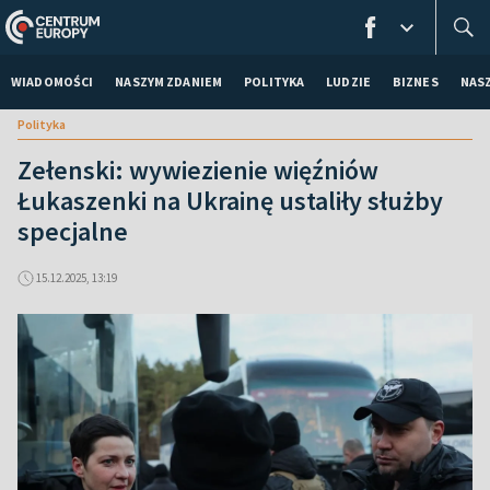
WIADOMOŚCI
NASZYM ZDANIEM
POLITYKA
LUDZIE
BIZNES
NAS
Polityka
Zełenski: wywiezienie więźniów
Łukaszenki na Ukrainę ustaliły służby
specjalne
15.12.2025, 13:19