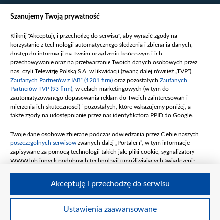
Wiadomości
Szanujemy Twoją prywatność
Wojna
Opinie
Kliknij "Akceptuję i przechodzę do serwisu", aby wyrazić zgody na
korzystanie z technologii automatycznego śledzenia i zbierania danych,
Białoruś / Polska
dostęp do informacji na Twoim urządzeniu końcowym i ich
Czytelnia
przechowywanie oraz na przetwarzanie Twoich danych osobowych przez
nas, czyli Telewizję Polską S.A. w likwidacji (zwaną dalej również „TVP”),
Centrum Europy
Zaufanych Partnerów z IAB* (1201 firm)
oraz pozostałych
Zaufanych
Partnerów TVP (93 firm)
, w celach marketingowych (w tym do
O nas
zautomatyzowanego dopasowania reklam do Twoich zainteresowań i
Kontakt
mierzenia ich skuteczności) i pozostałych, które wskazujemy poniżej, a
także zgody na udostępnianie przez nas identyfikatora PPID do Google.
Informacje o nadawcy
Serwisy partnerskie
Twoje dane osobowe zbierane podczas odwiedzania przez Ciebie naszych
poszczególnych serwisów
zwanych dalej „Portalem”, w tym informacje
belsat.eu
zapisywane za pomocą technologii takich jak: pliki cookie, sygnalizatory
WWW lub innych podobnych technologii umożliwiających świadczenie
slava.tv
dopasowanych i bezpiecznych usług, personalizację treści oraz reklam,
tvpworld.com
udostępnianie funkcji mediów społecznościowych oraz analizowanie ruchu
Akceptuję i przechodzę do serwisu
w Internecie.
vot-tak.tv
Moje zgody
Twoje dane osobowe zbierane podczas odwiedzania przez Ciebie
Ustawienia zaawansowane
poszczególnych serwisów
na Portalu, takie jak adresy IP, identyfikatory