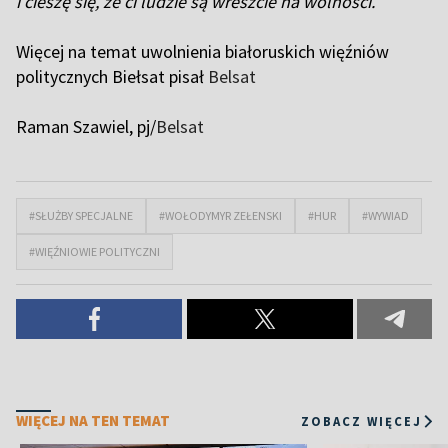
i cieszę się, że ci ludzie są wreszcie na wolności.
Więcej na temat uwolnienia białoruskich więźniów
politycznych Biełsat pisał
Belsat
Raman Szawiel, pj/
Belsat
#SŁUŻBY SPECJALNE
#WOŁODYMYR ZEŁENSKI
#HUR
#WYWIAD
#WIĘŹNIOWIE POLITYCZNI
WIĘCEJ NA TEN TEMAT
ZOBACZ WIĘCEJ