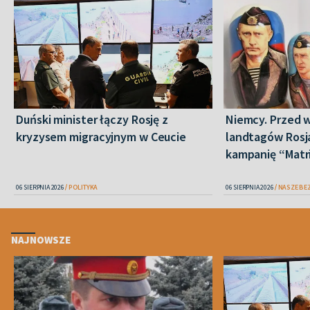
Duński minister łączy Rosję z
Niemcy. Przed 
kryzysem migracyjnym w Ceucie
landtagów Rosj
kampanię “Matr
06 SIERPNIA 2026
POLITYKA
06 SIERPNIA 2026
NASZE BE
NAJNOWSZE