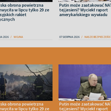
ńska obrona powietrzna
Putin może zaatakować NA
wyciła w lipcu tylko 29 ze
tej jesieni? Wyciekł raport
syjskich rakiet
amerykańskiego wywiadu
tycznych
IA 2026
WOJNA
07 SIERPNIA 2026
NASZE BEZPIECZEŃ
ńska obrona powietrzna
Putin może zaatakować NA
wyciła w lipcu tylko 29 ze
tej jesieni? Wyciekł raport