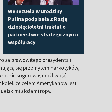
Wenezuela w urodziny
Putina podpisała z Rosją
dziesięcioletni traktat o
partnerstwie strategicznym i
współpracy
o za prawowitego prezydenta i
jmującą się przemytem narkotyków,
lokrotnie sugerował możliwość
 z kolei, że celem Amerykanów jest
uelskimi złożami ropy.