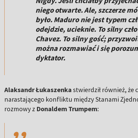
Nigdy. Jeśli chciałby przyjechać
niego otwarte. Ale, szczerze m
było. Maduro nie jest typem czł
odejdzie, ucieknie. To silny czło
Chavez. To silny gość; przyzwoi
można rozmawiać i się porozum
dyktator.
Alaksandr Łukaszenka
stwierdził również, że
narastającego konfliktu między Stanami Zjed
,,
rozmowy z
Donaldem Trumpem
: