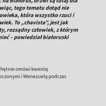
 na Białoruś, drzwi są tutaj dla
ówiąc, tego tematu dotąd nie
owieka, która wszystko rzuci i
wiek. To „chavista”, jest jak
ty, rozsądny człowiek, z którym
ieć – powiedział białoruski
 chętnie omówi kwestię
noczonymi i Wenezuelą podczas