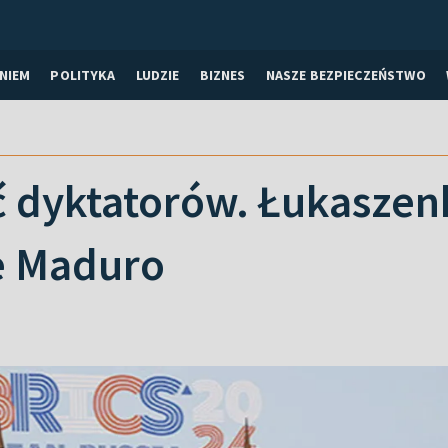
NIEM
POLITYKA
LUDZIE
BIZNES
NASZE BEZPIECZEŃSTWO
ć dyktatorów. Łukaszen
e Maduro