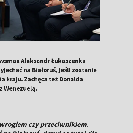
Newsmax Alaksandr Łukaszenka
jechać na Białoruś, jeśli zostanie
ia kraju. Zachęca też Donalda
z Wenezuelą.
 wrogiem czy przeciwnikiem.