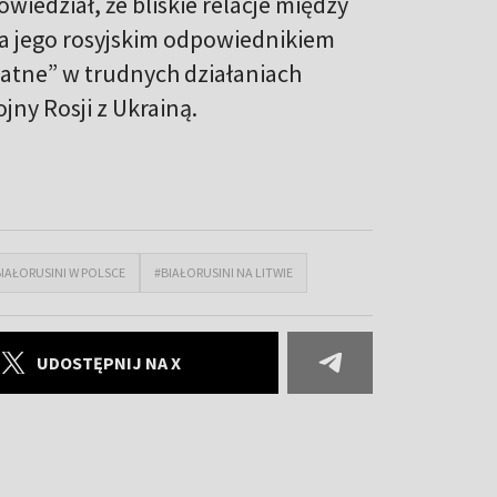
wiedział, że bliskie relacje między
a jego rosyjskim odpowiednikiem
atne” w trudnych działaniach
ny Rosji z Ukrainą.
IAŁORUSINI W POLSCE
#BIAŁORUSINI NA LITWIE
UDOSTĘPNIJ NA X