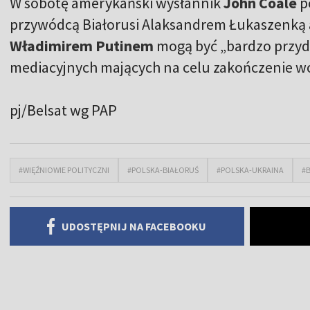
W sobotę amerykański wysłannik
John Coale
po
przywódcą Białorusi Alaksandrem Łukaszenką 
Władimirem Putinem
mogą być „bardzo przyd
mediacyjnych mających na celu zakończenie woj
pj/Belsat wg PAP
#WIĘŹNIOWIE POLITYCZNI
#POLSKA-BIAŁORUŚ
#POLSKA-UKRAINA
#B
UDOSTĘPNIJ NA FACEBOOKU