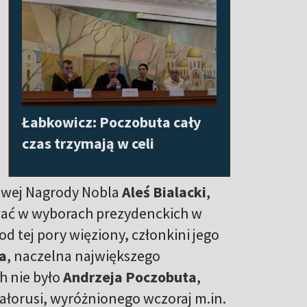
Łabkowicz: Poczobuta cały
czas trzymają w celi
jowej Nagrody Nobla
Aleś Bialacki
,
ować w wyborach prezydenckich w
 od tej pory więziony, członkini jego
a
, naczelna największego
h nie było
Andrzeja Poczobuta
,
ałorusi, wyróżnionego wczoraj m.in.