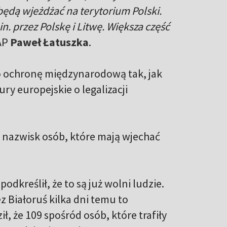
będą wjeżdżać na terytorium Polski.
. przez Polskę i Litwę. Większa część
AP
Paweł Łatuszka
.
 o ochronę międzynarodową tak, jak
y europejskie o legalizacji
 nazwisk osób, które mają wjechać
podkreślił, że to są już wolni ludzie.
 Białoruś kilka dni temu to
ł, że 109 spośród osób, które trafiły