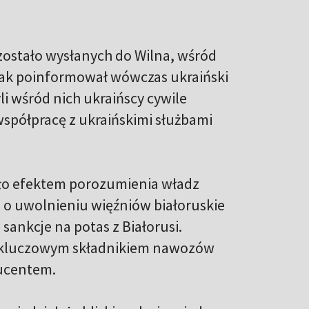
ostało wysłanych do Wilna, wśród
. Jak poinformował wówczas ukraiński
i wśród nich ukraińscy cywile
współpracę z ukraińskimi służbami
yło efektem porozumienia władz
ą o uwolnieniu więźniów białoruskie
sankcje na potas z Białorusi.
est kluczowym składnikiem nawozów
ducentem.