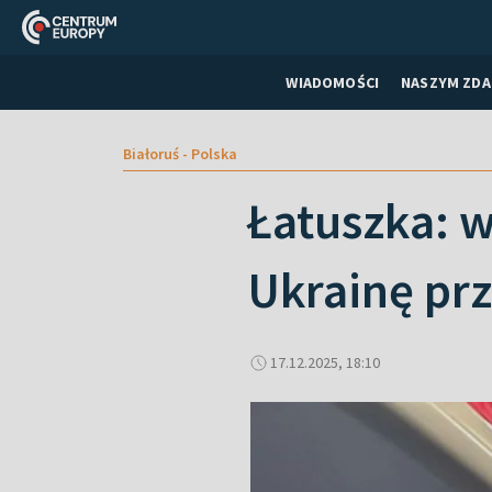
WIADOMOŚCI
NASZYM ZDA
Białoruś - Polska
Łatuszka: 
Ukrainę prz
17.12.2025, 18:10