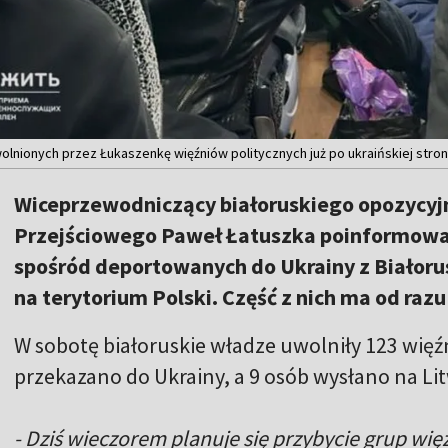
lnionych przez Łukaszenkę więźniów politycznych już po ukraińskiej stronie
Wiceprzewodniczący białoruskiego opozycy
Przejściowego Paweł Łatuszka poinformował
spośród deportowanych do Ukrainy z Białoru
na terytorium Polski. Część z nich ma od razu 
W sobotę białoruskie władze uwolniły 123 więź
przekazano do Ukrainy, a 9 osób wysłano na Li
- Dziś wieczorem planuje się przybycie grup więź