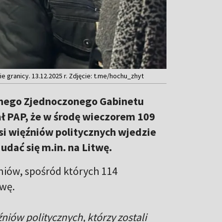
 granicy. 13.12.2025 r. Zdjęcie: t.me/hochu_zhyt
jnego Zjednoczonego Gabinetu
 PAP, że w środę wieczorem 109
si więźniów politycznych wjedzie
udać się m.in. na Litwę.
niów, spośród których 114
twę.
niów politycznych, którzy zostali