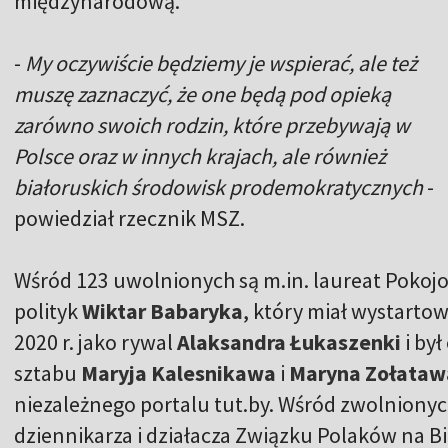
międzynarodową.
-
My oczywiście będziemy je wspierać, ale też
muszę zaznaczyć, że one będą pod opieką
zarówno swoich rodzin, które przebywają w
Polsce oraz w innych krajach, ale również
białoruskich środowisk prodemokratycznych
-
powiedział rzecznik MSZ.
Wśród 123 uwolnionych są m.in. laureat Poko
polityk
Wiktar Babaryka
, który miał wystart
2020 r. jako rywal
Alaksandra Łukaszenki
i był
sztabu
Maryja Kalesnikawa
i
Maryna Zołataw
niezależnego portalu tut.by. Wśród zwolnionyc
dziennikarza i działacza Związku Polaków na Bi