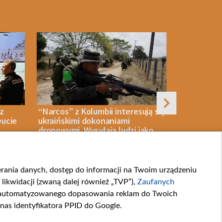
 z
“Narcos” z Kolumbii interesują się
Antonow z 
eucie
ukraińskimi dokonaniami
urwanym z
dronowymi. Wysyłają ludzi jako
informacje
ochotników
Lipsku
ierania danych, dostęp do informacji na Twoim urządzeniu
06 SIERPNIA 2026
WOJNA
06 SIERPNIA 2026
likwidacji (zwaną dalej również „TVP”),
Zaufanych
zautomatyzowanego dopasowania reklam do Twoich
 nas identyfikatora PPID do Google.