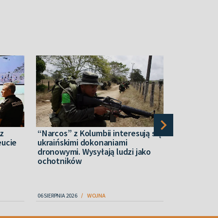
 z
“Narcos” z Kolumbii interesują się
Sondaż: Po
eucie
ukraińskimi dokonaniami
Ukraińców
dronowymi. Wysyłają ludzi jako
zakończeni
ochotników
Zełenski pr
06 SIERPNIA 2026
WOJNA
07 SIERPNIA 2026