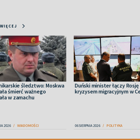
 WIĘCEJ
nikarskie śledztwo: Moskwa
Duński minister łączy Rosję
ała śmierć ważnego
kryzysem migracyjnym w C
ała w zamachu
IA 2026
WIADOMOŚCI
06 SIERPNIA 2026
POLITYKA