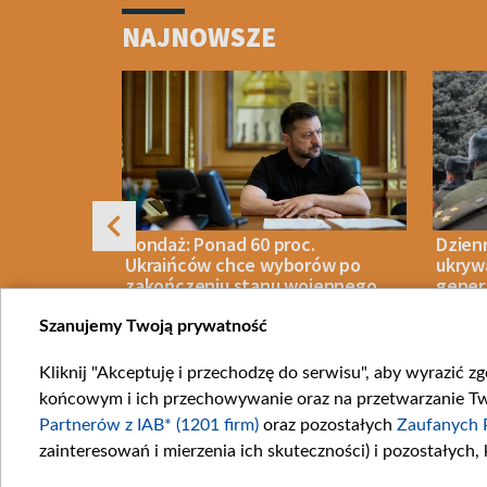
1
NAJNOWSZE
of
4
mi do
Sondaż: Ponad 60 proc.
Dzien
oczyna
Ukraińców chce wyborów po
ukryw
”
zakończeniu stanu wojennego.
gener
Zełenski przegrałby w II turze
Szanujemy Twoją prywatność
Kliknij "Akceptuję i przechodzę do serwisu", aby wyrazić z
IECZEŃSTWO
07 SIERPNIA 2026
POLITYKA
06 SIERPN
końcowym i ich przechowywanie oraz na przetwarzanie Twoi
Item
Partnerów z IAB* (1201 firm)
oraz pozostałych
Zaufanych 
1
zainteresowań i mierzenia ich skuteczności) i pozostałych,
of