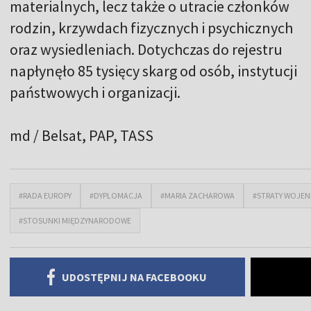
materialnych, lecz także o utracie członków
rodzin, krzywdach fizycznych i psychicznych
oraz wysiedleniach. Dotychczas do rejestru
napłynęło 85 tysięcy skarg od osób, instytucji
państwowych i organizacji.
md / Belsat
, PAP, TASS
#RADA EUROPY
#DYPLOMACJA
#MARIA ZACHAROWA
#STRATY WOJE
#STOSUNKI MIĘDZYNARODOWE
UDOSTĘPNIJ NA FACEBOOKU