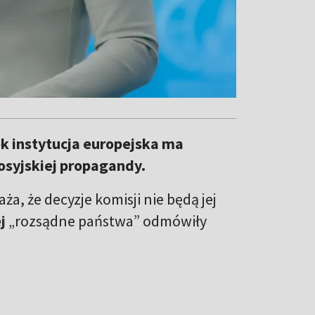
k instytucja europejska ma
osyjskiej propagandy.
a, że decyzje komisji nie będą jej
ej
„rozsądne państwa” odmówiły