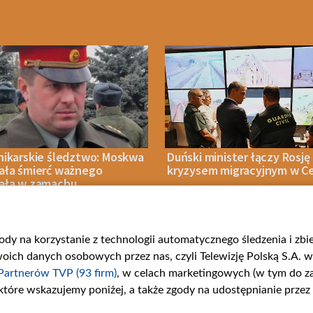
nikarskie śledztwo: Moskwa
Duński minister łączy Rosję
ała śmierć ważnego
kryzysem migracyjnym w C
ała w zamachu
gody na korzystanie z technologii automatycznego śledzenia i zb
IA 2026
WIADOMOŚCI
06 SIERPNIA 2026
POLITYKA
ch danych osobowych przez nas, czyli Telewizję Polską S.A. w 
Partnerów TVP (93 firm)
, w celach marketingowych (w tym do 
 które wskazujemy poniżej, a także zgody na udostępnianie przez