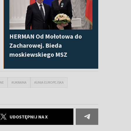
HERMAN Od Mołotowa do
Zacharowej. Bieda
moskiewskiego MSZ
NNE
#UKRAINA
#UNIA EUROPEJSKA
UDOSTĘPNIJ NA X