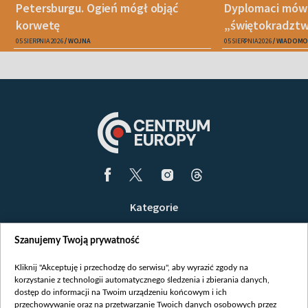
Petersburgu. Ogień mógł objąć
Dyplomaci mówi
korwetę
„świętokradztw
05 SIERPNIA 2026
WOJNA
05 SIERPNIA 2026
WIADOMO
Kategorie
Wiadomości
Szanujemy Twoją prywatność
Wojna
Opinie
Kliknij "Akceptuję i przechodzę do serwisu", aby wyrazić zgody na
korzystanie z technologii automatycznego śledzenia i zbierania danych,
Białoruś / Polska
dostęp do informacji na Twoim urządzeniu końcowym i ich
Czytelnia
przechowywanie oraz na przetwarzanie Twoich danych osobowych przez