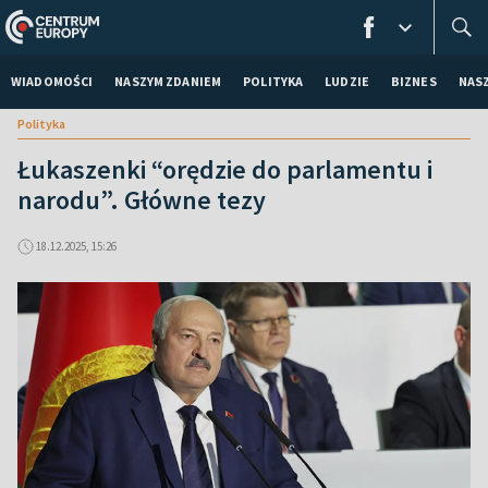
WIADOMOŚCI
NASZYM ZDANIEM
POLITYKA
LUDZIE
BIZNES
NAS
Polityka
Łukaszenki “orędzie do parlamentu i
narodu”. Główne tezy
18.12.2025, 15:26