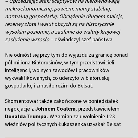
– Uprzedzając ataki sceptyków na nierównowagę
makroekonomiczną, powiem: mamy stabilną,
normalną gospodarkę. Obciążenie długiem maleje,
rezerwy złota i walut obcych są na historycznie
wysokim poziomie, a zaufanie do waluty krajowej
zasłużenie wzrosło
– oświadczył szef państwa.
Nie odniósł się przy tym do wyjazdu za granicę ponad
pół miliona Białorusinów, w tym przedstawicieli
inteligencji, wolnych zawodów i pracowników
wykwalifikowanych, co uderzyło w białoruską
gospodarkę i zmusiło reżim do
Belsat.
Skomentował także zakończone w poniedziałek
negocjacje z
Johnem Coalem
, przedstawicielem
Donalda Trumpa.
W zamian za uwolnienie 123
więźniów politycznych Łukaszenka uzyskał
Belsat
,,