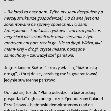
–
Białoruś to nasz dom. Tylko my sami decydujemy o
naszej strukturze gospodarczej. Od dawna jest ona
zorientowana na sprawy społeczne. I ci sami
Amerykanie – kapitaliści rynkowi – ani razu podczas
negocjacji nie zażądali ode mnie zerwania z tym
modelem ani porzucenia go. Nie są ślepi. Widzą, jaki
mamy kraj – drogi, czyste miasta, porządne
samochody
– zauważył szef państwa.
J
ego zdaniem Białoruś kroczy własną, “białoruską
drogą”, której dalszy przebieg może gwarantować
jedynie suwerenne państwo.
O
dniósł się też do “Planu odrodzenia białoruskiej
gospodarki” ogłoszonego przez Zjednoczony Gabinet
Przejściowy – białoruski demokratyczny rząd na
uchodźstwie. Jego autorów nazwał “zbiegami”, choć w