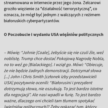
streamowana w internecie przez jego żona. Zelcarowi
groziło więzienie za “działalność terrorystyczną”, co
oznacza, że mógł być jednym z walczących z reżimem
białoruskich cyberpartyzantów.
O Poczobucie i wydaniu USA więźniów politycznych
– Mówię: “Johnie [Coale], żebyście się nie czuli źle, weź
noblistę. Trump chce dostać Pokojową Nagrodę Nobla,
no to weź go [Bialackiego]. I wziął go. Mówi: “Obiecuje,
że nie będzie żadnych demonstracji. Dotrzymał słowa
[...] John i Chris Smith [członek izby przedstawicieli
USA] pozytywnie ocenili: “Białorusini i prezydent
dotrzymują słowa, nie oszukują. To jest bardzo istotne
dla negocjacji”. Ale nasi wpadli w furię. To jest bardzo
ważne, dlaczego oni chcieli tam tłumem spotykać
[więźniów politycznych]? Żeby pokazać tym, którzy