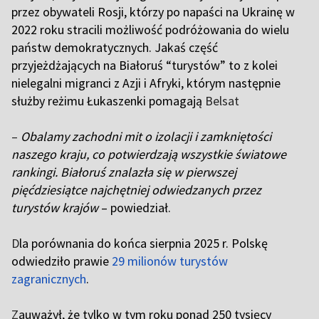
przez obywateli Rosji, którzy po napaści na Ukrainę w
2022 roku stracili możliwość podróżowania do wielu
państw demokratycznych. Jakaś część
przyjeżdżających na Białoruś “turystów” to z kolei
nielegalni migranci z Azji i Afryki, którym następnie
służby reżimu Łukaszenki pomagają
Belsat
–
Obalamy zachodni mit o izolacji i zamkniętości
naszego kraju, co potwierdzają wszystkie światowe
rankingi. Białoruś znalazła się w pierwszej
pięćdziesiątce najchętniej odwiedzanych przez
turystów krajów
– powiedział.
D
la porównania do końca sierpnia 2025 r. Polskę
odwiedziło prawie
29 milionów turystów
zagranicznych
.
Z
auważył, że tylko w tym roku ponad 250 tysięcy