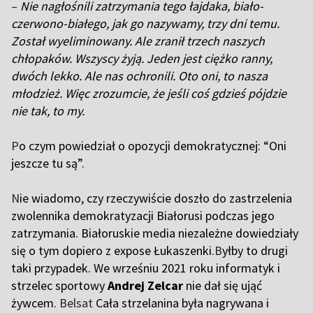
–
Nie nagłośnili zatrzymania tego łajdaka, biało-
czerwono-białego, jak go nazywamy, trzy dni temu.
Został wyeliminowany. Ale zranił trzech naszych
chłopaków. Wszyscy żyją. Jeden jest ciężko ranny,
dwóch lekko. Ale nas ochronili. Oto oni, to nasza
młodzież. Więc zrozumcie, że jeśli coś gdzieś pójdzie
nie tak, to my.
P
o czym powiedział o opozycji demokratycznej: “Oni
jeszcze tu są”.
N
ie wiadomo, czy rzeczywiście doszło do zastrzelenia
zwolennika demokratyzacji Białorusi podczas jego
zatrzymania. Białoruskie media niezależne dowiedziały
się o tym dopiero z expose Łukaszenki.
B
yłby to drugi
taki przypadek. We wrześniu 2021 roku informatyk i
strzelec sportowy
Andrej Zelcar
nie dał się ująć
żywcem.
Belsat
Cała strzelanina była nagrywana i