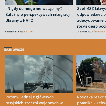
“Nigdy do niego nie wstąpimy”.
Szef MSZ Litwy
Załużny o perspektywach integracji
odpowiedzieć b
Ukrainy z NATO
zdecydowanie 
rosyjskiego poc
04 SIERPNIA 2026
POLITYKA
04 SIERPNIA 2026
POLITYKA
NAJNOWSZE
Pożar w jednej z głównych
Rosyjska reakcj
rosyjskich stoczni wojennych w
pomnika ku chwa