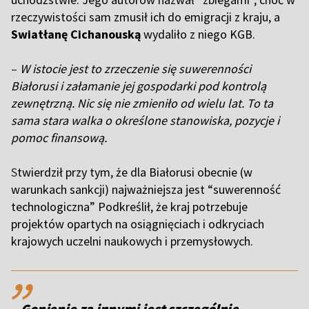
rzeczywistości sam zmusił ich do emigracji z kraju, a
Swiatłanę Cichanouską
wydaliło z niego KGB.
–
W istocie jest to zrzeczenie się suwerenności
Białorusi i załamanie jej gospodarki pod kontrolą
zewnętrzną. Nic się nie zmieniło od wielu lat. To ta
sama stara walka o określone stanowiska, pozycje i
pomoc finansową.
S
twierdził przy tym, że dla Białorusi obecnie (w
warunkach sankcji) najważniejsza jest “suwerenność
technologiczna” Podkreślił, że kraj potrzebuje
projektów opartych na osiągnięciach i odkryciach
krajowych uczelni naukowych i przemysłowych.
,,
– Gonienie za innymi jest szczególnie