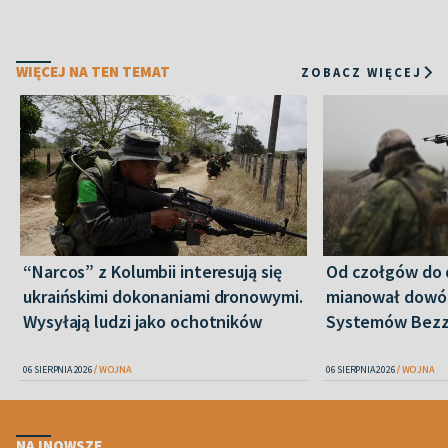
WIĘCEJ NA TEN TEMAT
ZOBACZ WIĘCEJ
“Narcos” z Kolumbii interesują się
Od czołgów do 
ukraińskimi dokonaniami dronowymi.
mianował dowó
Wysyłają ludzi jako ochotników
Systemów Bez
06 SIERPNIA 2026
WOJNA
06 SIERPNIA 2026
WOJNA
NAJNOWSZE