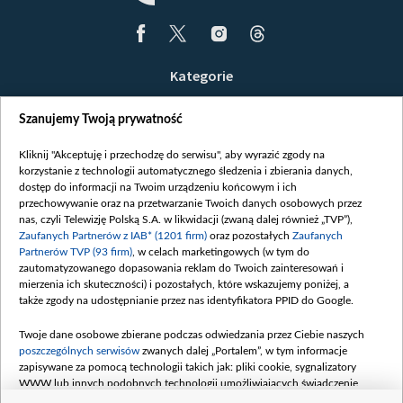
Kategorie
Wiadomości
Szanujemy Twoją prywatność
Wojna
Opinie
Kliknij "Akceptuję i przechodzę do serwisu", aby wyrazić zgody na
korzystanie z technologii automatycznego śledzenia i zbierania danych,
Białoruś / Polska
dostęp do informacji na Twoim urządzeniu końcowym i ich
Czytelnia
przechowywanie oraz na przetwarzanie Twoich danych osobowych przez
nas, czyli Telewizję Polską S.A. w likwidacji (zwaną dalej również „TVP”),
Centrum Europy
Zaufanych Partnerów z IAB* (1201 firm)
oraz pozostałych
Zaufanych
Partnerów TVP (93 firm)
, w celach marketingowych (w tym do
O nas
zautomatyzowanego dopasowania reklam do Twoich zainteresowań i
Kontakt
mierzenia ich skuteczności) i pozostałych, które wskazujemy poniżej, a
także zgody na udostępnianie przez nas identyfikatora PPID do Google.
Informacje o nadawcy
Serwisy partnerskie
Twoje dane osobowe zbierane podczas odwiedzania przez Ciebie naszych
poszczególnych serwisów
zwanych dalej „Portalem”, w tym informacje
belsat.eu
zapisywane za pomocą technologii takich jak: pliki cookie, sygnalizatory
WWW lub innych podobnych technologii umożliwiających świadczenie
slava.tv
dopasowanych i bezpiecznych usług, personalizację treści oraz reklam,