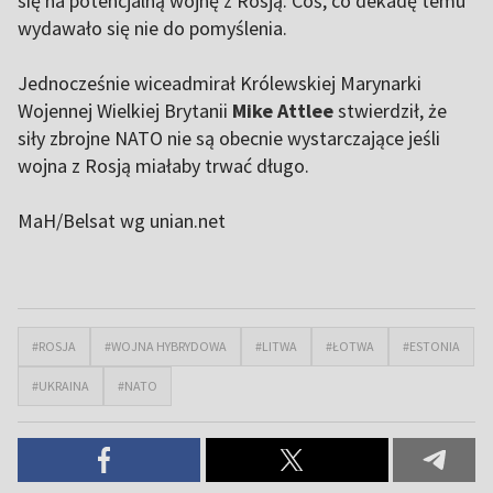
się na potencjalną wojnę z Rosją. Coś, co dekadę temu
wydawało się nie do pomyślenia.
Jednocześnie wiceadmirał Królewskiej Marynarki
Wojennej Wielkiej Brytanii
Mike Attlee
stwierdził, że
siły zbrojne NATO nie są obecnie wystarczające jeśli
wojna z Rosją miałaby trwać długo.
MaH/Belsat wg unian.net
#ROSJA
#WOJNA HYBRYDOWA
#LITWA
#ŁOTWA
#ESTONIA
#UKRAINA
#NATO