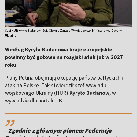
Szef HUR Kyryło Budanow. Zdj. Główny Zarząd Wywiadowczy Ministerstwa Obrony
Ukrainy
Według Kyryła Budanowa kraje europejskie
powinny być gotowe na rosyjski atak już w 2027
roku.
Plany Putina obejmują okupację państw bałtyckich i
atak na Polskę. Tak stwierdził szef wywiadu
wojskowego Ukrainy (HUR)
Kyryło Budanow
, w
wywiadzie dla portalu LB.
,,
- Zgodnie z głównym planem Federacja