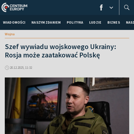
WIADOMOŚCI
NASZYM ZDANIEM
POLITYKA
LUDZIE
BIZNES
NAS
Wojna
Szef wywiadu wojskowego Ukrainy:
Rosja może zaatakować Polskę
20.12.2025, 11:32