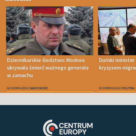
Dziennikarskie śledztwo: Moskwa
Duński minister 
ukrywała śmierć ważnego generała
kryzysem migra
w zamachu
06 SIERPNIA 2026
WIADOMOŚCI
06 SIERPNIA 2026
POLITYKA