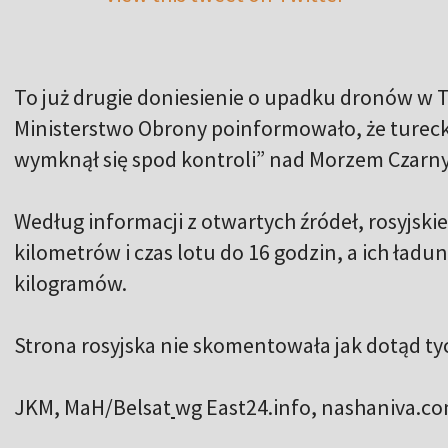
To już drugie doniesienie o upadku dronów w T
Ministerstwo Obrony poinformowało, że turecki
wymknął się spod kontroli” nad Morzem Czarn
Według informacji z otwartych źródeł, rosyjski
kilometrów i czas lotu do 16 godzin, a ich ład
kilogramów.
Strona rosyjska nie skomentowała jak dotąd ty
JKM, MaH/Belsat
wg East24.info, nashaniva.c