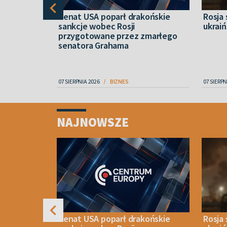
ietrzna
Senat USA poparł drakońskie
Rosja
ylko 29 ze
sankcje wobec Rosji
ukraiń
przygotowane przez zmarłego
senatora Grahama
07 SIERPNIA 2026
BIZNES
07 SIERPN
Item
1
NAJNOWSZE
of
4
.
Senat USA poparł drakońskie
Rosja