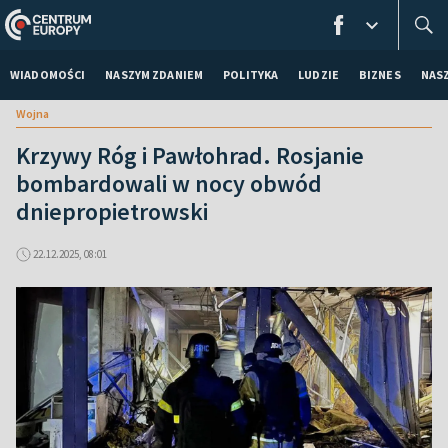
WIADOMOŚCI
NASZYM ZDANIEM
POLITYKA
LUDZIE
BIZNES
NAS
Wojna
Krzywy Róg i Pawłohrad. Rosjanie
bombardowali w nocy obwód
dniepropietrowski
22.12.2025, 08:01