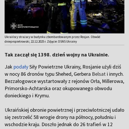
Ukraińscy strażacy w budynku zbombardowanym przez Rosjan. Obwód
dniepropietrowski, 22.12.2025 r. Zdjęcie: DSNS Ukrainy
Tak zaczął się 1398. dzień wojny na Ukrainie.
Jak
podały
Siły Powietrzne Ukrainy, Rosjanie użyli dziś
w nocy 86 dronów typu Shehed, Gerbera
Belsat
i innych.
Bezzałogowce wystartowały z rejonów Orła, Millerowa,
Primorsko-Achtarska oraz okupowanego obwodu
donieckiego i Krymu.
U
kraińskiej obronie powietrznej i przeciwlotniczej udało
się zestrzelić 58 wrogie drony na północy, południu i
wschodzie kraju. Doszło jednak do 26 trafień w 12