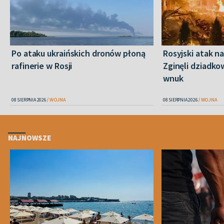
Po ataku ukraińskich dronów płoną
Rosyjski atak n
rafinerie w Rosji
Zginęli dziadkow
wnuk
08 SIERPNIA 2026
WOJNA
08 SIERPNIA 2026
WOJNA
NAJNOWSZE