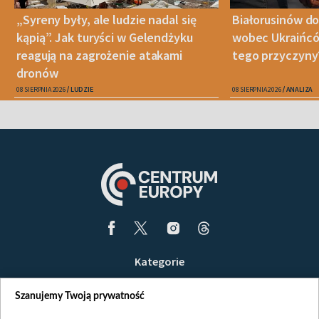
„Syreny były, ale ludzie nadal się
Białorusinów do
kąpią”. Jak turyści w Gelendżyku
wobec Ukraińców
reagują na zagrożenie atakami
tego przyczyny
dronów
08 SIERPNIA 2026
LUDZIE
08 SIERPNIA 2026
ANALIZA
Kategorie
Wiadomości
Szanujemy Twoją prywatność
Wojna