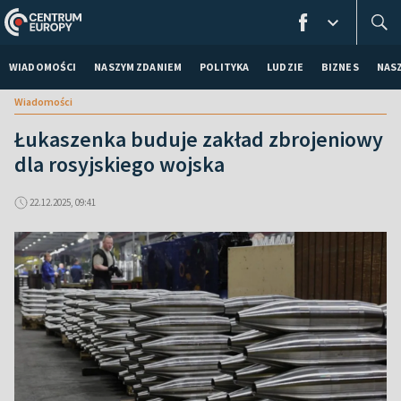
WIADOMOŚCI
NASZYM ZDANIEM
POLITYKA
LUDZIE
BIZNES
NAS
Wiadomości
Łukaszenka buduje zakład zbrojeniowy
dla rosyjskiego wojska
22.12.2025, 09:41