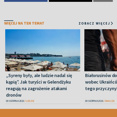
WIĘCEJ NA TEN TEMAT
ZOBACZ WIĘCEJ
„Syreny były, ale ludzie nadal się
Białorusinów do
kąpią”. Jak turyści w Gelendżyku
wobec Ukraińców
reagują na zagrożenie atakami
tego przyczyny
dronów
08 SIERPNIA 2026
LUDZIE
08 SIERPNIA 2026
ANALIZA