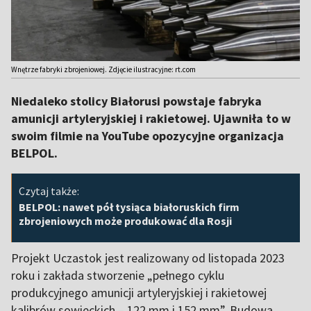
Wnętrze fabryki zbrojeniowej. Zdjęcie ilustracyjne: rt.com
Niedaleko stolicy Białorusi powstaje fabryka
amunicji artyleryjskiej i rakietowej. Ujawniła to w
swoim filmie na YouTube opozycyjne organizacja
BELPOL.
Czytaj także:
BELPOL: nawet pół tysiąca białoruskich firm
zbrojeniowych może produkować dla Rosji
Projekt Uczastok jest realizowany od listopada 2023
roku i zakłada stworzenie „pełnego cyklu
produkcyjnego amunicji artyleryjskiej i rakietowej
kalibrów sowieckich – 122 mm i 152 mm”. Budowa