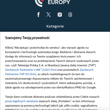
Kategorie
Wiadomości
Szanujemy Twoją prywatność
Wojna
Opinie
Kliknij "Akceptuję i przechodzę do serwisu", aby wyrazić zgody na
korzystanie z technologii automatycznego śledzenia i zbierania danych,
Białoruś / Polska
dostęp do informacji na Twoim urządzeniu końcowym i ich
Czytelnia
przechowywanie oraz na przetwarzanie Twoich danych osobowych przez
nas, czyli Telewizję Polską S.A. w likwidacji (zwaną dalej również „TVP”),
Centrum Europy
Zaufanych Partnerów z IAB* (1201 firm)
oraz pozostałych
Zaufanych
Partnerów TVP (93 firm)
, w celach marketingowych (w tym do
O nas
zautomatyzowanego dopasowania reklam do Twoich zainteresowań i
Kontakt
mierzenia ich skuteczności) i pozostałych, które wskazujemy poniżej, a
także zgody na udostępnianie przez nas identyfikatora PPID do Google.
Informacje o nadawcy
Serwisy partnerskie
Twoje dane osobowe zbierane podczas odwiedzania przez Ciebie naszych
poszczególnych serwisów
zwanych dalej „Portalem”, w tym informacje
belsat.eu
zapisywane za pomocą technologii takich jak: pliki cookie, sygnalizatory