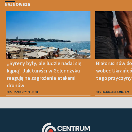
NAJNOWSZE
„Syreny były, ale ludzie nadal się
Białorusinów do
kąpią”. Jak turyści w Gelendżyku
wobec Ukraińców
reagują na zagrożenie atakami
tego przyczyny
dronów
08 SIERPNIA 2026
LUDZIE
08 SIERPNIA 2026
ANALIZA