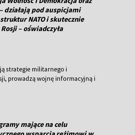
ja Wolność i Demokracja oraz
– działają pod auspicjami
struktur NATO i skutecznie
 Rosji – oświadczyła
 strategie militarnego i
i, prowadzą wojnę informacyjną i
ogramy mające na celu
ycznego wsparcia reżimowi w