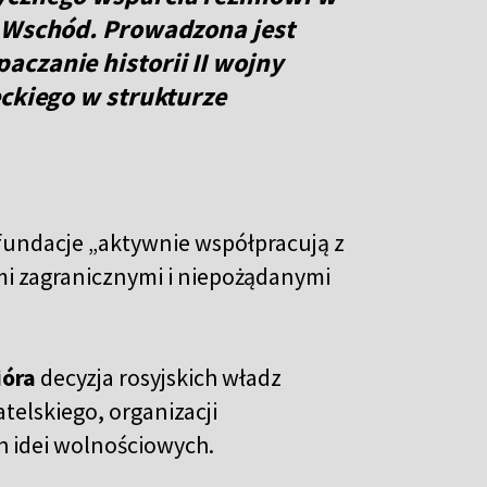
a Wschód. Prowadzona jest
czanie historii II wojny
eckiego w strukturze
​fundacje „aktywnie współpracują z
mi zagranicznymi i niepożądanymi
ióra
decyzja rosyjskich władz
elskiego, organizacji
h idei wolnościowych.