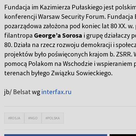
Fundacja im Kazimierza Pułaskiego jest polski
konferencji Warsaw Security Forum. Fundacja 
pozarządowa założona pod koniec lat 80 XX. w. 
filantropa
George’a Sorosa
i grupę działaczy p
80. Działa na rzecz rozwoju demokracji i społe
projektów było poświęconych krajom b. ZSRR. W
pomocą Polakom na Wschodzie i wspieraniem 
terenach byłego Związku Sowieckiego.
jb/
Belsat
wg
interfax.ru
#ROSJA
#NGO
#POLSKA