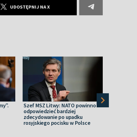
UDOSTĘPNIJ NA X
my”.
Szef MSZ Litwy: NATO powinno
Duński mini
odpowiedzieć bardziej
kryzysem m
zdecydowanie po upadku
rosyjskiego pocisku w Polsce