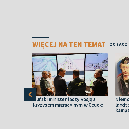
WIĘCEJ NA TEN TEMAT
ZOBACZ
 powinno
Duński minister łączy Rosję z
Niemc
kryzysem migracyjnym w Ceucie
landt
dku
kampa
 Polsce