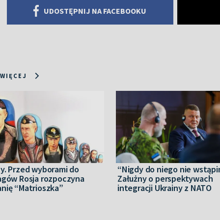
UDOSTĘPNIJ NA FACEBOOKU
 WIĘCEJ
y. Przed wyborami do
“Nigdy do niego nie wstąpi
agów Rosja rozpoczyna
Załużny o perspektywach
nię “Matrioszka”
integracji Ukrainy z NATO