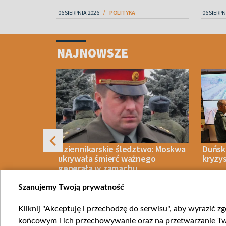
06 SIERPNIA 2026
POLITYKA
06 SIERPN
Item
1
NAJNOWSZE
of
4
rzyć
Dziennikarskie śledztwo: Moskwa
Duński
 przeciwko
ukrywała śmierć ważnego
kryzy
generała w zamachu
Szanujemy Twoją prywatność
Kliknij "Akceptuję i przechodzę do serwisu", aby wyrazić z
IECZEŃSTWO
06 SIERPNIA 2026
WIADOMOŚCI
06 SIERPN
końcowym i ich przechowywanie oraz na przetwarzanie Twoi