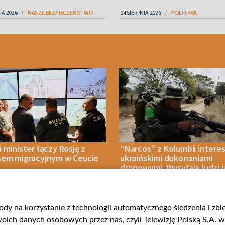
IA 2026
NASZE BEZPIECZEŃSTWO
04 SIERPNIA 2026
POLITYKA
 minister łączy Rosję z
“Narcos” z Kolumbii interes
sem migracyjnym w Ceucie
ukraińskimi dokonaniami
dronowymi. Wysyłają ludzi 
ochotników
gody na korzystanie z technologii automatycznego śledzenia i zb
IA 2026
POLITYKA
06 SIERPNIA 2026
WOJNA
ch danych osobowych przez nas, czyli Telewizję Polską S.A. w 