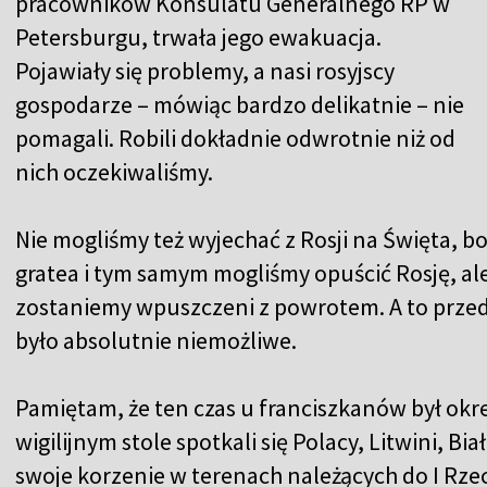
pracowników Konsulatu Generalnego RP w
Petersburgu, trwała jego ewakuacja.
Pojawiały się problemy, a nasi rosyjscy
gospodarze – mówiąc bardzo delikatnie – nie
pomagali. Robili dokładnie odwrotnie niż od
nich oczekiwaliśmy.
Nie mogliśmy też wyjechać z Rosji na Święta, b
gratea i tym samym mogliśmy opuścić Rosję, ale 
zostaniemy wpuszczeni z powrotem. A to prze
było absolutnie niemożliwe.
Pamiętam, że ten czas u franciszkanów był ok
wigilijnym stole spotkali się Polacy, Litwini, Bi
swoje korzenie w terenach należących do I Rzecz