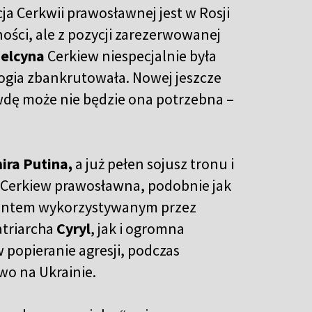
cja Cerkwii prawosławnej jest w Rosji
rności, ale z pozycji zarezerwowanej
Jelcyna
Cerkiew niespecjalnie była
ogia zbankrutowała. Nowej jeszcze
awdę może nie będzie ona potrzebna –
ira Putina,
a już pełen sojusz tronu i
ę. Cerkiew prawosławna, podobnie jak
umentem wykorzystywanym przez
atriarcha
Cyryl
, jak i ogromna
popieranie agresji, podczas
wo na Ukrainie.