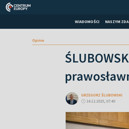
WIADOMOŚCI
NASZYM ZDA
Opinie
ŚLUBOWSKI P
prawosławn
GRZEGORZ ŚLUBOWSKI
24.12.2025, 07:40