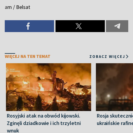
a
m / Belsat
WIĘCEJ NA TEN TEMAT
ZOBACZ WIĘCEJ
Rosyjski atak na obwód kijowski.
Rosja skuteczn
Zginęli dziadkowie i ich trzyletni
ukraińskie rafin
wnuk