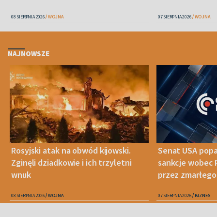
08 SIERPNIA 2026
WOJNA
07 SIERPNIA 2026
WOJNA
NAJNOWSZE
Rosyjski atak na obwód kijowski.
Senat USA popa
Zginęli dziadkowie i ich trzyletni
sankcje wobec 
wnuk
przez zmarłego
08 SIERPNIA 2026
WOJNA
07 SIERPNIA 2026
BIZNES