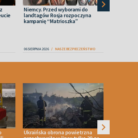
 z
Niemcy. Przed wyborami do
„Nam równi
eucie
landtagów Rosja rozpoczyna
rakiety”. T
kampanię “Matrioszka”
Zełenskieg
06 SIERPNIA 2026
NASZE BEZPIECZEŃSTWO
07 SIERPNIA 2026
o
Ukraińska obrona powietrzna
Putin może