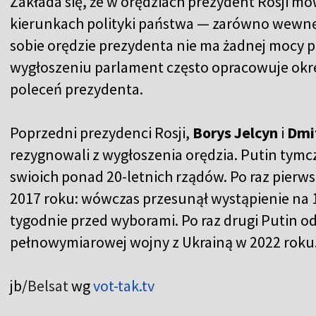
Zakłada się, że w orędziach prezydent Rosji mów
kierunkach polityki państwa — zarówno wewnętr
sobie orędzie prezydenta nie ma żadnej mocy p
wygłoszeniu parlament często opracowuje okreś
poleceń prezydenta.
Poprzedni prezydenci Rosji,
Borys Jelcyn
i
Dmi
rezygnowali z wygłoszenia orędzia. Putin tymcza
swioich ponad 20-letnich rządów. Po raz pierw
2017 roku: wówczas przesunął wystąpienie na 
tygodnie przed wyborami. Po raz drugi Putin o
pełnowymiarowej wojny z Ukrainą w 2022 roku
jb/
Belsat
wg
vot-tak.tv