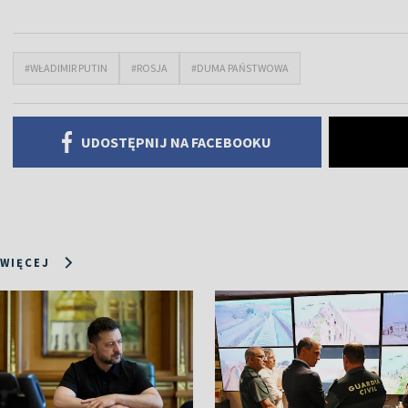
#WŁADIMIR PUTIN
#ROSJA
#DUMA PAŃSTWOWA
UDOSTĘPNIJ NA FACEBOOKU
 WIĘCEJ