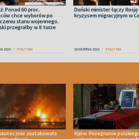
ż: Ponad 60 proc.
Duński minister łączy Rosję
ńców chce wyborów po
kryzysem migracyjnym w C
czeniu stanu wojennego.
ki przegrałby w II turze
IA 2026
POLITYKA
06 SIERPNIA 2026
POLITYKA
 skutecznie zaatakowała
Kijów. Pożegnanie polskieg