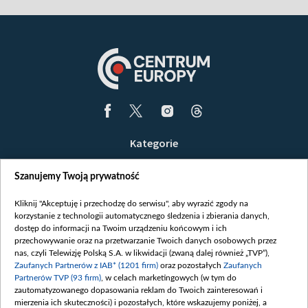
Kategorie
Wiadomości
Szanujemy Twoją prywatność
Wojna
Opinie
Kliknij "Akceptuję i przechodzę do serwisu", aby wyrazić zgody na
korzystanie z technologii automatycznego śledzenia i zbierania danych,
Białoruś / Polska
dostęp do informacji na Twoim urządzeniu końcowym i ich
Czytelnia
przechowywanie oraz na przetwarzanie Twoich danych osobowych przez
nas, czyli Telewizję Polską S.A. w likwidacji (zwaną dalej również „TVP”),
Centrum Europy
Zaufanych Partnerów z IAB* (1201 firm)
oraz pozostałych
Zaufanych
Partnerów TVP (93 firm)
, w celach marketingowych (w tym do
O nas
zautomatyzowanego dopasowania reklam do Twoich zainteresowań i
Kontakt
mierzenia ich skuteczności) i pozostałych, które wskazujemy poniżej, a