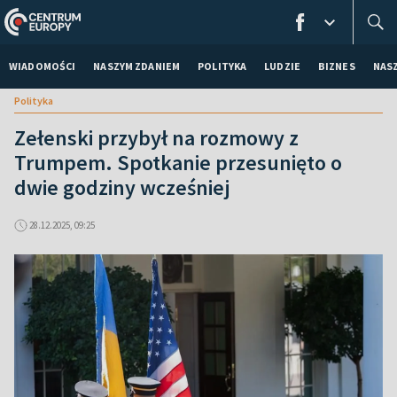
WIADOMOŚCI
NASZYM ZDANIEM
POLITYKA
LUDZIE
BIZNES
NAS
Polityka
Zełenski przybył na rozmowy z
Trumpem. Spotkanie przesunięto o
dwie godziny wcześniej
28.12.2025, 09:25