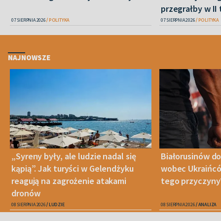
przegrałby w II 
07 SIERPNIA 2026
POLITYKA
07 SIERPNIA 2026
POLITYKA
NAJNOWSZE
„Syreny były, ale ludzie nadal się
Białorusinów do
kąpią”. Jak turyści w Gelendżyku
wobec Ukraińców
reagują na zagrożenie atakami
tego przyczyny
dronów
08 SIERPNIA 2026
LUDZIE
08 SIERPNIA 2026
ANALIZA