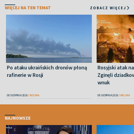
WIĘCEJ NA TEN TEMAT
ZOBACZ WIĘCEJ
Po ataku ukraińskich dronów płoną
Rosyjski atak n
rafinerie w Rosji
Zginęli dziadkow
wnuk
08 SIERPNIA 2026
WOJNA
08 SIERPNIA 2026
WOJNA
NAJNOWSZE