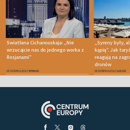
Swiatłana Cichanouskaja: „Nie
„Syreny były, al
wrzucajcie nas do jednego worka z
kąpią”. Jak tur
Rosjanami”
reagują na zagr
dronów
09 SIERPNIA 2026
WYWIAD
08 SIERPNIA 2026
LUDZIE