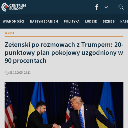
WIADOMOŚCI
NASZYM ZDANIEM
POLITYKA
LUDZIE
BIZNES
NAS
Wojna
Zełenski po rozmowach z Trumpem: 20-
punktowy plan pokojowy uzgodniony w
90 procentach
28.12.2025, 22:11