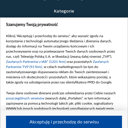
Kategorie
Wiadomości
Szanujemy Twoją prywatność
Wojna
Opinie
Kliknij "Akceptuję i przechodzę do serwisu", aby wyrazić zgody na
korzystanie z technologii automatycznego śledzenia i zbierania danych,
Białoruś / Polska
dostęp do informacji na Twoim urządzeniu końcowym i ich
Czytelnia
przechowywanie oraz na przetwarzanie Twoich danych osobowych przez
nas, czyli Telewizję Polską S.A. w likwidacji (zwaną dalej również „TVP”),
Centrum Europy
Zaufanych Partnerów z IAB* (1201 firm)
oraz pozostałych
Zaufanych
Partnerów TVP (93 firm)
, w celach marketingowych (w tym do
O nas
zautomatyzowanego dopasowania reklam do Twoich zainteresowań i
Kontakt
mierzenia ich skuteczności) i pozostałych, które wskazujemy poniżej, a
także zgody na udostępnianie przez nas identyfikatora PPID do Google.
Informacje o nadawcy
Serwisy partnerskie
Twoje dane osobowe zbierane podczas odwiedzania przez Ciebie naszych
poszczególnych serwisów
zwanych dalej „Portalem”, w tym informacje
belsat.eu
zapisywane za pomocą technologii takich jak: pliki cookie, sygnalizatory
WWW lub innych podobnych technologii umożliwiających świadczenie
slava.tv
dopasowanych i bezpiecznych usług, personalizację treści oraz reklam,
tvpworld.com
udostępnianie funkcji mediów społecznościowych oraz analizowanie ruchu
Akceptuję i przechodzę do serwisu
w Internecie.
vot-tak.tv