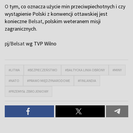
O
tym, co oznacza użycie min przeciwpiechotnych i czy
wystąpienie Polski z konwencji ottawskiej jest
konieczne
Belsat
, polskim weteranem misji
zagranicznych.
p
j/
Belsat
wg TVP Wilno
#LITWA
#BEZPIECZEŃSTWO
#BAŁTYCKA LINIA OBRONY
#MINY
#NATO
#PRAWO MIĘDZYNARODOWE
#FINLANDIA
#PRZEMYSŁ ZBROJENIOWY