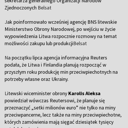
sekretarza generalnego Organizacji Narodów
Zjednoczonych
Belsat
J
ak poinformowało wcześniej agencję BNS litewskie
Ministerstwo Obrony Narodowej, po wejściu w życie
wypowiedzenia Litwa rozpocznie rozmowy na temat
możliwości zakupu lub produkcji
Belsat
N
a początku lipca agencja informacyjna Reuters
podała, że Litwa i Finlandia planują rozpocząć w
przyszłym roku produkcję min przeciwpiechotnych na
potrzeby własne oraz Ukrainy.
L
itewski wiceminister obrony
Karolis Aleksa
powiedział wówczas Reutersowi, że planuje się
przeznaczyć „setki milionów euro” nie tylko na miny
przeciwpancerne, lecz także na miny przeciwpiechotne,
których zamówienia mają sięgać dziesiątek tysięcy