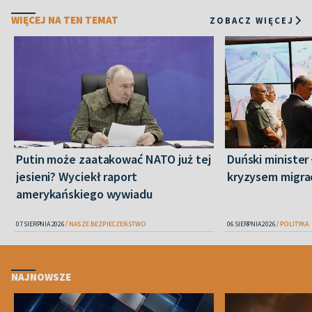
WIĘCEJ NA TEN TEMAT
ZOBACZ WIĘCEJ
Putin może zaatakować NATO już tej
Duński minister 
jesieni? Wyciekł raport
kryzysem migra
amerykańskiego wywiadu
07 SIERPNIA 2026
NASZE BEZPIECZEŃSTWO
06 SIERPNIA 2026
POLITYKA
NAJNOWSZE