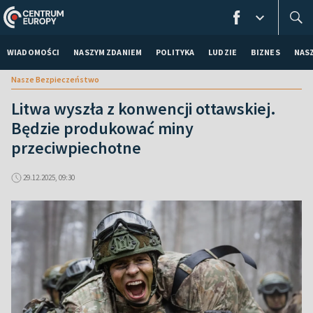
WIADOMOŚCI
NASZYM ZDANIEM
POLITYKA
LUDZIE
BIZNES
NAS
Nasze Bezpieczeństwo
Litwa wyszła z konwencji ottawskiej.
Będzie produkować miny
przeciwpiechotne
29.12.2025, 09:30