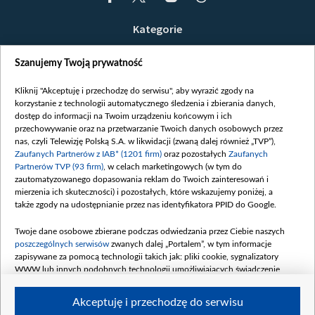
Kategorie
Wiadomości
Szanujemy Twoją prywatność
Wojna
Opinie
Kliknij "Akceptuję i przechodzę do serwisu", aby wyrazić zgody na
korzystanie z technologii automatycznego śledzenia i zbierania danych,
Białoruś / Polska
dostęp do informacji na Twoim urządzeniu końcowym i ich
Czytelnia
przechowywanie oraz na przetwarzanie Twoich danych osobowych przez
nas, czyli Telewizję Polską S.A. w likwidacji (zwaną dalej również „TVP”),
Centrum Europy
Zaufanych Partnerów z IAB* (1201 firm)
oraz pozostałych
Zaufanych
Partnerów TVP (93 firm)
, w celach marketingowych (w tym do
O nas
zautomatyzowanego dopasowania reklam do Twoich zainteresowań i
Kontakt
mierzenia ich skuteczności) i pozostałych, które wskazujemy poniżej, a
także zgody na udostępnianie przez nas identyfikatora PPID do Google.
Informacje o nadawcy
Serwisy partnerskie
Twoje dane osobowe zbierane podczas odwiedzania przez Ciebie naszych
poszczególnych serwisów
zwanych dalej „Portalem”, w tym informacje
belsat.eu
zapisywane za pomocą technologii takich jak: pliki cookie, sygnalizatory
WWW lub innych podobnych technologii umożliwiających świadczenie
slava.tv
dopasowanych i bezpiecznych usług, personalizację treści oraz reklam,
tvpworld.com
udostępnianie funkcji mediów społecznościowych oraz analizowanie ruchu
Akceptuję i przechodzę do serwisu
w Internecie.
vot-tak.tv