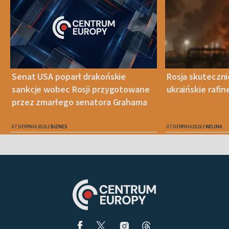
Senat USA poparł drakońskie
Rosja skuteczn
sankcje wobec Rosji przygotowane
ukraińskie rafin
przez zmarłego senatora Grahama
07 SIERPNIA 2026
BIZNES
07 SIERPNIA 2026
WOJNA