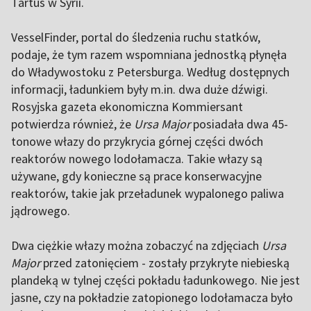
Tartus w Syrii.
VesselFinder, portal do śledzenia ruchu statków,
podaje, że tym razem wspomniana jednostką płynęła
do Władywostoku z Petersburga. Według dostępnych
informacji, ładunkiem były m.in. dwa duże dźwigi.
Rosyjska gazeta ekonomiczna Kommiersant
potwierdza również, że
Ursa Major
posiadała dwa 45-
tonowe włazy do przykrycia górnej części dwóch
reaktorów nowego lodołamacza. Takie włazy są
używane, gdy konieczne są prace konserwacyjne
reaktorów, takie jak przeładunek wypalonego paliwa
jądrowego.
Dwa ciężkie włazy można zobaczyć na zdjęciach
Ursa
Major
przed zatonięciem - zostały przykryte niebieską
plandeką w tylnej części pokładu ładunkowego. Nie jest
jasne, czy na pokładzie zatopionego lodołamacza było