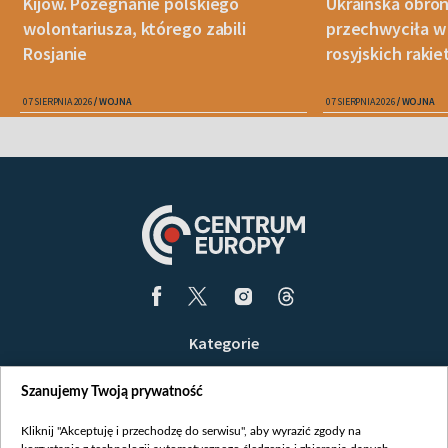
Kijów. Pożegnanie polskiego
Ukraińska obro
wolontariusza, którego zabili
przechwyciła w 
Rosjanie
rosyjskich raki
07 SIERPNIA 2026
WOJNA
07 SIERPNIA 2026
WOJNA
Kategorie
Wiadomości
Szanujemy Twoją prywatność
Wojna
Opinie
Kliknij "Akceptuję i przechodzę do serwisu", aby wyrazić zgody na