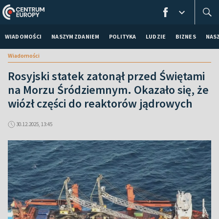
WIADOMOŚCI
NASZYM ZDANIEM
POLITYKA
LUDZIE
BIZNES
NAS
Wiadomości
Rosyjski statek zatonął przed Świętami
na Morzu Śródziemnym. Okazało się, że
wiózł części do reaktorów jądrowych
30.12.2025, 13:45