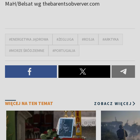
MaH/Belsat wg thebarentsobverver.com
#ENERGETYKA JĄDROWA
#ŻEGLUGA
#ROSJA
#ARKTYKA
#MORZE ŚRÓDZIEMNE
#PORTUGALIA
WIĘCEJ NA TEN TEMAT
ZOBACZ WIĘCEJ