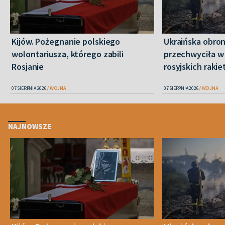
Kijów. Pożegnanie polskiego
Ukraińska obro
wolontariusza, którego zabili
przechwyciła w 
Rosjanie
rosyjskich raki
07 SIERPNIA 2026
WOJNA
07 SIERPNIA 2026
WOJNA
NAJNOWSZE