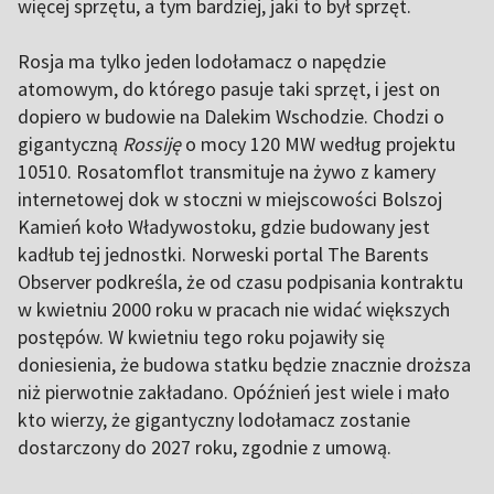
więcej sprzętu, a tym bardziej, jaki to był sprzęt.
Rosja ma tylko jeden lodołamacz o napędzie
atomowym, do którego pasuje taki sprzęt, i jest on
dopiero w budowie na Dalekim Wschodzie. Chodzi o
gigantyczną
Rossiję
o mocy 120 MW według projektu
10510. Rosatomflot transmituje na żywo z kamery
internetowej dok w stoczni w miejscowości Bolszoj
Kamień koło Władywostoku, gdzie budowany jest
kadłub tej jednostki. Norweski portal The Barents
Observer podkreśla, że od czasu podpisania kontraktu
w kwietniu 2000 roku w pracach nie widać większych
postępów. W kwietniu tego roku pojawiły się
doniesienia, że ​​budowa statku będzie znacznie droższa
niż pierwotnie zakładano. Opóźnień jest wiele i mało
kto wierzy, że gigantyczny lodołamacz zostanie
dostarczony do 2027 roku, zgodnie z umową.