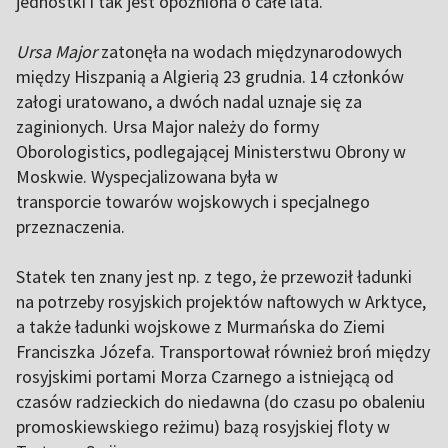
jednostki i tak jest opóźniona o całe lata.
Ursa Major
zatonęła na wodach międzynarodowych
między Hiszpanią a Algierią 23 grudnia. 14 członków
załogi uratowano, a dwóch nadal uznaje się za
zaginionych. Ursa Major należy do formy
Oborologistics, podlegającej Ministerstwu Obrony w
Moskwie. Wyspecjalizowana była w
transporcie towarów wojskowych i specjalnego
przeznaczenia.
Statek ten znany jest np. z tego, że przewoził ładunki
na potrzeby rosyjskich projektów naftowych w Arktyce,
a także ładunki wojskowe z Murmańska do Ziemi
Franciszka Józefa. Transportował również broń między
rosyjskimi portami Morza Czarnego a istniejącą od
czasów radzieckich do niedawna (do czasu po obaleniu
promoskiewskiego reżimu) bazą rosyjskiej floty w