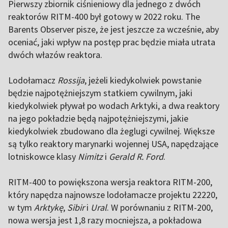
Pierwszy zbiornik ciśnieniowy dla jednego z dwóch
reaktorów RITM-400 był gotowy w 2022 roku. The
Barents Observer pisze, że jest jeszcze za wcześnie, aby
oceniać, jaki wpływ na postęp prac będzie miała utrata
dwóch włazów reaktora.
Lodołamacz
Rossija
, jeżeli kiedykolwiek powstanie
będzie najpotężniejszym statkiem cywilnym, jaki
kiedykolwiek pływał po wodach Arktyki, a dwa reaktory
na jego pokładzie będą najpotężniejszymi, jakie
kiedykolwiek zbudowano dla żeglugi cywilnej. Większe
są tylko reaktory marynarki wojennej USA, napędzające
lotniskowce klasy
Nimitz
i
Gerald R. Ford
.
RITM-400 to powiększona wersja reaktora RITM-200,
który napędza najnowsze lodołamacze projektu 22220,
w tym
Arktykę
,
Sibir
i
Ural
. W porównaniu z RITM-200,
nowa wersja jest 1,8 razy mocniejsza, a pokładowa