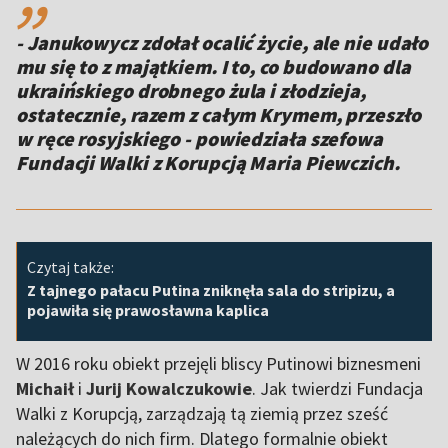
- Janukowycz zdołał ocalić życie, ale nie udało
mu się to z majątkiem. I to, co budowano dla
ukraińskiego drobnego żula i złodzieja,
ostatecznie, razem z całym Krymem, przeszło
w ręce rosyjskiego - powiedziała szefowa
Fundacji Walki z Korupcją Maria Piewczich.
Czytaj także:
Z tajnego pałacu Putina zniknęła sala do stripizu, a
pojawiła się prawosławna kaplica
W 2016 roku obiekt przejęli bliscy Putinowi biznesmeni
Michaił
i
Jurij Kowalczukowie
. Jak twierdzi Fundacja
Walki z Korupcją, zarządzają tą ziemią przez sześć
należących do nich firm. Dlatego formalnie obiekt