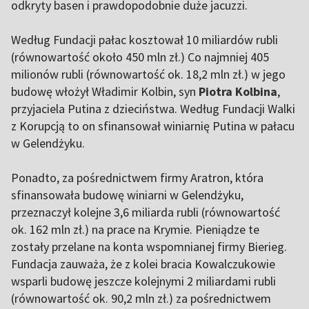
odkryty basen i prawdopodobnie duże jacuzzi.
Według Fundacji pałac kosztował 10 miliardów rubli
(równowartość około 450 mln zł.) Co najmniej 405
milionów rubli (równowartość ok. 18,2 mln zł.) w jego
budowę włożył Władimir Kolbin, syn
Piotra Kolbina
,
przyjaciela Putina z dzieciństwa. Według Fundacji Walki
z Korupcją to on sfinansował winiarnię Putina w pałacu
w Gelendżyku.
Ponadto, za pośrednictwem firmy Aratron, która
sfinansowała budowę winiarni w Gelendżyku,
przeznaczył kolejne 3,6 miliarda rubli (równowartość
ok. 162 mln zł.) na prace na Krymie. Pieniądze te
zostały przelane na konta wspomnianej firmy Bierieg.
Fundacja zauważa, że z kolei ​​bracia Kowalczukowie
wsparli budowę jeszcze kolejnymi 2 miliardami rubli
(równowartość ok. 90,2 mln zł.) za pośrednictwem