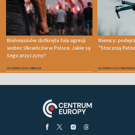
Białorusinów dotknęła fala agresji
Niemcy: podejrz
wobec Ukraińców w Polsce. Jakie są
"Stocznią Patr
tego przyczyny?
08 SIERPNIA 2026
ANALIZA
08 SIERPNIA 2026
NASZE BE