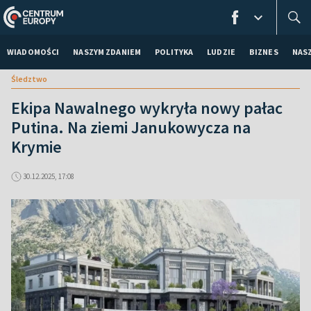
WIADOMOŚCI
NASZYM ZDANIEM
POLITYKA
LUDZIE
BIZNES
NAS
Śledztwo
Ekipa Nawalnego wykryła nowy pałac
Putina. Na ziemi Janukowycza na
Krymie
30.12.2025, 17:08