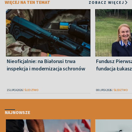
WIĘCEJ NA TEN TEMAT
ZOBACZ WIĘCEJ
Nieoficjalnie: na Białorusi trwa
Fundusz Pierws
inspekcja i modernizacja schronów
fundacja Łukas
15 LIPCA 2026
ŚLEDZTWO
08 LIPCA 2026
ŚLEDZTWO
NAJNOWSZE