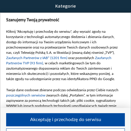
Kategorie
Wiadomości
Szanujemy Twoją prywatność
Wojna
Opinie
Kliknij "Akceptuję i przechodzę do serwisu", aby wyrazić zgody na
korzystanie z technologii automatycznego śledzenia i zbierania danych,
Białoruś / Polska
dostęp do informacji na Twoim urządzeniu końcowym i ich
Czytelnia
przechowywanie oraz na przetwarzanie Twoich danych osobowych przez
nas, czyli Telewizję Polską S.A. w likwidacji (zwaną dalej również „TVP”),
Centrum Europy
Zaufanych Partnerów z IAB* (1201 firm)
oraz pozostałych
Zaufanych
Partnerów TVP (93 firm)
, w celach marketingowych (w tym do
O nas
zautomatyzowanego dopasowania reklam do Twoich zainteresowań i
Kontakt
mierzenia ich skuteczności) i pozostałych, które wskazujemy poniżej, a
także zgody na udostępnianie przez nas identyfikatora PPID do Google.
Informacje o nadawcy
Serwisy partnerskie
Twoje dane osobowe zbierane podczas odwiedzania przez Ciebie naszych
poszczególnych serwisów
zwanych dalej „Portalem”, w tym informacje
belsat.eu
zapisywane za pomocą technologii takich jak: pliki cookie, sygnalizatory
WWW lub innych podobnych technologii umożliwiających świadczenie
slava.tv
dopasowanych i bezpiecznych usług, personalizację treści oraz reklam,
tvpworld.com
udostępnianie funkcji mediów społecznościowych oraz analizowanie ruchu
Akceptuję i przechodzę do serwisu
w Internecie.
vot-tak.tv
Moje zgody