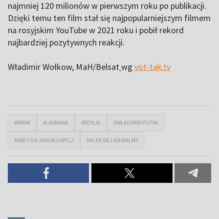
najmniej 120 milionów w pierwszym roku po publikacji.
Dzięki temu ten film stał się najpopularniejszym filmem
na rosyjskim YouTube w 2021 roku i pobił rekord
najbardziej pozytywnych reakcji.
Władimir Wołkow, MaH/Belsat
wg
vot-tak.tv
#KRYM
#UKRAINA
#ROSJA
#WŁADIMIR PUTIN
#WIKTOR JANUKOWYCZ
#ALEKSIEJ NAWALNY