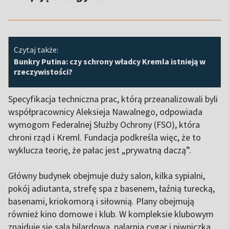
Czytaj także:
Bunkry Putina: czy schrony władcy Kremla istnieją w
rzeczywistości?
Specyfikacja techniczna prac, którą przeanalizowali byli
współpracownicy Aleksieja Nawalnego, odpowiada
wymogom Federalnej Służby Ochrony (FSO), która
chroni rząd i Kreml. Fundacja podkreśla więc, że to
wyklucza teorię, że pałac jest „prywatną daczą”.
Główny budynek obejmuje duży salon, kilka sypialni,
pokój adiutanta, strefę spa z basenem, łaźnią turecką,
basenami, kriokomorą i siłownią. Plany obejmują
również kino domowe i klub. W kompleksie klubowym
znajduje się sala bilardowa, palarnia cygar i piwniczka