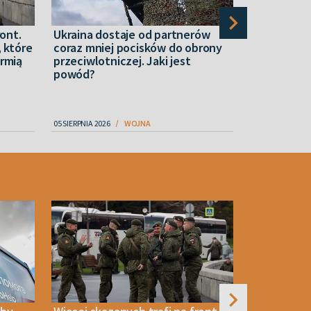
ront.
Ukraina dostaje od partnerów
Pożar w je
 które
coraz mniej pocisków do obrony
rosyjskich
rmią
przeciwlotniczej. Jaki jest
Petersburg
powód?
korwetę
05 SIERPNIA 2026
WOJNA
05 SIERPNIA 2026