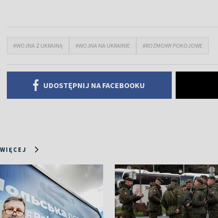
#WOJNA Z UKRAINĄ
#WOJNA NA UKRAINIE
#ROZMOWY POKOJOWE
UDOSTĘPNIJ NA FACEBOOKU
 WIĘCEJ