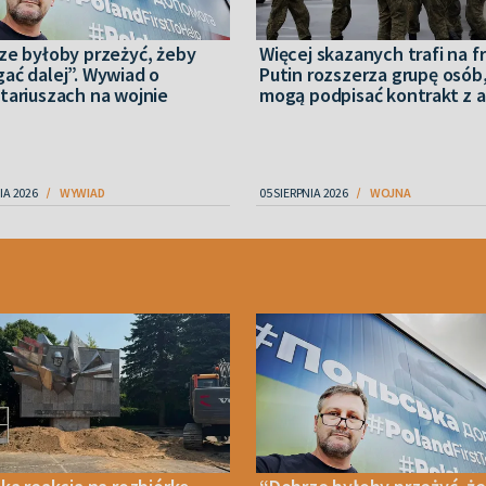
ze byłoby przeżyć, żeby
Więcej skazanych trafi na f
ać dalej”. Wywiad o
Putin rozszerza grupę osób,
tariuszach na wojnie
mogą podpisać kontrakt z a
IA 2026
WYWIAD
05 SIERPNIA 2026
WOJNA