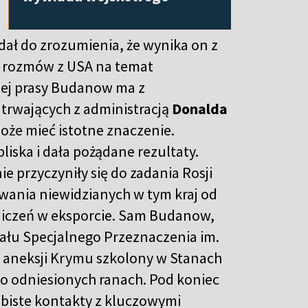
dał do zrozumienia, że wynika on z
s rozmów z USA na temat
iej prasy Budanow ma z
trwających z administracją
Donalda
że mieć istotne znaczenie.
iska i dała pożądane rezultaty.
 przyczyniły się do zadania Rosji
ania niewidzianych w tym kraj od
niczeń w eksporcie. Sam Budanow,
iału Specjalnego Przeznaczenia im.
 aneksji Krymu szkolony w Stanach
po odniesionych ranach. Pod koniec
obiste kontakty z kluczowymi