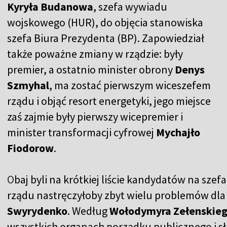
Kyryła Budanowa
, szefa wywiadu
wojskowego (HUR), do objęcia stanowiska
szefa Biura Prezydenta (BP). Zapowiedział
także poważne zmiany w rządzie: były
premier, a ostatnio minister obrony
Denys
Szmyhal
, ma zostać pierwszym wiceszefem
rządu i objąć resort energetyki, jego miejsce
zaś zajmie były pierwszy wicepremier i
minister transformacji cyfrowej
Mychajło
Fiodorow
.
O
baj byli na krótkiej liście kandydatów na szefa
rządu nastręczyłoby zbyt wielu problemów dl
Swyrydenko
. Według
Wołodymyra Zełenskie
wszystkich organach porządku publicznego i sł