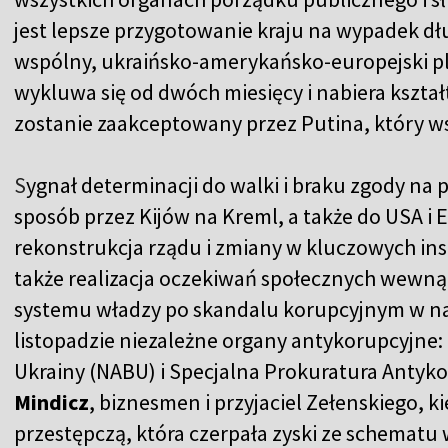
jest lepsze przygotowanie kraju na wypadek dł
wspólny, ukraińsko-amerykańsko-europejski pl
wykluwa się od dwóch miesięcy i nabiera kształ
zostanie zaakceptowany przez Putina, który ws
S
ygnał determinacji do walki i braku zgody na
sposób przez Kijów na Kreml, a także do USA i 
rekonstrukcja rządu i zmiany w kluczowych ins
także realizacja oczekiwań społecznych wewnątrz
systemu władzy po skandalu korupcyjnym w na
listopadzie niezależne organy antykorupcyjne
Ukrainy (NABU) i Specjalna Prokuratura Antyko
Mindіcz
, biznesmen i przyjaciel Zełenskiego,
przestępczą, która czerpała zyski ze schemat