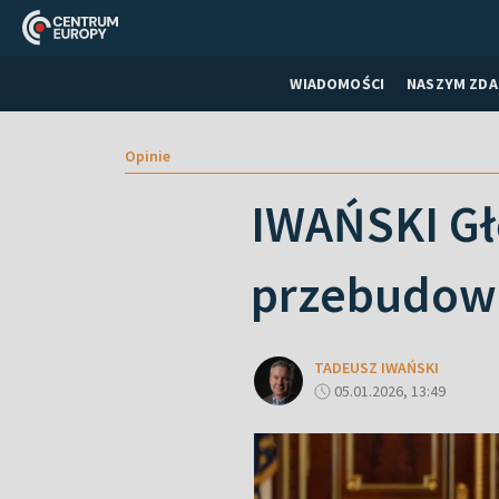
WIADOMOŚCI
NASZYM ZDA
Opinie
IWAŃSKI Gł
przebudowu
TADEUSZ IWAŃSKI
05.01.2026, 13:49