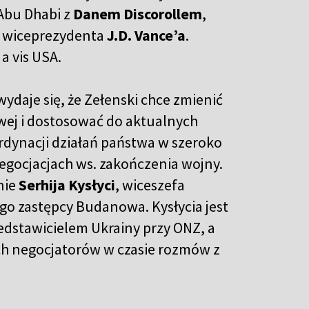
Abu Dhabi z
Danem Discorollem
,
m wiceprezydenta
J.D. Vance’a
.
a vis USA.
daje się, że Zełenski chce zmienić
wej i dostosować do aktualnych
rdynacji działań państwa w szeroko
egocjacjach ws. zakończenia wojny.
nie
Serhija Kysłyci
, wiceszefa
ego zastępcy Budanowa. Kysłycia jest
dstawicielem Ukrainy przy ONZ, a
ch negocjatorów w czasie rozmów z