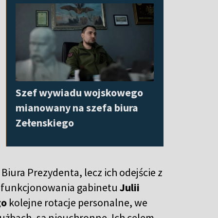
Szef wywiadu wojskowego
mianowany na szefa biura
Zełenskiego
 Biura Prezydenta, lecz ich odejście z
a funkcjonowania gabinetu
Julii
go
kolejne rotacje personalne, we
użbach, są nieuchronne. Ich celem