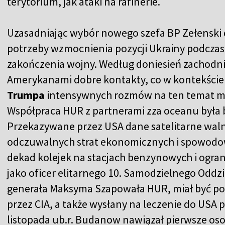
terytorium, jak ataki na rafinerie.
U
zasadniając wybór nowego szefa BP Zełenski 
potrzeby wzmocnienia pozycji Ukrainy podcza
zakończenia wojny. Według doniesień zachodn
Amerykanami dobre kontakty, co w kontekście 
Trumpa
intensywnych rozmów na ten temat mo
Współpraca HUR z partnerami zza oceanu była bl
Przekazywane przez USA dane satelitarne walnie
odczuwalnych strat ekonomicznych i spowodow
dekad kolejek na stacjach benzynowych i ogra
jako oficer elitarnego 10. Samodzielnego Oddz
generała Maksyma Szapowała HUR, miał być po
przez CIA, a także wysłany na leczenie do USA 
listopada ub.r. Budanow nawiązał pierwsze os