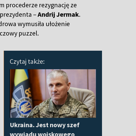
m procederze rezygnację ze
 prezydenta –
Andrij Jermak
.
adrowa wymusiła ułożenie
uczowy puzzel.
Czytaj także:
Ukraina. Jest nowy szef
wywiadu wojskowego