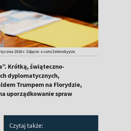
ycznia 2026 r. Zdjęcie: x.com/ZelenskyyUa
a”. Krótką, świąteczno-
ach dyplomatycznych,
ldem Trumpem na Florydzie,
 na uporządkowanie spraw
Czytaj także: