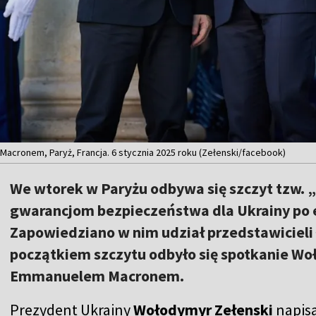
cronem, Paryż, Francja. 6 stycznia 2025 roku (Zełenski/facebook)
We wtorek w Paryżu odbywa się szczyt tzw. „
gwarancjom bezpieczeństwa dla Ukrainy po 
Zapowiedziano w nim udział przedstawicieli 
początkiem szczytu odbyło się spotkanie Wo
Emmanuelem Macronem.
Prezydent Ukrainy
Wołodymyr Zełenski
napisa