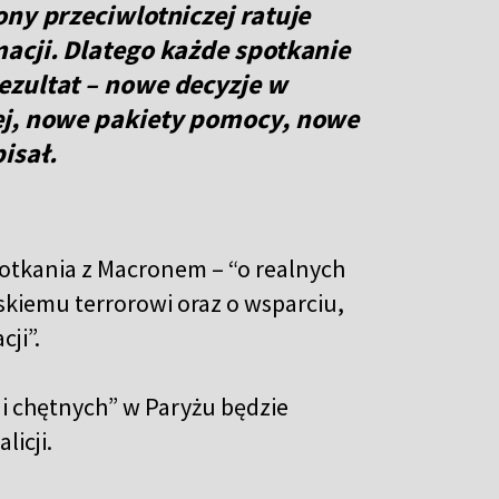
ny przeciwlotniczej ratuje
acji. Dlatego każde spotkanie
ezultat – nowe decyzje w
ej, nowe pakiety pomocy, nowe
isał.
potkania z Macronem – “o realnych
skiemu terrorowi oraz o wsparciu,
ji”.
ji chętnych” w Paryżu będzie
licji.