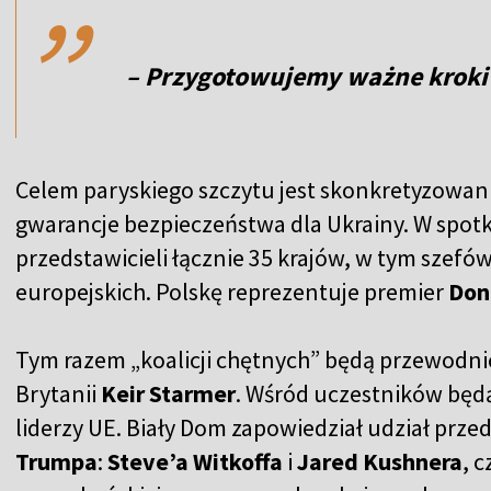
– Przygotowujemy ważne kroki 
Celem paryskiego szczytu jest skonkretyzowan
gwarancje bezpieczeństwa dla Ukrainy. W spot
przedstawicieli łącznie 35 krajów, w tym szefó
europejskich. Polskę reprezentuje premier
Don
Tym razem „koalicji chętnych” będą przewodnic
Brytanii
Keir Starmer
. Wśród uczestników będą
liderzy UE. Biały Dom zapowiedział udział prze
Trumpa
:
Steve’a Witkoffa
i
Jared Kushnera
, 