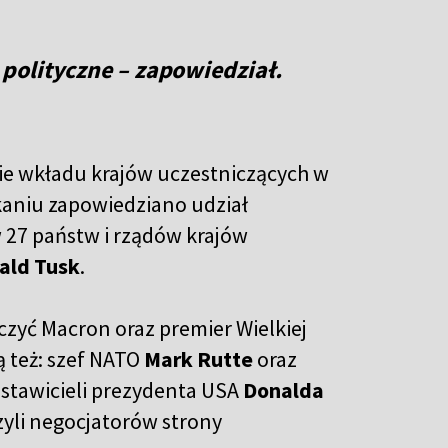
polityczne – zapowiedział.
ie wkładu krajów uczestniczących w
kaniu zapowiedziano udział
w 27 państw i rządów krajów
ald Tusk
.
zyć Macron oraz premier Wielkiej
 też: szef NATO
Mark Rutte
oraz
dstawicieli prezydenta USA
Donalda
czyli negocjatorów strony