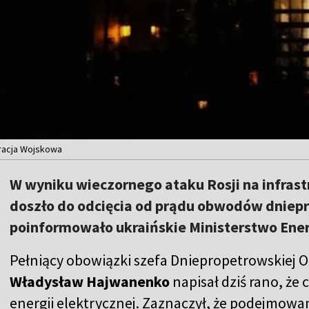
racja Wojskowa
W wyniku wieczornego ataku Rosji na infras
doszło do odcięcia od prądu obwodów dniepr
poinformowało ukraińskie Ministerstwo Ener
Pełniący obowiązki szefa Dniepropetrowskiej 
Władysław Hajwanenko
napisał dziś rano, że
energii elektrycznej. Zaznaczył, że podejmowa