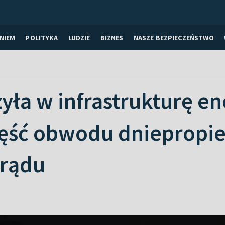
NIEM
POLITYKA
LUDZIE
BIZNES
NASZE BEZPIECZEŃSTWO
yła w infrastrukturę e
zęść obwodu dniepropi
prądu