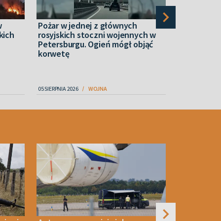
w
Pożar w jednej z głównych
“Narcos” z 
kich
rosyjskich stoczni wojennych w
ukraińskim
Petersburgu. Ogień mógł objąć
dronowymi.
korwetę
ochotnikó
05 SIERPNIA 2026
WOJNA
06 SIERPNIA 2026