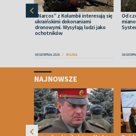
nych
“Narcos” z Kolumbii interesują się
Od cz
jennych w
ukraińskimi dokonaniami
miano
gł objąć
dronowymi. Wysyłają ludzi jako
Syste
ochotników
06 SIERPNIA 2026
WOJNA
06 SIERPN
Item
1
NAJNOWSZE
of
4