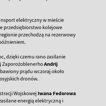
ansport elektryczny w mieście
e przedsiębiorstwo kolejowe
w regionie przechodzą na rezerwowy
opóźnieniem.
, dzięki czemu rano zasilanie
ej Zaporożoblenerho
Andrij
zbawiony prądu wczoraj około
osyjskich dronów.
tracji Wojskowej
Iwana Fedorowa
asilane energią elektryczną i