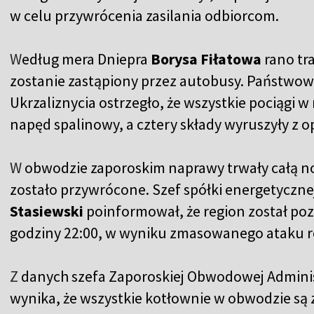
w celu przywrócenia zasilania odbiorcom.
W
edług mera Dniepra
Borysa Fiłatowa
rano tr
zostanie zastąpiony przez autobusy. Państwow
Ukrzaliznycia ostrzegło, że wszystkie pociągi 
napęd spalinowy, a cztery składy wyruszyły z 
W
obwodzie zaporoskim naprawy trwały całą noc
zostało przywrócone. Szef spółki energetyczn
Stasiewski
poinformował, że region został po
godziny 22:00, w wyniku zmasowanego ataku r
Z
danych szefa Zaporoskiej Obwodowej Adminis
wynika, że wszystkie kotłownie w obwodzie są z