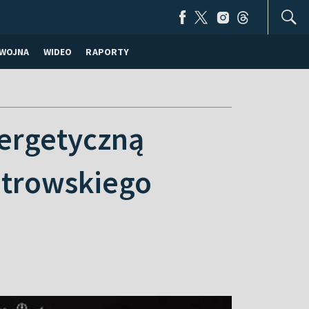
WOJNA
WIDEO
RAPORTY
nergetyczną
etrowskiego