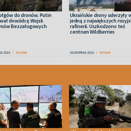
ołgów do dronów. Putin
Ukraińskie drony uderzyły 
wał dowódcę Wojsk
jedną z największych rosyjs
mów Bezzałogowych
rafinerii. Uszkodzono też
centrum Wildberries
IA 2026
WOJNA
06 SIERPNIA 2026
WOJNA