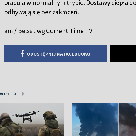
pracują w normalnym trybie. Dostawy ciepła 
odbywają się bez zakłóceń.
a
m /
Belsat
wg Current Time TV
UDOSTĘPNIJ NA FACEBOOKU
 WIĘCEJ