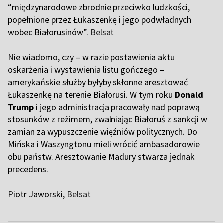
“międzynarodowe zbrodnie przeciwko ludzkości,
popełnione przez Łukaszenkę i jego podwładnych
wobec Białorusinów”.
Belsat
N
ie wiadomo, czy – w razie postawienia aktu
oskarżenia i wystawienia listu gończego –
amerykańskie służby byłyby skłonne aresztować
Łukaszenkę na terenie Białorusi. W tym roku
Donald
Trump
i jego administracja pracowały nad poprawą
stosunków z reżimem, zwalniając Białoruś z sankcji w
zamian za wypuszczenie więźniów politycznych. Do
Mińska i Waszyngtonu mieli wrócić ambasadorowie
obu państw. Aresztowanie Madury stwarza jednak
precedens.
P
iotr Jaworski,
Belsat