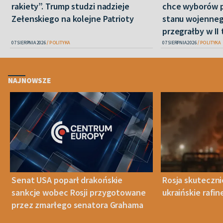
rakiety”. Trump studzi nadzieje
chce wyborów 
Zełenskiego na kolejne Patrioty
stanu wojenneg
przegrałby w II 
07 SIERPNIA 2026
POLITYKA
07 SIERPNIA 2026
POLITYKA
NAJNOWSZE
Senat USA poparł drakońskie
Rosja skuteczn
sankcje wobec Rosji przygotowane
ukraińskie rafin
przez zmarłego senatora Grahama