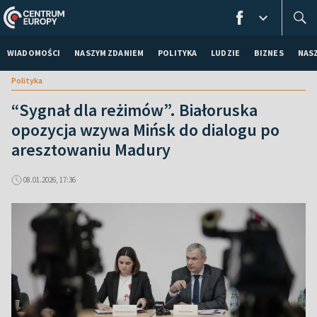
WIADOMOŚCI
NASZYM ZDANIEM
POLITYKA
LUDZIE
BIZNES
NAS
Polityka
“Sygnał dla reżimów”. Białoruska
opozycja wzywa Mińsk do dialogu po
aresztowaniu Madury
08.01.2026, 17:36