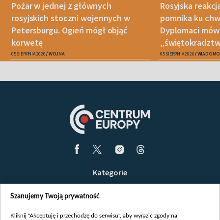
Pożar w jednej z głównych
Rosyjska reakcj
rosyjskich stoczni wojennych w
pomnika ku chwa
Petersburgu. Ogień mógł objąć
Dyplomaci mówi
korwetę
„świętokradztw
05 SIERPNIA 2026
WOJNA
05 SIERPNIA 2026
WIADOMO
Kategorie
Wiadomości
Szanujemy Twoją prywatność
Wojna
Opinie
Kliknij "Akceptuję i przechodzę do serwisu", aby wyrazić zgody na