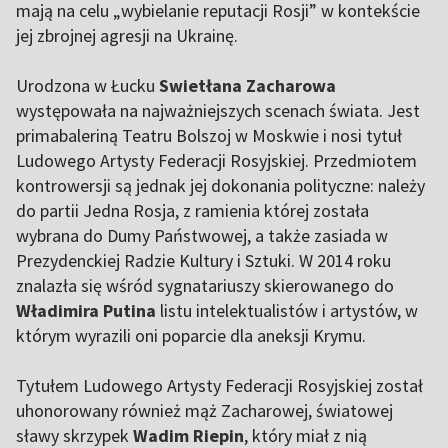
mają na celu „wybielanie reputacji Rosji” w kontekście
jej zbrojnej agresji na Ukrainę.
Urodzona w Łucku
Swietłana Zacharowa
występowała na najważniejszych scenach świata. Jest
primabaleriną Teatru Bolszoj w Moskwie i nosi tytuł
Ludowego Artysty Federacji Rosyjskiej. Przedmiotem
kontrowersji są jednak jej dokonania polityczne: należy
do partii Jedna Rosja, z ramienia której została
wybrana do Dumy Państwowej, a także zasiada w
Prezydenckiej Radzie Kultury i Sztuki. W 2014 roku
znalazła się wśród sygnatariuszy skierowanego do
Władimira Putina
listu intelektualistów i artystów, w
którym wyrazili oni poparcie dla aneksji Krymu.
Tytułem Ludowego Artysty Federacji Rosyjskiej został
uhonorowany również mąż Zacharowej, światowej
sławy skrzypek
Wadim Riepin
, który miał z nią