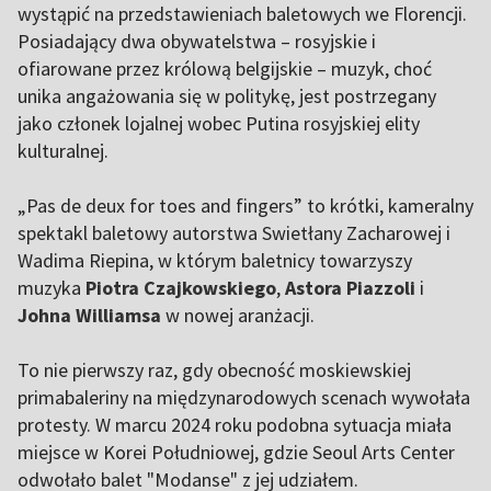
wystąpić na przedstawieniach baletowych we Florencji.
Posiadający dwa obywatelstwa – rosyjskie i
ofiarowane przez królową belgijskie – muzyk, choć
unika angażowania się w politykę, jest postrzegany
jako członek lojalnej wobec Putina rosyjskiej elity
kulturalnej.
„Pas de deux for toes and fingers” to krótki, kameralny
spektakl baletowy autorstwa Swietłany Zacharowej i
Wadima Riepina, w którym baletnicy towarzyszy
muzyka
Piotra Czajkowskiego
,
Astora Piazzoli
i
Johna Williamsa
w nowej aranżacji.
To nie pierwszy raz, gdy obecność moskiewskiej
primabaleriny na międzynarodowych scenach wywołała
protesty. W marcu 2024 roku podobna sytuacja miała
miejsce w Korei Południowej, gdzie Seoul Arts Center
odwołało balet "Modanse" z jej udziałem.