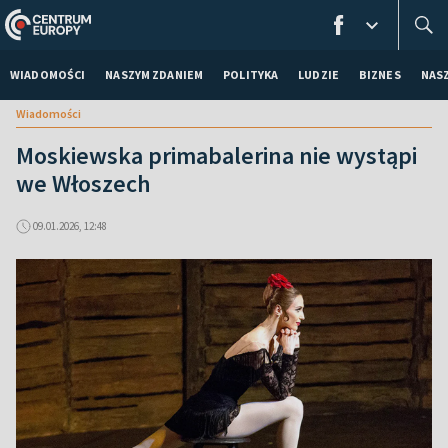
WIADOMOŚCI
NASZYM ZDANIEM
POLITYKA
LUDZIE
BIZNES
NAS
Wiadomości
Moskiewska primabalerina nie wystąpi
we Włoszech
09.01.2026, 12:48