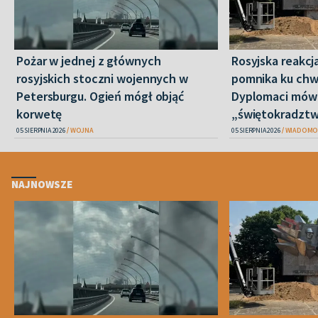
Pożar w jednej z głównych
Rosyjska reakcj
rosyjskich stoczni wojennych w
pomnika ku chwa
Petersburgu. Ogień mógł objąć
Dyplomaci mówi
korwetę
„świętokradztw
05 SIERPNIA 2026
WOJNA
05 SIERPNIA 2026
WIADOMO
NAJNOWSZE