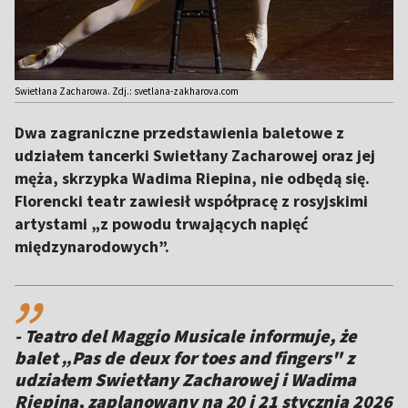
Swietłana Zacharowa. Zdj.: svetlana-zakharova.com
Dwa zagraniczne przedstawienia baletowe z
udziałem tancerki Swietłany Zacharowej oraz jej
męża, skrzypka Wadima Riepina, nie odbędą się.
Florencki teatr zawiesił współpracę z rosyjskimi
artystami „z powodu trwających napięć
międzynarodowych”.
,,
- Teatro del Maggio Musicale informuje, że
balet „Pas de deux for toes and fingers" z
udziałem Swietłany Zacharowej i Wadima
Riepina, zaplanowany na 20 i 21 stycznia 2026