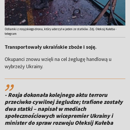
Odłamki z rosyjskiego drona, który uderzył w jeden ze statków. Zdj. Ołeksij Kułeba -
telegram
Transportowały ukraińskie zboże i soję.
Okupanci znowu wzięli na cel żeglugę handlową u
wybrzeży Ukrainy.
,,
- Rosja dokonała kolejnego aktu terroru
przeciwko cywilnej żegludze; trafione zostały
dwa statki – napisał w mediach
społecznościowych wicepremier Ukrainy i
minister do spraw rozwoju Ołeksij Kułeba