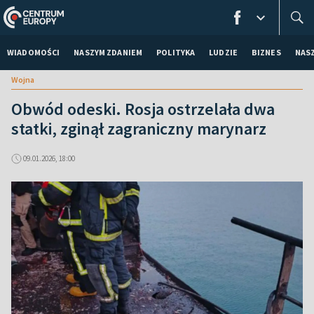
WIADOMOŚCI
NASZYM ZDANIEM
POLITYKA
LUDZIE
BIZNES
NAS
Wojna
Obwód odeski. Rosja ostrzelała dwa
statki, zginął zagraniczny marynarz
09.01.2026, 18:00