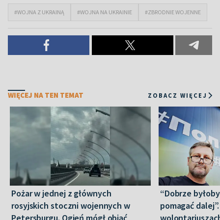
#WOJNA Z UKRAINĄ
#WOJNA NA UKRAINIE
#ZBRODNIE WOJENNE
WIĘCEJ NA TEN TEMAT
ZOBACZ WIĘCEJ
Pożar w jednej z głównych
“Dobrze byłoby
rosyjskich stoczni wojennych w
pomagać dalej”
Petersburgu. Ogień mógł objąć
wolontariuszac