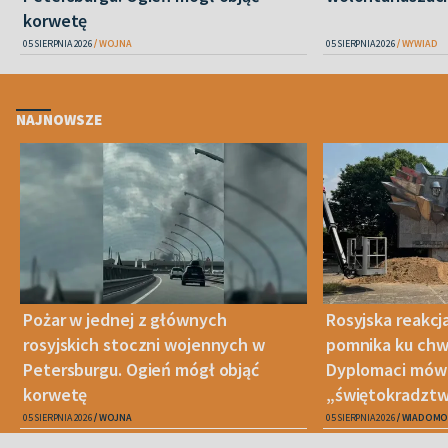
korwetę
05 SIERPNIA 2026
WOJNA
05 SIERPNIA 2026
WYWIAD
NAJNOWSZE
Pożar w jednej z głównych
Rosyjska reakcj
rosyjskich stoczni wojennych w
pomnika ku chwa
Petersburgu. Ogień mógł objąć
Dyplomaci mówi
korwetę
„świętokradztw
05 SIERPNIA 2026
WOJNA
05 SIERPNIA 2026
WIADOMO