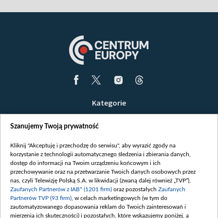
Kategorie
Wiadomości
Szanujemy Twoją prywatność
Wojna
Opinie
Kliknij "Akceptuję i przechodzę do serwisu", aby wyrazić zgody na
korzystanie z technologii automatycznego śledzenia i zbierania danych,
Białoruś / Polska
dostęp do informacji na Twoim urządzeniu końcowym i ich
Czytelnia
przechowywanie oraz na przetwarzanie Twoich danych osobowych przez
nas, czyli Telewizję Polską S.A. w likwidacji (zwaną dalej również „TVP”),
Centrum Europy
Zaufanych Partnerów z IAB* (1201 firm)
oraz pozostałych
Zaufanych
Partnerów TVP (93 firm)
, w celach marketingowych (w tym do
O nas
zautomatyzowanego dopasowania reklam do Twoich zainteresowań i
Kontakt
mierzenia ich skuteczności) i pozostałych, które wskazujemy poniżej, a