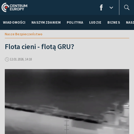
WIADOMOŚCI
NASZYM ZDANIEM
POLITYKA
LUDZIE
BIZNES
NAS
Nasze Bezpieczeństwo
Flota cieni - flotą GRU?
12.01.2026, 14:18