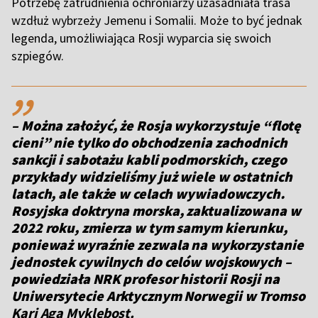
Potrzebę zatrudnienia ochroniarzy uzasadniała trasa
wzdłuż wybrzeży Jemenu i Somalii. Może to być jednak
legenda, umożliwiająca Rosji wyparcia się swoich
szpiegów.
,,
– Można założyć, że Rosja wykorzystuje “flotę
cieni” nie tylko do obchodzenia zachodnich
sankcji i sabotażu kabli podmorskich, czego
przykłady widzieliśmy już wiele w ostatnich
latach, ale także w celach wywiadowczych.
Rosyjska doktryna morska, zaktualizowana w
2022 roku, zmierza w tym samym kierunku,
ponieważ wyraźnie zezwala na wykorzystanie
jednostek cywilnych do celów wojskowych
–
powiedziała NRK profesor historii Rosji na
Uniwersytecie Arktycznym Norwegii w Tromso
Kari Aga Myklebost.