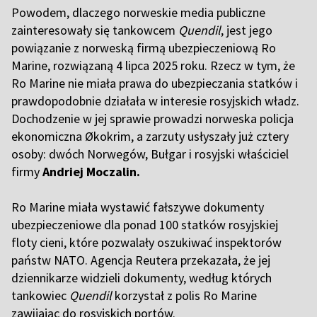
Powodem, dlaczego norweskie media publiczne
zainteresowały się tankowcem
Quendil
, jest jego
powiązanie z norweską firmą ubezpieczeniową Ro
Marine, rozwiązaną 4 lipca 2025 roku. Rzecz w tym, że
Ro Marine nie miała prawa do ubezpieczania statków i
prawdopodobnie działała w interesie rosyjskich władz.
Dochodzenie w jej sprawie prowadzi norweska policja
ekonomiczna Økokrim, a zarzuty usłyszały już cztery
osoby: dwóch Norwegów, Bułgar i rosyjski właściciel
firmy
Andriej Moczalin.
Ro Marine miała wystawić fałszywe dokumenty
ubezpieczeniowe dla ponad 100 statków rosyjskiej
floty cieni, które pozwalały oszukiwać inspektorów
państw NATO. Agencja Reutera przekazała, że jej
dziennikarze widzieli dokumenty, według których
tankowiec
Quendil
korzystał z polis Ro Marine
zawijając do rosyjskich portów.