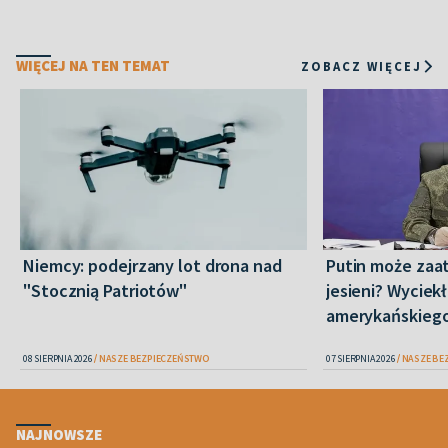
WIĘCEJ NA TEN TEMAT
ZOBACZ WIĘCEJ
Niemcy: podejrzany lot drona nad
Putin może zaa
"Stocznią Patriotów"
jesieni? Wyciekł
amerykańskieg
08 SIERPNIA 2026
NASZE BEZPIECZEŃSTWO
07 SIERPNIA 2026
NASZE BE
NAJNOWSZE