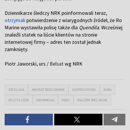
Dziennikarze śledczy NRK poinformowali teraz,
otrzymali
potwierdzenie z wiarygodnych źródeł, że Ro
Marine wystawiła polisę także dla
Quendila
. Wcześniej
znaleźli statek na liście klientów na stronie
internetowej firmy – adres ten został jednak
zamknięty.
Piotr Jaworski, urs /
Belsat
wg NRK
#ŻEGLUGA
#MORZE ŚRÓDZIEMNE
#SZPIEGOSTWO
#GRU
#FLOTA CIENI
#NORWEGIA
#SBU
#SŁUŻBY SPECJALNE