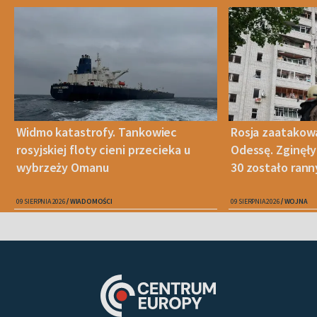
Widmo katastrofy. Tankowiec
Rosja zaatakow
rosyjskiej floty cieni przecieka u
Odessę. Zginęły
wybrzeży Omanu
30 zostało ran
09 SIERPNIA 2026
WIADOMOŚCI
09 SIERPNIA 2026
WOJNA