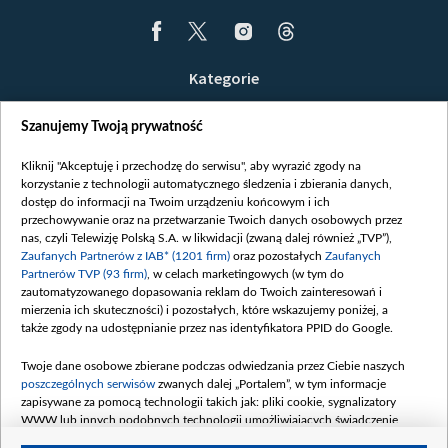
Kategorie
Wiadomości
Szanujemy Twoją prywatność
Wojna
Opinie
Kliknij "Akceptuję i przechodzę do serwisu", aby wyrazić zgody na
korzystanie z technologii automatycznego śledzenia i zbierania danych,
Białoruś / Polska
dostęp do informacji na Twoim urządzeniu końcowym i ich
Czytelnia
przechowywanie oraz na przetwarzanie Twoich danych osobowych przez
nas, czyli Telewizję Polską S.A. w likwidacji (zwaną dalej również „TVP”),
Centrum Europy
Zaufanych Partnerów z IAB* (1201 firm)
oraz pozostałych
Zaufanych
Partnerów TVP (93 firm)
, w celach marketingowych (w tym do
O nas
zautomatyzowanego dopasowania reklam do Twoich zainteresowań i
Kontakt
mierzenia ich skuteczności) i pozostałych, które wskazujemy poniżej, a
także zgody na udostępnianie przez nas identyfikatora PPID do Google.
Informacje o nadawcy
Serwisy partnerskie
Twoje dane osobowe zbierane podczas odwiedzania przez Ciebie naszych
poszczególnych serwisów
zwanych dalej „Portalem”, w tym informacje
belsat.eu
zapisywane za pomocą technologii takich jak: pliki cookie, sygnalizatory
WWW lub innych podobnych technologii umożliwiających świadczenie
slava.tv
dopasowanych i bezpiecznych usług, personalizację treści oraz reklam,